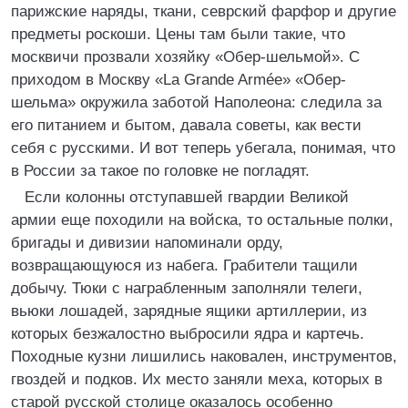
парижские наряды, ткани, севрский фарфор и другие
предметы роскоши. Цены там были такие, что
москвичи прозвали хозяйку «Обер-шельмой». С
приходом в Москву «La Grande Armée» «Обер-
шельма» окружила заботой Наполеона: следила за
его питанием и бытом, давала советы, как вести
себя с русскими. И вот теперь убегала, понимая, что
в России за такое по головке не погладят.
Если колонны отступавшей гвардии Великой
армии еще походили на войска, то остальные полки,
бригады и дивизии напоминали орду,
возвращающуюся из набега. Грабители тащили
добычу. Тюки с награбленным заполняли телеги,
вьюки лошадей, зарядные ящики артиллерии, из
которых безжалостно выбросили ядра и картечь.
Походные кузни лишились наковален, инструментов,
гвоздей и подков. Их место заняли меха, которых в
старой русской столице оказалось особенно