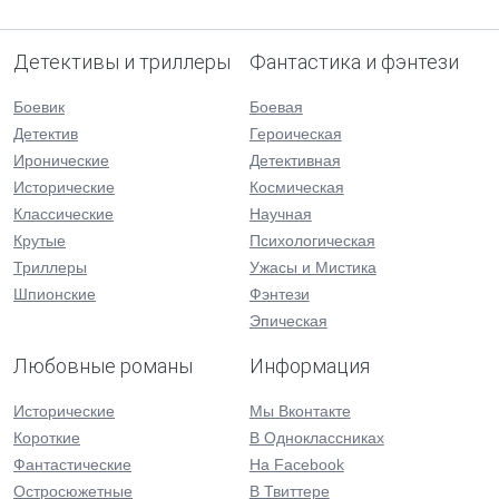
Детективы и триллеры
Фантастика и фэнтези
Боевик
Боевая
Детектив
Героическая
Иронические
Детективная
Исторические
Космическая
Классические
Научная
Крутые
Психологическая
Триллеры
Ужасы и Мистика
Шпионские
Фэнтези
Эпическая
Любовные романы
Информация
Исторические
Мы Вконтакте
Короткие
В Одноклассниках
Фантастические
На Facebook
Остросюжетные
В Твиттере