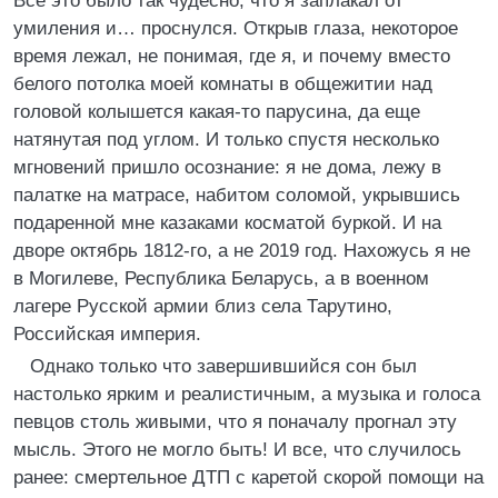
Все это было так чудесно, что я заплакал от
умиления и… проснулся. Открыв глаза, некоторое
время лежал, не понимая, где я, и почему вместо
белого потолка моей комнаты в общежитии над
головой колышется какая-то парусина, да еще
натянутая под углом. И только спустя несколько
мгновений пришло осознание: я не дома, лежу в
палатке на матрасе, набитом соломой, укрывшись
подаренной мне казаками косматой буркой. И на
дворе октябрь 1812-го, а не 2019 год. Нахожусь я не
в Могилеве, Республика Беларусь, а в военном
лагере Русской армии близ села Тарутино,
Российская империя.
Однако только что завершившийся сон был
настолько ярким и реалистичным, а музыка и голоса
певцов столь живыми, что я поначалу прогнал эту
мысль. Этого не могло быть! И все, что случилось
ранее: смертельное ДТП с каретой скорой помощи на