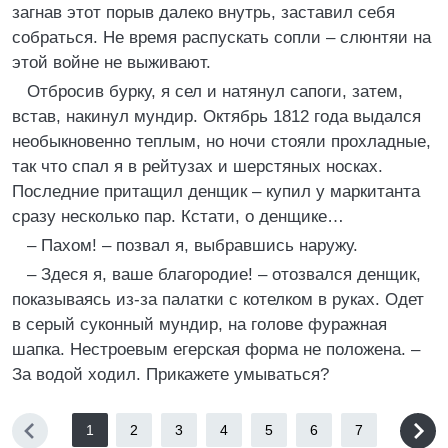
загнав этот порыв далеко внутрь, заставил себя
собраться. Не время распускать сопли – слюнтяи на
этой войне не выживают.
Отбросив бурку, я сел и натянул сапоги, затем,
встав, накинул мундир. Октябрь 1812 года выдался
необыкновенно теплым, но ночи стояли прохладные,
так что спал я в рейтузах и шерстяных носках.
Последние притащил денщик – купил у маркитанта
сразу несколько пар. Кстати, о денщике…
– Пахом! – позвал я, выбравшись наружу.
– Здеся я, ваше благородие! – отозвался денщик,
показываясь из-за палатки с котелком в руках. Одет
в серый суконный мундир, на голове фуражная
шапка. Нестроевым егерская форма не положена. –
За водой ходил. Прикажете умываться?
1
2
3
4
5
6
7