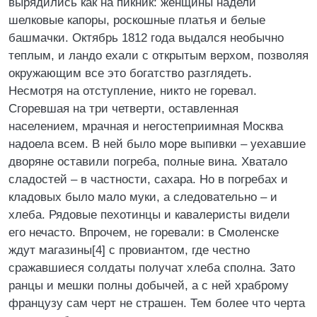
вырядились как на пикник: женщины надели
шелковые капоры, роскошные платья и белые
башмачки. Октябрь 1812 года выдался необычно
теплым, и ландо ехали с открытым верхом, позволяя
окружающим все это богатство разглядеть.
Несмотря на отступление, никто не горевал.
Сгоревшая на три четверти, оставленная
населением, мрачная и негостеприимная Москва
надоела всем. В ней было море выпивки – уехавшие
дворяне оставили погреба, полные вина. Хватало
сладостей – в частности, сахара. Но в погребах и
кладовых было мало муки, а следовательно – и
хлеба. Рядовые пехотинцы и кавалеристы видели
его нечасто. Впрочем, не горевали: в Смоленске
ждут магазины[4] с провиантом, где честно
сражавшиеся солдаты получат хлеба сполна. Зато
ранцы и мешки полны добычей, а с ней храброму
французу сам черт не страшен. Тем более что черта