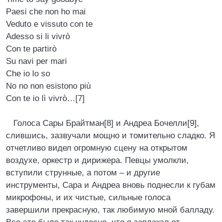
Paesi che non ho mai
Veduto e vissuto con te
Adesso si li vivrò
Con te partirò
Su navi per mari
Che io lo so
No no non esistono più
Con te io lì vivrò…[7]
Голоса Сары Брайтман[8] и Андреа Бочелли[9],
слившись, зазвучали мощно и томительно сладко. Я
отчетливо видел огромную сцену на открытом
воздухе, оркестр и дирижера. Певцы умолкли,
вступили струнные, а потом – и другие
инструменты, Сара и Андреа вновь поднесли к губам
микрофоны, и их чистые, сильные голоса
завершили прекрасную, так любимую мной балладу.