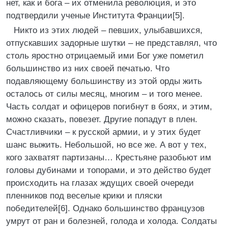
нет, как и бога – их отменила революция, и это
подтвердили ученые Института Франции[5].
Никто из этих людей – певших, улыбавшихся,
отпускавших задорные шутки – не представлял, что
столь яростно отрицаемый ими Бог уже пометил
большинство из них своей печатью. Что
подавляющему большинству из этой орды жить
осталось от силы месяц, многим – и того менее.
Часть солдат и офицеров погибнут в боях, и этим,
можно сказать, повезет. Другие попадут в плен.
Счастливчики – к русской армии, и у этих будет
шанс выжить. Небольшой, но все же. А вот у тех,
кого захватят партизаны… Крестьяне разобьют им
головы дубинами и топорами, и это действо будет
происходить на глазах ждущих своей очереди
пленников под веселые крики и пляски
победителей[6]. Однако большинство французов
умрут от ран и болезней, голода и холода. Солдаты