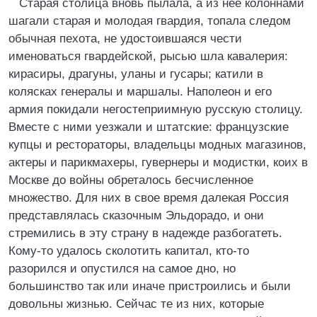
Старая столица вновь пылала, а из нее колоннами
шагали старая и молодая гвардия, топала следом
обычная пехота, не удостоившаяся чести
именоваться гвардейской, рысью шла кавалерия:
кирасиры, драгуны, уланы и гусары; катили в
колясках генералы и маршалы. Наполеон и его
армия покидали негостеприимную русскую столицу.
Вместе с ними уезжали и штатские: французские
купцы и рестораторы, владельцы модных магазинов,
актеры и парикмахеры, гувернеры и модистки, коих в
Москве до войны обреталось бесчисленное
множество. Для них в свое время далекая Россия
представлялась сказочным Эльдорадо, и они
стремились в эту страну в надежде разбогатеть.
Кому-то удалось сколотить капитал, кто-то
разорился и опустился на самое дно, но
большинство так или иначе пристроились и были
довольны жизнью. Сейчас те из них, которые