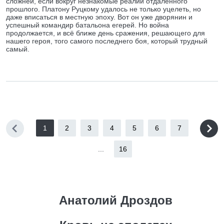
сложней, если вокруг незнакомые реалии отдалённого
прошлого. Платону Руцкому удалось не только уцелеть, но
даже вписаться в местную эпоху. Вот он уже дворянин и
успешный командир батальона егерей. Но война
продолжается, и всё ближе день сражения, решающего для
нашего героя, того самого последнего боя, который трудный
самый.
1
2
3
4
5
6
7
...
16
Анатолий Дроздов