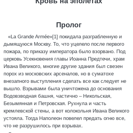
Кровь на эполетах
Пролог
«La Grande Armée»[1] покидала разграбленную и
дымящуюся Москву. То, что уцелело после первого
пожара, по приказу императора было взорвано. Под
церковь Усекновения главы Иоанна Предтечи, храм
Ивана Великого, многие другие здания был свезен
порох из московских арсеналов, но в суматохе
внезапного выступления сделать все как следует не
вышло. Взрывами была уничтожена до основания
Водовзводная башня, частично – Никольская,
Безымянная и Петровская. Рухнула и часть
кремлевской стены, а вот колокольня Ивана Великого
устояла. Тогда Наполеон повелел предать огню все,
что не разрушилось при взрывах.