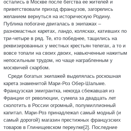
остались в Москве после бегства ее жителей и
приветствовали приход французов, загорелись
желанием вернуться на историческую Родину.
Публика побогаче двигалась в экипажах –
разномастных каретах, ландо, колясках, кативших по
три-четыре в ряд. Те, кто победнее, тащились на
реквизированных у местных крестьян телегах, а то и
вовсе топали на своих двоих, навьюченные нажитым
непосильным трудом, но чаще награбленным у
москвичей скарбом.
Среди богатых экипажей выделялась роскошная
карета знаменитой Мари-Роз Обер-Шальме.
Французская эмигрантка, некогда сбежавшая из
Франции от революции, сумела за двадцать лет
сколотить в России огромный, полумиллионный
капитал. Мари-Роз принадлежал самый модный (и
самый дорогой) магазин престижных французских
товаров в Глинищевском переулке[2]. Последние