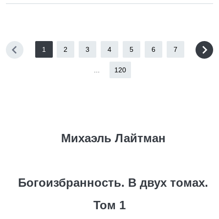
1
2
3
4
5
6
7
...
120
Михаэль Лайтман
Богоизбранность. В двух томах.
Том 1