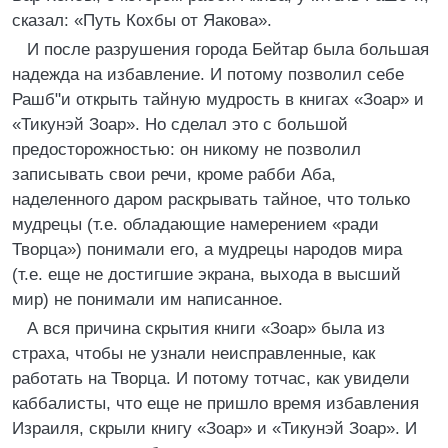
сказал: «Путь Кохбы от Яакова».
И после разрушения города Бейтар была большая
надежда на избавление. И потому позволил себе
Рашб"и открыть тайную мудрость в книгах «Зоар» и
«Тикунэй Зоар». Но сделал это с большой
предосторожностью: он никому не позволил
записывать свои речи, кроме рабби Аба,
наделенного даром раскрывать тайное, что только
мудрецы (т.е. обладающие намерением «ради
Творца») понимали его, а мудрецы народов мира
(т.е. еще не достигшие экрана, выхода в высший
мир) не понимали им написанное.
А вся причина скрытия книги «Зоар» была из
страха, чтобы не узнали неисправленные, как
работать на Творца. И потому тотчас, как увидели
каббалисты, что еще не пришло время избавления
Израиля, скрыли книгу «Зоар» и «Тикунэй Зоар». И