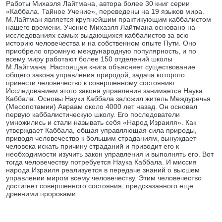
Работы Михаэля Лайтмана, автора более 30 книг серии
«Каббала. Тайное Учение», переведены на 19 языков мира.
М.Лайтман является крупнейшим практикующим каббалистом
нашего времени. Учение Михаэля Лайтмана основано на
исследованиях самых выдающихся каббалистов за всю
историю человечества и на собственном опыте Пути. Оно
приобрело огромную международную популярность, и по
всему миру работают более 150 отделений школы
М.Лайтмана. Настоящая книга объясняет существование
общего закона управления природой, задача которого
привести человечество к совершенному состоянию.
Исследованием этого закона управления занимается Наука
Каббала. Основы Науки Каббала заложил житель Междуречья
(Месопотамии) Авраам около 4000 лет назад. Он основал
первую каббалистическую школу. Его последователи
умножились и стали называть себя «Народ Израиля». Как
утверждает Каббала, общая управляющая сила природы,
приводя человечество к большим страданиям, вынуждает
человека искать причину страданий и приводит его к
необходимости изучить закон управления и выполнять его. Вот
тогда человечеству потребуется Наука Каббала. И миссия
народа Израиля реализуется в передаче знаний о высшем
управлении миром всему человечеству. Этим человечество
достигнет совершенного состояния, предсказанного еще
древними пророками.