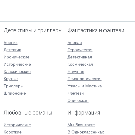
Детективы и триллеры
Фантастика и фэнтези
Боевик
Боевая
Детектив
Героическая
Иронические
Детективная
Исторические
Космическая
Классические
Научная
Крутые
Психологическая
Триллеры
Ужасы и Мистика
Шпионские
Фэнтези
Эпическая
Любовные романы
Информация
Исторические
Мы Вконтакте
Короткие
В Одноклассниках