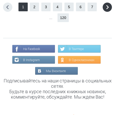
1
2
3
4
5
6
7
...
120
На Facebook
В Твиттере
В Instagram
В Одноклассниках
Мы Вконтакте
Подписывайтесь на наши страницы в социальных
сетях.
Будьте в курсе последних книжных новинок,
комментируйте, обсуждайте. Мы ждём Вас!