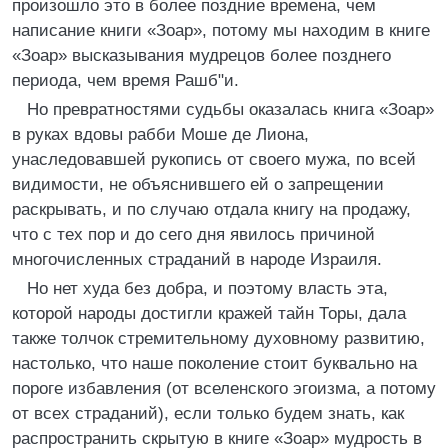
произошло это в более поздние времена, чем
написание книги «Зоар», потому мы находим в книге
«Зоар» высказывания мудрецов более позднего
периода, чем время Рашб"и.
Но превратностями судьбы оказалась книга «Зоар»
в руках вдовы рабби Моше де Лиона,
унаследовавшей рукопись от своего мужа, по всей
видимости, не объяснившего ей о запрещении
раскрывать, и по случаю отдала книгу на продажу,
что с тех пор и до сего дня явилось причиной
многочисленных страданий в народе Израиля.
Но нет худа без добра, и поэтому власть эта,
которой народы достигли кражей тайн Торы, дала
также толчок стремительному духовному развитию,
настолько, что наше поколение стоит буквально на
пороге избавления (от вселенского эгоизма, а потому
от всех страданий), если только будем знать, как
распространить скрытую в книге «Зоар» мудрость в