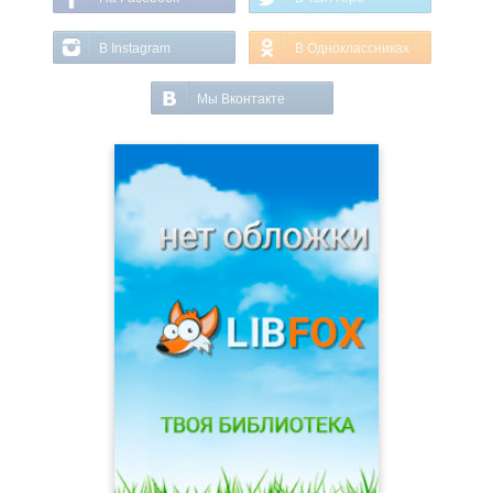
В Instagram
В Одноклассниках
Мы Вконтакте