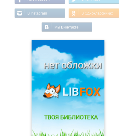
В Instagram
В Одноклассниках
Мы Вконтакте