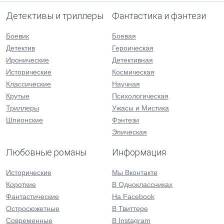
Детективы и триллеры
Фантастика и фэнтези
Боевик
Боевая
Детектив
Героическая
Иронические
Детективная
Исторические
Космическая
Классические
Научная
Крутые
Психологическая
Триллеры
Ужасы и Мистика
Шпионские
Фэнтези
Эпическая
Любовные романы
Информация
Исторические
Мы Вконтакте
Короткие
В Одноклассниках
Фантастические
На Facebook
Остросюжетные
В Твиттере
Современные
В Instagram