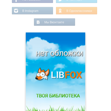
В Instagram
В Одноклассниках
Мы Вконтакте