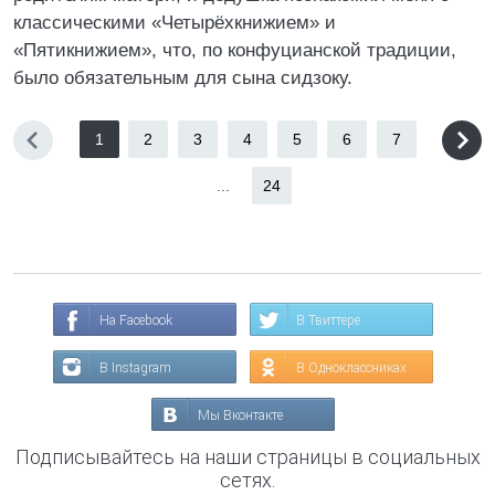
классическими «Четырёхкнижием» и
«Пятикнижием», что, по конфуцианской традиции,
было обязательным для сына сидзоку.
1
2
3
4
5
6
7
...
24
На Facebook
В Твиттере
В Instagram
В Одноклассниках
Мы Вконтакте
Подписывайтесь на наши страницы в социальных
сетях.