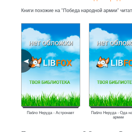
Книги похожие на "Победа народной армии" читат
ство
Пабло Неруда - Астронавт
Пабло Неруда - Ода н
армии