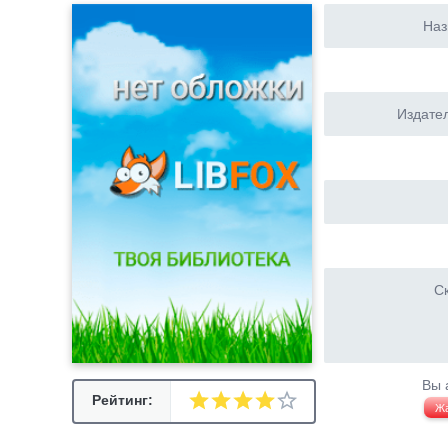
Наз
Издател
Ск
Вы 
Рейтинг:
Ж