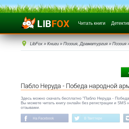
Читать книги
Детекти
LibFox
»
Книги
»
Поэзия, Драматургия
»
Поэзия
»
Пабло Неруда - Победа народной ар
Здесь можно скачать бесплатно "Пабло Неруда - Победа н
Вы можете читать книгу онлайн без регистрации и SMS н
отзывами.
На Facebook
В Твиттере