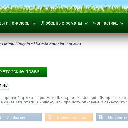
вы и триллеры
Любовные романы
Фантастика
 Пабло Неруда - Победа народной армии
Авторские права
мии
ародной армии" в формате fb2, epub, txt, doc, pdf. Жанр: Поэзия.
а сайте LibFox.Ru (ЛибФокс) или прочесть описание и ознакомитьс
В Instagram
В Одноклассниках
Мы Вконтак