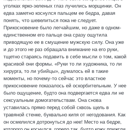
уголках ярко-зеленых глаз лучились морщинки. Он
едва заметно коснулся пальцем ее бедра, давая
понять, что шевелиться пока не следует.
Прикосновение было легчайшим, но даже в одном-
единственном его пальце она сразу ощутила
приводящую ее в смущение мужскую силу. Она уже
и до этого не раз обращала внимание на его руки,
тщетно стараясь подавить в себе мысли о том, какой
красивой они формы. «Руки то ли художника, то ли
хирурга, то ли убийцы», думалось ей в такие
моменты, но почему-то сейчас это властное
прикосновение показалось ей оскорбительным. У нее
было ощущение, будто она подвергается едва ли не
сексуальным домогательствам. Она снова
уставилась прямо перед собой сквозь щель в
травяной стенке, буквально кипя от негодования. Как
он осмелился дотронуться до нее! Место на бедре,
которого он коснулся, горело так, будто кожу прижгли