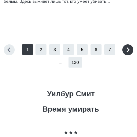
белым. Здесь выживет лишь тот, кто умеет убивать…
1
2
3
4
5
6
7
...
130
Уилбур Смит
Время умирать
* * *