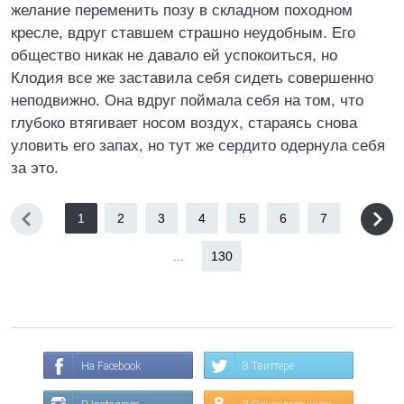
желание переменить позу в складном походном
кресле, вдруг ставшем страшно неудобным. Его
общество никак не давало ей успокоиться, но
Клодия все же заставила себя сидеть совершенно
неподвижно. Она вдруг поймала себя на том, что
глубоко втягивает носом воздух, стараясь снова
уловить его запах, но тут же сердито одернула себя
за это.
1
2
3
4
5
6
7
...
130
На Facebook
В Твиттере