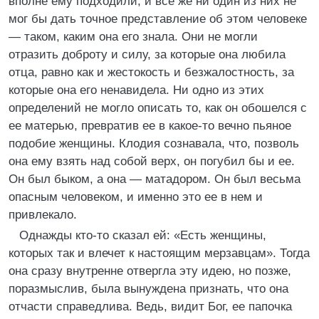
вполне ему подходили, и все же ни один из них не
мог бы дать точное представление об этом человеке
— таком, каким она его знала. Они не могли
отразить доброту и силу, за которые она любила
отца, равно как и жестокость и безжалостность, за
которые она его ненавидела. Ни одно из этих
определений не могло описать то, как он обошелся с
ее матерью, превратив ее в какое-то вечно пьяное
подобие женщины. Клодия сознавала, что, позволь
она ему взять над собой верх, он погубил бы и ее.
Он был быком, а она — матадором. Он был весьма
опасным человеком, и именно это ее в нем и
привлекало.
Однажды кто-то сказал ей: «Есть женщины,
которых так и влечет к настоящим мерзавцам». Тогда
она сразу внутренне отвергла эту идею, но позже,
поразмыслив, была вынуждена признать, что она
отчасти справедлива. Ведь, видит Бог, ее папочка