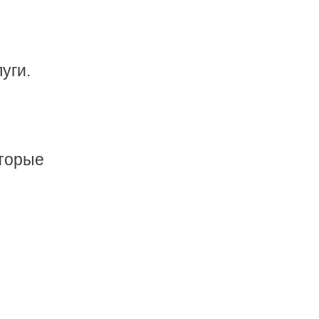
уги.
оторые