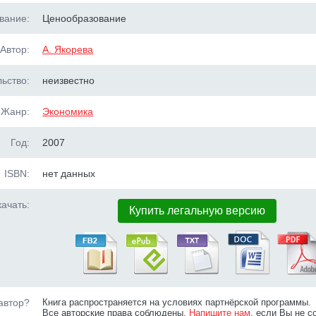
вание:
Ценообразование
Автор:
А. Якорева
ьство:
неизвестно
Жанр:
Экономика
Год:
2007
ISBN:
нет данных
ачать:
Купить легальную версию
автор?
Книга распространяется на условиях партнёрской программы.
Все авторские права соблюдены.
Напишите нам
, если Вы не с