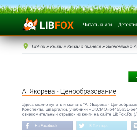
Читать книги
Детекти
LibFox
»
Книги
»
Книги о бизнесе
»
Экономика
» А
А. Якорева - Ценообразование
Здесь можно купить и скачать "А. Якорева - Ценообразов
Конспекты, шпаргалки, учебники «ЭКСМО»b4455b31-6e46
ознакомительный отрывок из книги на сайте LibFox.Ru (
На Facebook
В Твиттере