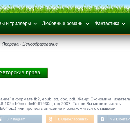
вы и триллеры
Любовные романы
Фантастика
. Якорева - Ценообразование
Авторские права
ание" в формате fb2, epub, txt, doc, pdf. Жанр: Экономика, издател
-102c-b0cc-edc40df1930e, год 2007. Так же Вы можете читать
ЛибФокс) или прочесть описание и ознакомиться с отзывами.
В Instagram
В Одноклассниках
Мы Вконтак