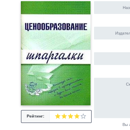
Наз
Издател
Ск
Рейтинг:
Вы 