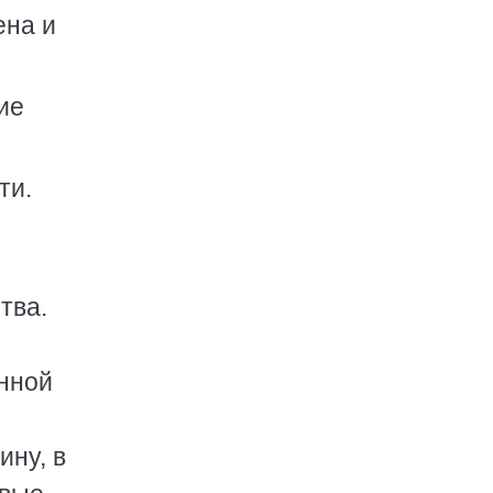
ена и
ие
ти.
тва.
енной
ину, в