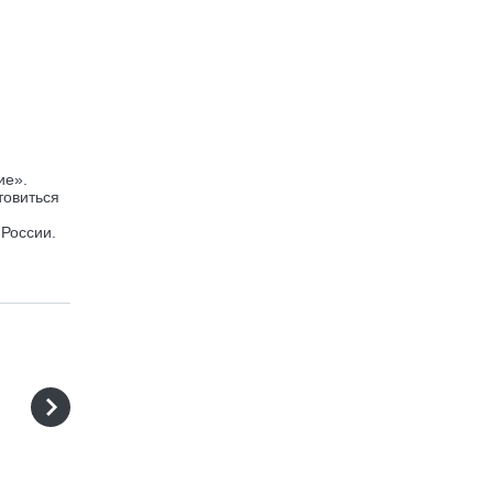
ие».
товиться
 России.