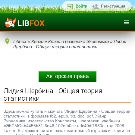
Войти
Регистрация
LibFox
»
Книги
»
Книги о бизнесе
»
Экономика
» Лидия
Щербина - Общая теория статистики
Авторские права
Лидия Щербина - Общая теория
статистики
Здесь можно купить и скачать "Лидия Щербина - Общая теория
статистики" в формате fb2, epub, txt, doc, pdf. Жанр:
Экономика, издательство Конспекты, шпаргалки, учебники
«ЭКСМО»b4455b31-6e46-102c-b0cc-edc40df1930e, год 2008.
Так же Вы можете читать ознакомительный отрывок из книги на