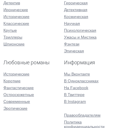
Детектив
Героическая
Иронические
Детективная
Исторические
Космическая
Классические
Научная
Крутые
Психологическая
Триллеры
Ужасы и Мистика
Шпионские
Фэнтези
Эпическая
Любовные романы
Информация
Исторические
Мы Вконтакте
Короткие
В Одноклассниках
Фантастические
На Facebook
Остросюжетные
В Твиттере
Современные
В Instagram
Эротические
Правообладателям
Политика
конфиденциальности