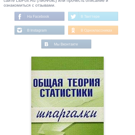
сайте LibFox.Ru (ЛибФокс) или прочесть описание и
ознакомиться с отзывами.
На Facebook
В Твиттере
В Instagram
В Одноклассниках
Мы Вконтакте