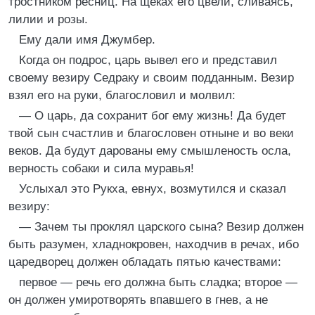
тростником ресниц. На щеках его цвели, сливаясь,
лилии и розы.
Ему дали имя Джумбер.
Когда он подрос, царь вывел его и представил
своему везиру Седраку и своим подданным. Везир
взял его на руки, благословил и молвил:
— О царь, да сохранит бог ему жизнь! Да будет
твой сын счастлив и благословен отныне и во веки
веков. Да будут дарованы ему смышленость осла,
верность собаки и сила муравья!
Услыхал это Рукха, евнух, возмутился и сказал
везиру:
— Зачем ты проклял царского сына? Везир должен
быть разумен, хладнокровен, находчив в речах, ибо
царедворец должен обладать пятью качествами:
первое — речь его должна быть сладка; второе —
он должен умиротворять впавшего в гнев, а не