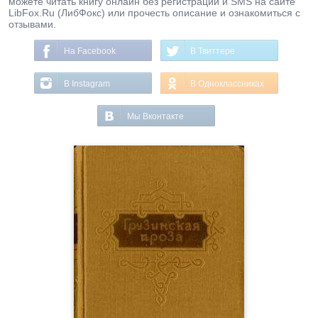
можете читать книгу онлайн без регистрации и SMS на сайте
LibFox.Ru (ЛибФокс) или прочесть описание и ознакомиться с
отзывами.
На Facebook
В Твиттере
В Instagram
В Одноклассниках
Мы Вконтакте