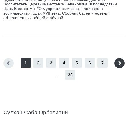
Воспитатель царевича Вахтанга Левановича (в последствии
Царь Вахтанг VI). "О мудрости вымысла" написана в
восмидесятых годах XVII века. Сборник басен и новелл,
объединенных общей фабулой.
1
2
3
4
5
6
7
...
35
Сулхан Саба Орбелиани