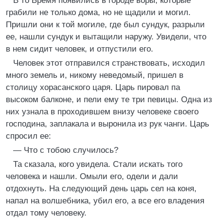
В то Бремя появились в городе воры, которые
грабили не только дома, но не щадили и могил.
Пришли они к той могиле, где был сундук, разрыли
ее, нашли сундук и вытащили наружу. Увидели, что
в нем сидит человек, и отпустили его.
Человек этот отправился странствовать, исходил
много земель и, никому неведомый, пришел в
столицу хорасанского царя. Царь пировал па
высоком балконе, и пели ему те три певицы. Одна из
них узнала в проходившем внизу человеке своего
господина, заплакала и выронила из рук чанги. Царь
спросил ее:
— Что с тобою случилось?
Та сказала, кого увидела. Стали искать того
человека и нашли. Омыли его, одели и дали
отдохнуть. На следующий день царь сел на коня,
напал на волшебника, убил его, а все его владения
отдал тому человеку.