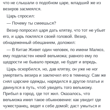
что не слышали о подобном царе, младший же из
везиров засмеялся.
Царь спросил:
— Почему ты смеешься?
Везир попросил царя дать клятву, что тот не убьет
его, и царь поклялся своей головой. Везир,
обнадеженный обещанием, доложил:
— В Китае Живет один человек, по имени Малкоз,
ему подвластен некий вельможа; равного ему по
щедрости не бывало прежде, не будет и впредь.
Царь оскорбился, но, дав клятву, он уже не ног
умертвить везира и заключил его в темницу. Сам же
снял царские одежды, нарядился в другое платье и
двинулся в путь, чтоб увидеть того вельможу.
Прибыл в город, где тот жил. Оказалось, что
вельможа имел такое обыкновение: как увидит где
чужестранец, ведет к себе домой; даст умыться и