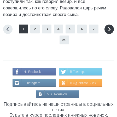
поступили так, как говорил везир, и все
совершилось по его слову. Радовался царь речам
везира и достоинствам своего сына.
1
2
3
4
5
6
7
...
35
На Facebook
В Твиттере
В Instagram
В Одноклассниках
Мы Вконтакте
Подписывайтесь на наши страницы в социальных
сетях.
Будьте в курсе последних книжных новинок,