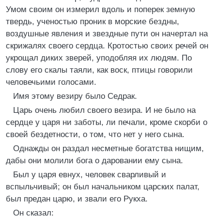
Умом своим он измерил вдоль и поперек земную
твердь, ученостью проник в морские бездны,
воздушные явления и звездные пути он начертал на
скрижалях своего сердца. Кротостью своих речей он
укрощал диких зверей, уподобляя их людям. По
слову его скалы таяли, как воск, птицы говорили
человечьими голосами.
Имя этому везиру было Седрак.
Царь очень любил своего везира. И не было на
сердце у царя ни заботы, ли печали, кроме скорби о
своей бездетности, о том, что нет у него сына.
Однажды он раздал несметные богатства нищим,
дабы они молили бога о даровании ему сына.
Был у царя евнух, человек сварливый и
вспыльчивый; он был начальником царских палат,
был предан царю, и звали его Рукха.
Он сказал: