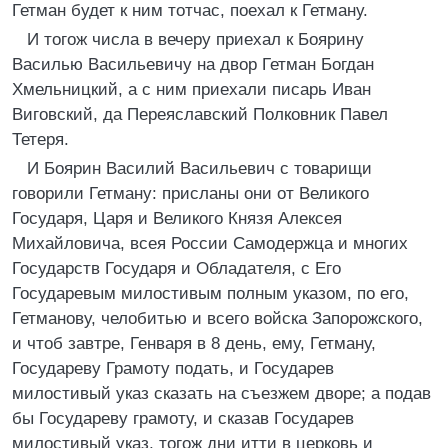
Гетман будет к ним тотчас, поехал к Гетману.
И тогож числа в вечеру приехал к Боярину
Василью Васильевичу на двор Гетман Богдан
Хмельницкий, а с ним приехали писарь Иван
Виговский, да Переяславский Полковник Павел
Тетеря.
И Боярин Василий Васильевич с товарищи
говорили Гетману: присланы они от Великого
Государя, Царя и Великого Князя Алексея
Михайловича, всея России Самодержца и многих
Государств Государя и Обладателя, с Его
Государевым милостивым полным указом, по его,
Гетманову, челобитью и всего войска Запорожского,
и чтоб завтре, Генваря в 8 день, ему, Гетману,
Государеву Грамоту подать, и Государев
милостивый указ сказать на съезжем дворе; а подав
бы Государеву грамоту, и сказав Государев
милостивый указ, тогож дни итти в церковь и