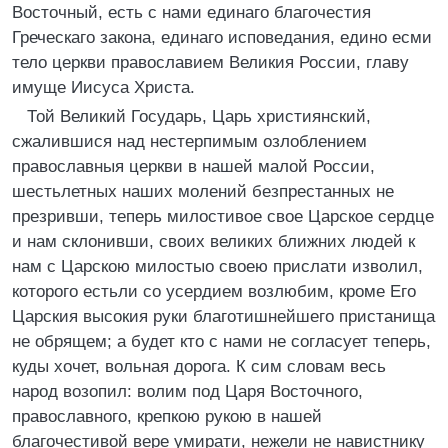
Восточный, есть с нами единаго благочестия
Греческаго закона, единаго исповедания, едино есми
тело церкви православием Великия России, главу
имуще Иисуса Христа.
Той Великий Государь, Царь християнский,
сжалившися над нестерпимым озлоблением
православныя церкви в нашей малой России,
шестьлетных наших молений безпрестанных не
презривши, теперь милостивое свое Царское сердце
и нам склонивши, своих великих ближних людей к
нам с Царскою милостыо своею прислати изволил,
которого естьли со усердием возлюбим, кроме Его
Царския высокия руки благотишнейшего пристанища
не обрящем; а будет кто с нами не согласует теперь,
куды хочет, вольная дорога. К сим словам весь
народ возопил: волим под Царя Восточного,
православного, крепкою рукою в нашей
благочестивой вере умирати, нежели не навистнику