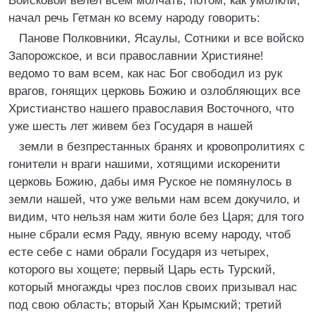
Войсковой велел всем молчать; потом, как умолкли,
начал речь Гетман ко всему народу говорить:
Панове Полковники, Ясаулы, Сотники и все войско
Запорожское, и вси православнии Християне!
ведомо то вам всем, как нас Бог свободил из рук
врагов, гонящих церковь Божию и озлобляющих все
Христианство нашего православия Восточного, что
уже шесть лет живем без Государя в нашей
земли в безпрестанных бранях и кровопролитиях с
гонители н враги нашими, хотящими искоренити
церковь Божию, дабы имя Руское не помянулось в
земли нашей, что уже вельми нам всем докучило, и
видим, что нельзя нам жити боле без Царя; для того
ныне сбрали есмя Раду, явную всему народу, чтоб
есте себе с нами обрали Государя из четырех,
которого вы хощете; первый Царь есть Турский,
который многажды чрез послов своих призывал нас
под свою область; вторый Хан Крымский; третий