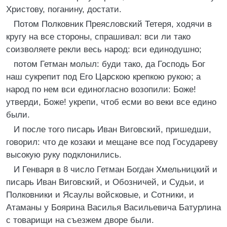
Христову, поганину, достати.
Потом Полковник Преясловский Тетеря, ходячи в
кругу на все стороны, спрашивал: вси ли тако
соизволяете рекли весь народ: вси единодушно;
потом Гетман молыл: буди тако, да Господь Бог
наш сукрепит под Его Царскою крепкою рукою; а
народ по нем вси единогласно возопили: Боже!
утверди, Боже! укрепи, чтоб есми во веки все едино
были.
И после того писарь Иван Виговский, пришедши,
говорил: что де козаки и мещане все под Государеву
высокую руку подклонились.
И Генваря в 8 число Гетман Богдан Хмельницкий и
писарь Иван Виговский, и Обозничей, и Судьи, и
Полковники и Ясаулы войсковые, и Сотники, и
Атаманы у Боярина Василья Васильевича Батурлина
с товарищи на съезжем дворе были.