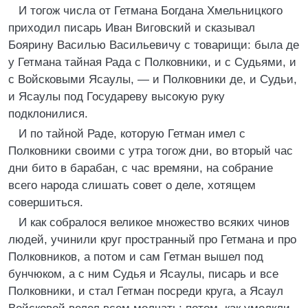
И тогож числа от Гетмана Богдана Хмельницкого
приходил писарь Иван Виговский и сказывал
Боярину Василью Васильевичу с товарищи: была де
у Гетмана тайная Рада с Полковники, и с Судьями, и
с Войсковыми Ясаулы, — и Полковники де, и Судьи,
и Ясаулы под Государеву высокую руку
подклонилися.
И по тайной Раде, которую Гетман имел с
Полковники своими с утра тогож дни, во вторый час
дни бито в барабан, с час времяни, на собрание
всего народа слишать совет о деле, хотящем
совершиться.
И как собралося великое множество всяких чинов
людей, учинили круг пространный про Гетмана и про
Полковников, а потом и сам Гетман вышел под
бунчюком, а с ним Судья и Ясаулы, писарь и все
Полковники, и стал Гетман посреди круга, а Ясаул