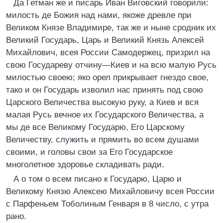
Да Гетман же и писарь Иван Виговский говорили:
милость де Божия над нами, якоже древле при
Великом Князе Владимире, так же и ныне сродник их
Великий Государь, Царь и Великий Князь Алексей
Михайлович, всея России Самодержец, призрил на
свою Государеву отчину—Киев и на всю малую Русь
милостью своею; яко орел прикрывает гнездо свое,
тако и он Государь изволил нас принять под свою
Царского Величества высокую руку, а Киев и вся
малая Русь вечное их Государского Величества, а
мы де все Великому Государю, Его Царскому
Величеству, служить и прямить во всем душами
своими, и головы свои за Его Государское
многолетное здоровье складивать ради.
А о том о всем писано к Государю, Царю и
Великому Князю Алексею Михайловичу всея России
с Парфеньем Тоболиным Генваря в 8 число, с утра
рано.