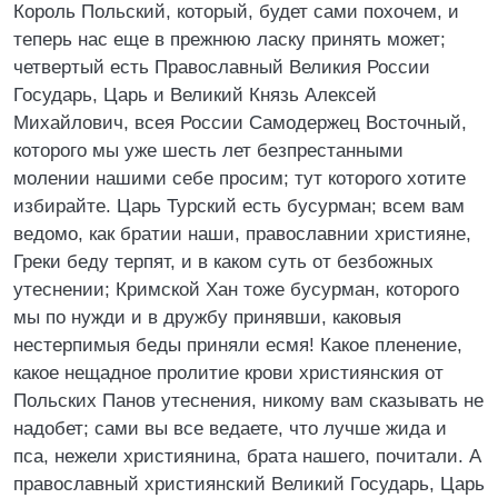
Король Польский, который, будет сами похочем, и
теперь нас еще в прежнюю ласку принять может;
четвертый есть Православный Великия России
Государь, Царь и Великий Князь Алексей
Михайлович, всея России Самодержец Восточный,
которого мы уже шесть лет безпрестанными
молении нашими себе просим; тут которого хотите
избирайте. Царь Турский есть бусурман; всем вам
ведомо, как братии наши, православнии християне,
Греки беду терпят, и в каком суть от безбожных
утеснении; Кримской Хан тоже бусурман, которого
мы по нужди и в дружбу принявши, каковыя
нестерпимыя беды приняли есмя! Какое пленение,
какое нещадное пролитие крови християнския от
Польских Панов утеснения, никому вам сказывать не
надобет; сами вы все ведаете, что лучше жида и
пса, нежели християнина, брата нашего, почитали. А
православный християнский Великий Государь, Царь