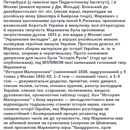
Петербурзі (у пансіоні при Педагогічному Інстетуті), і в
Москві (вчився музики у Дж. Фільда). Близький до
декабристських літ. кіл. (писав вірші, перекладав на
російську мову Шекспіра й Байрона тощо), Маркевич з
великим захопленням зустрів поезії К.Рилеєва, присвячені
визвольній боротьбі України в минулому. вся літературна
й наукова творчість Маркевича була просякнена
патріотичним духом. 1831 р. він видав у Москві свої
"Украинские мелодии", де у віршах російською мовою
оспівував героїчне минуле України. Протягом довгих літ
Маркевич збирав матеріали до історії України, м. ін. в
архівах, зокрема в чернігівських. Проте основним
джерелом для нього була "Історія Русів" (тоді ще не
опублікована), під ВПЛИВОМ якої написаний головний твір
Маркевича
"История Малороссии" (закінчений 1838, надрукований у 5
томах у Москві 1842-43; 1–2 том — основний текст, а 3–5
том. — документальні додатки, примітки, опис джерел,
списки полків, сотень січових куренів, реєстр володарів
України, списки ген. старшини, полковника, вищого
духовенства, хронологічні таблиці тощо). Хоч "История
Малороссии" з боку науково — методологічного вже не
відповідала тодішньому станові історія науки, своєю
схемою історії України, яку Маркевич розглядав як
самостійний і безперервний процес розвитку від
найдавніших часів аж до сучасности, твір Маркевича мав
не абиякий вплив на сучасників (зокрема на Шевченка,
який присвятив Маркевичу вірш "Бандуристе, орле