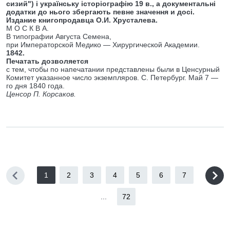
сизий") і українську історіографію 19 в., а документальні
додатки до нього збергають певне значення и досі.
Издание книгопродавца О.И. Хрусталева.
М О С К В А.
В типографии Августа Семена,
при Императорской Медико — Хирургической Академии.
1842.
Печатать дозволяется
с тем, чтобы по напечатании представлены были в Ценсурный
Комитет указанное число экземпляров. С. Петербург. Май 7 —
го дня 1840 года.
Ценсор П. Корсаков.
1
2
3
4
5
6
7
...
72