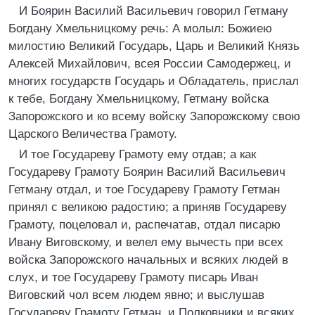
И Боярин Василий Васильевич говорил Гетману
Богдану Хмельницкому речь: А молыл: Божиею
милостию Великий Государь, Царь и Великий Князь
Алексей Михайлович, всея России Самодержец, и
многих государств Государь и Обладатель, прислал
к тебе, Богдану Хмельницкому, Гетману войска
Запорожского и ко всему войску Запорожскому свою
Царского Величества Грамоту.
И тое Государеву Грамоту ему отдав; а как
Государеву Грамоту Боярин Василий Васильевич
Гетману отдал, и тое Государеву Грамоту Гетман
принял с великою радостию; а приняв Государеву
Грамоту, поцеловал и, распечатав, отдал писарю
Ивану Виговскому, и велел ему вычесть при всех
войска Запорожского начальных и всяких людей в
слух, и тое Государеву Грамоту писарь Иван
Виговский чол всем людем явно; и выслушав
Государеву Грамоту Гетман, и Полковники и всяких