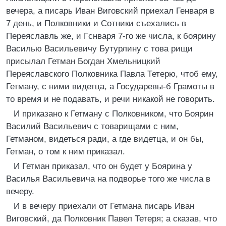
вечера, а писарь Иван Виговский приехал Генваря в
7 день, и Полковники и Сотники съехались в
Переяславль же, и Гснваря 7-го же числа, к боярину
Василью Васильевичу Бутурлину с това рищи
присылал Гетман Богдан Хмельницкий
Переяславского Полковника Павла Тетерю, чтоб ему,
Гетману, с ними видетца, а Государевы-б Грамоты в
то время и не подавать, и речи никакой не говорить.
И приказано к Гетману с Полковником, что Боярин
Василий Васильевич с товарищами с ним,
Гетманом, видеться ради, а где видетца, и он бы,
Гетман, о том к ним приказал.
И Гетман приказал, что он будет у Боярина у
Василья Васильевича на подворье того же числа в
вечеру.
И в вечеру приехали от Гетмана писарь Иван
Виговский, да Полковник Павел Тетеря; а сказав, что