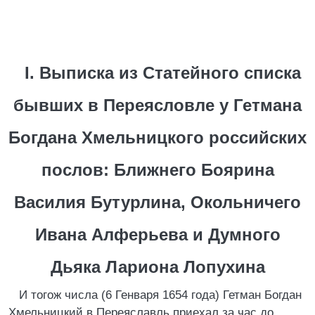
I. Выписка из Статейного списка
бывших в Переясловле у Гетмана
Богдана Хмельницкого российских
послов: Ближнего Боярина
Василия Бутурлина, Окольничего
Ивана Алферьева и Думного
Дьяка Лариона Лопухина
И тогож числа (6 Генваря 1654 года) Гетман Богдан
Хмельницкий в Переяславль приехал за час до