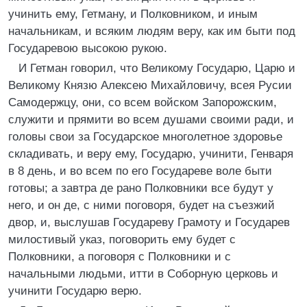
учинить ему, Гетману, и Полковником, и иным
начальникам, и всяким людям веру, как им быти под
Государевою высокою рукою.
И Гетман говорил, что Великому Государю, Царю и
Великому Князю Алексею Михайловичу, всея Русии
Самодержцу, они, со всем войском Запорожским,
служити и прямити во всем душами своими ради, и
головы свои за Государское многолетное здоровье
складивать, и веру ему, Государю, учинити, Генваря
в 8 день, и во всем по его Государеве воле быти
готовы; а завтра де рано Полковники все будут у
него, и он де, с ними поговоря, будет на съезжий
двор, и, выслушав Государеву Грамоту и Государев
милостивый указ, поговорить ему будет с
Полковники, а поговоря с Полковники и с
начальными людьми, итти в Соборную церковь и
учинити Государю верю.