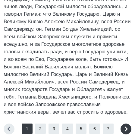
чинов люди, Государской милости обрадовались, и
говорил Гетман: что Великому Государю, Царю и
Великому Князю Алексею Михайловичу, всея России
Самодержцу, он, Гетман Богдан Хмельницкий, со
всем войском Запорожским служити и прямити
вседушно, и за Государское многолетное здоровье
головы складивать ради, и верю Государю учинити,
и во всем по Ево, Государеве воле, быть готовы.» И
Боярин Василий Васильевич молыл: Божиею
милостию Великий Государь, Царь и Великий Князь
Алексей Михайлович, всея России Самодержец, и
многих государств Государь и Обладатель жалует
тебя, Гетмана Богдана Хмельницкого, и Полковников,
и все войско Запорожское православныя
христианския веры, велел вас спросить о здоровье.
1
2
3
4
5
6
7