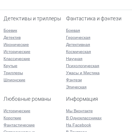
Детективы и триллеры
Фантастика и фэнтези
Боевик
Боевая
Детектив
Героическая
Иронические
Детективная
Исторические
Космическая
Классические
Научная
Крутые
Психологическая
Триллеры
Ужасы и Мистика
Шпионские
Фэнтези
Эпическая
Любовные романы
Информация
Исторические
Мы Вконтакте
Короткие
В Одноклассниках
Фантастические
На Facebook