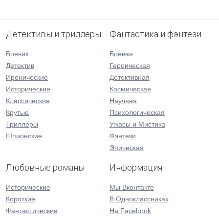
Детективы и триллеры
Фантастика и фэнтези
Боевик
Боевая
Детектив
Героическая
Иронические
Детективная
Исторические
Космическая
Классические
Научная
Крутые
Психологическая
Триллеры
Ужасы и Мистика
Шпионские
Фэнтези
Эпическая
Любовные романы
Информация
Исторические
Мы Вконтакте
Короткие
В Одноклассниках
Фантастические
На Facebook