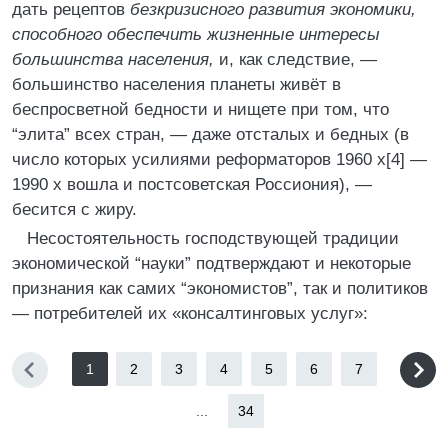
дать рецептов
безкризисного развития экономики,
способного обеспечить жизненные интересы
большинства населения,
и, как следствие, —
большинство населения планеты живёт в
беспросветной бедности и нищете при том, что
“элита” всех стран, — даже отсталых и бедных (в
число которых усилиями реформаторов 1960 х[4] —
1990 х вошла и постсоветская Россиония), —
бесится с жиру.
Несостоятельность господствующей традиции
экономической “науки” подтверждают и некоторые
признания как самих “экономистов”, так и политиков
— потребителей их «консалтинговых услуг»:
1
2
3
4
5
6
7
...
34