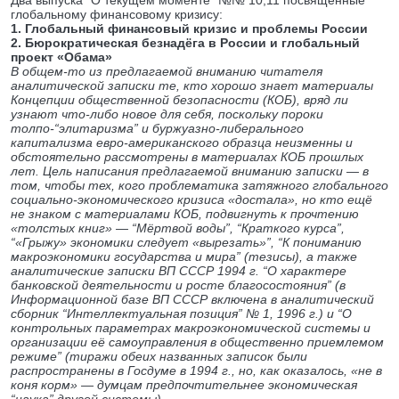
Два выпуска "О текущем моменте" №№ 10,11 посвященные
глобальному финансовому кризису:
1. Глобальный финансовый кризис и проблемы России
2. Бюрократическая безнадёга в России и глобальный
проект «Обама»
В общем-то из предлагаемой вниманию читателя
аналитической записки те, кто хорошо знает материалы
Концепции общественной безопасности (КОБ), вряд ли
узнают что-либо новое для себя, поскольку пороки
толпо-“элитаризма” и буржуазно-либерального
капитализма евро-американского образца неизменны и
обстоятельно рассмотрены в материалах КОБ прошлых
лет. Цель написания предлагаемой вниманию записки — в
том, чтобы тех, кого проблематика затяжного глобального
социально-эконо­ми­ческого кризиса «до­стала», но кто ещё
не знаком с материалами КОБ, подвигнуть к прочтению
«тол­стых книг» — “Мёртвой воды”, “Краткого курса”,
“«Грыжу» экономики следует «вырезать»”, “К пониманию
макроэкономики государства и мира” (тезисы), а также
аналитические записки ВП СССР 1994 г. “О характере
банковской деятельности и росте благосостояния” (в
Информационной базе ВП СССР включена в аналитический
сборник “Интеллектуальная позиция” № 1, 1996 г.) и “О
контрольных параметрах макроэкономической системы и
организации её самоуправления в общественно приемлемом
режиме” (тиражи обеих названных записок были
распространены в Госдуме в 1994 г., но, как оказалось, «не в
коня корм» — думцам предпочтительнее экономическая