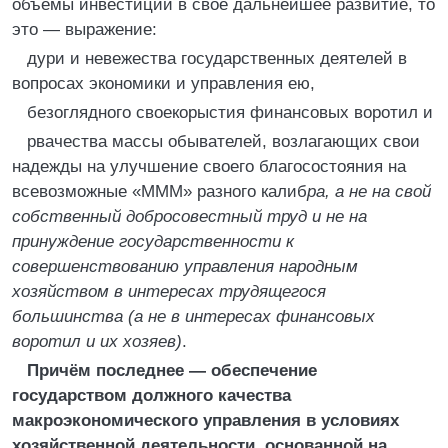
объёмы инвестиций в своё дальнейшее развитие, то
это — выражение:
дури и невежества государственных деятелей в
вопросах экономики и управления ею,
безоглядного своекорыстия финансовых воротил и
рвачества массы обывателей, возлагающих свои
надежды на улучшение своего благосостояния на
всевозможные «МММ» разного калиб
ра, а не на свой
собственный добросовестный труд и не на
принуждение государственности к
совершенствованию управления народным
хозяйством в интересах трудящегося
большинства (а не в интересах финансовых
воротил и их хозяев)
.
Причём последнее — обеспечение
государством должного качества
макроэкономического управления в условиях
хозяйственной деятельности, основанной на