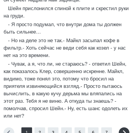
Шейн прислонился спиной к плите и скрестил руки
на груди.
- Я просто подумал, что внутри дома ты должен
быть сильнее…
- Но на деле это не так.- Майкл засыпал кофе в
фильтр.- Хоть сейчас не веди себя как козел - у нас
нет на это времени.
- Чувак, а я, что ли, не стараюсь? - ответил Шейн,
как показалось Клер, совершенно искренне. Майкл,
видимо, тоже понял это, потому что бросил на
приятеля извиняющийся взгляд.- Просто пытаюсь
вычислить, в какую кучу дерьма мы вляпались на
этот раз. Тебя я не виню. А откуда ты знаешь? -
помолчав, спросил Шейн.- Ну, есть шанс одолеть их
или нет?
1
2
3
4
5
6
7