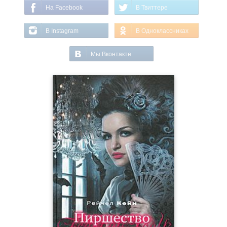
На Facebook
В Твиттере
В Instagram
В Одноклассниках
Мы Вконтакте