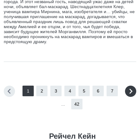
города. И этот незваный гость, наводящий ужас даже на детей
ночи, объявляет бал-маскарад. Шестнадцатилетняя Клер,
ученица вампира Мирнина, мага, изобретателя и… убийцы, не
получившая приглашение на маскарад, догадывается, что
объявленный праздник лишь повод для решающей схватки
между Амелией и ее отцом, и от того, чья будет победа,
зависит будущее жителей Морганвилля. Поэтому ей просто
необходимо проникнуть на маскарад вампиров и вмешаться в
предстоящую драму.
1
2
3
4
5
6
7
...
42
Рейчел Кейн