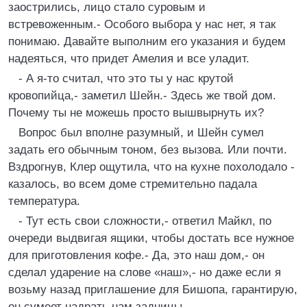
заострились, лицо стало суровым и
встревоженным.- Особого выбора у нас нет, я так
понимаю. Давайте выполним его указания и будем
надеяться, что придет Амелия и все уладит.
- А я-то считал, что это ты у нас крутой
кровопийца,- заметил Шейн.- Здесь же твой дом.
Почему ты не можешь просто вышвырнуть их?
Вопрос был вполне разумный, и Шейн сумел
задать его обычным тоном, без вызова. Или почти.
Вздрогнув, Клер ощутила, что на кухне похолодало -
казалось, во всем доме стремительно падала
температура.
- Тут есть свои сложности,- ответил Майкл, по
очереди выдвигая ящики, чтобы достать все нужное
для приготовления кофе.- Да, это наш дом,- он
сделал ударение на слове «наш»,- но даже если я
возьму назад приглашение для Бишопа, гарантирую,
он сумеет надрать нам задницы.