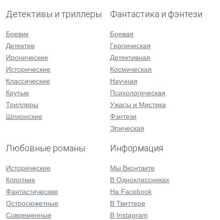
Детективы и триллеры
Фантастика и фэнтези
Боевик
Боевая
Детектив
Героическая
Иронические
Детективная
Исторические
Космическая
Классические
Научная
Крутые
Психологическая
Триллеры
Ужасы и Мистика
Шпионские
Фэнтези
Эпическая
Любовные романы
Информация
Исторические
Мы Вконтакте
Короткие
В Одноклассниках
Фантастические
На Facebook
Остросюжетные
В Твиттере
Современные
В Instagram