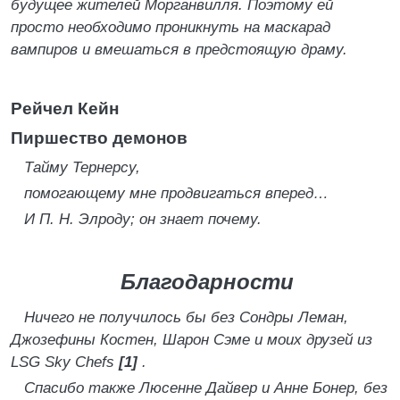
будущее жителей Морганвилля. Поэтому ей
просто необходимо проникнуть на маскарад
вампиров и вмешаться в предстоящую драму.
Рейчел Кейн
Пиршество демонов
Тайму Тернерсу,
помогающему мне продвигаться вперед…
И П. Н. Элроду; он знает почему.
Благодарности
Ничего не получилось бы без Сондры Леман,
Джозефины Костен, Шарон Сэме и моих друзей из
LSG
Sky
Chefs
[1]
.
Спасибо также Люсенне Дайвер и Анне Бонер, без