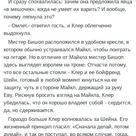
И сразу спохватилась: зачем она предложила яйца
«в мешочек», когда не умеет их варить? И вообще,
почему ляпнула это?
- Омлет,- ответил гость, и Клер облегченно
выдохнула.
Мистер Бишоп расположился в удобном кресле, в
котором обычно устраивался Майкл, чтобы поиграть
на гитаре. Но в отличие от Майкла мистер Бишоп
здесь выглядел королем на троне. Отчасти потому,
что все остальные стояли - Клер и ее бойфренд
Шейн, готовый в любой момент кинуться на ее
защиту, чуть в стороне Майкл, держащий за руку
Еву. Рискнув бросить взгляд на Майкла, Клер
убедилась, что он хорошо владеет собой - сердится,
да, но сдерживается.
Гораздо больше Клер волновалась за Шейна. Его
жизненный принцип гласил: «Сначала делай, потом
думай», и так он поступал, во всяком случае, тогда,