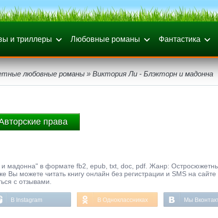
вы и триллеры
Любовные романы
Фантастика
тные любовные романы
» Виктория Ли - Блэкторн и мадонна
Авторские права
и мадонна" в формате fb2, epub, txt, doc, pdf. Жанр: Остросюжетн
же Вы можете читать книгу онлайн без регистрации и SMS на сайте
ься с отзывами.
В Instagram
В Одноклассниках
Мы Вконтак