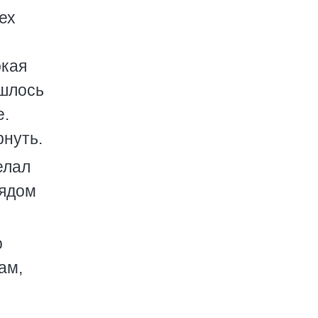
ех
окая
ишлось
е.
рнуть.
елал
лядом
о
ам,