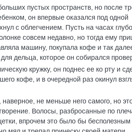
 больших пустых пространств, но после тр
бенком, он впервые оказался под одной
хнул с облегчением. Пусть на часах глуб
олонке совсем недавно, но тогда ему пр
авляла машину, покупала кофе и так дале
для дельца, которое он собирался прове
ческую кружку, он поднес ее ко рту и сд
шего кофе, и в очередной раз окинул взг
наверное, не меньше него самого, но эт
творение. Волосы, разбросанные по плеч
етки, впрочем это было бы бесполезным
о мял и трепал прическу своей матери.