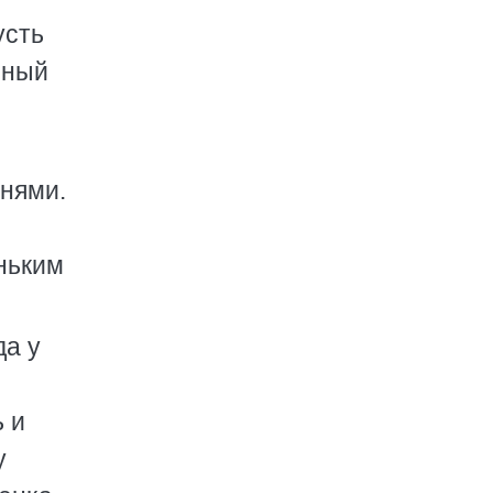
усть
нный
мнями.
ньким
да у
ь и
у