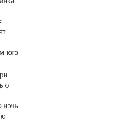
бенка
я
ят
 много
орн
ь о
ю ночь
сю