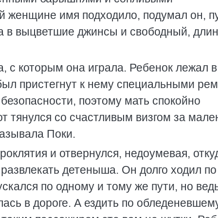
й женщине имя подходило, подумал он, п
, а в выцветшие джинсы и свободный, дли
, с которым она играла. Ребенок лежал в
был пристегнут к нему специальными ре
 безопасности, поэтому мать спокойно
от тянулся со счастливым визгом за мале
азывала Поки.
роклятия и отвернулся, недоумевая, отку
 развлекать детеныша. Он долго ходил по
скался по одному и тому же пути, но вед
лась в дороге. А ездить по обледеневшем