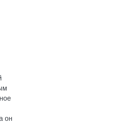
й
мым
нное
а он