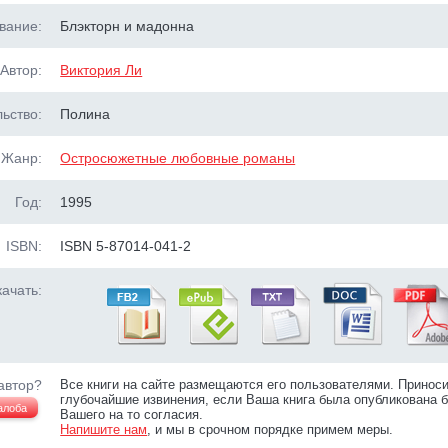
вание:
Блэкторн и мадонна
Автор:
Виктория Ли
ьство:
Полина
Жанр:
Остросюжетные любовные романы
Год:
1995
ISBN:
ISBN 5-87014-041-2
ачать:
автор?
Все книги на сайте размещаются его пользователями. Принос
глубочайшие извинения, если Ваша книга была опубликована б
алоба
Вашего на то согласия.
Напишите нам
, и мы в срочном порядке примем меры.