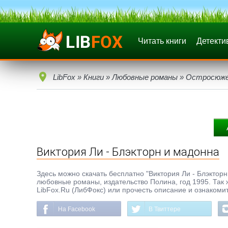
Читать книги
Детекти
LibFox
»
Книги
»
Любовные романы
»
Остросюже
Виктория Ли - Блэкторн и мадонна
Здесь можно скачать бесплатно "Виктория Ли - Блэкторн 
любовные романы, издательство Полина, год 1995. Так 
LibFox.Ru (ЛибФокс) или прочесть описание и ознакомит
На Facebook
В Твиттере