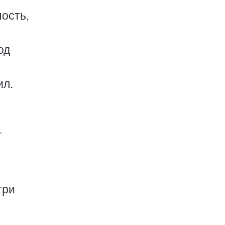
ость,
од
ил.
т
три