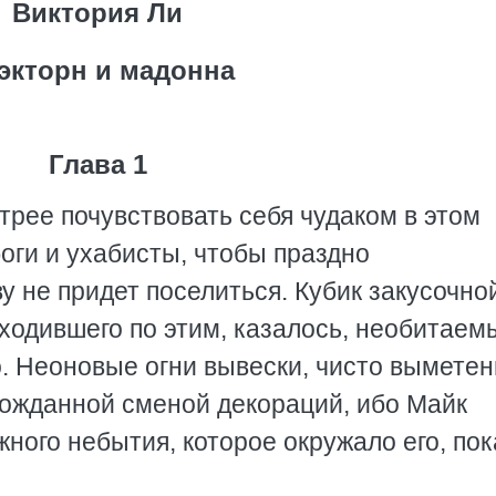
Виктория Ли
экторн и мадонна
Глава 1
трее почувствовать себя чудаком в этом
боги и ухабисты, чтобы праздно
ву не придет поселиться. Кубик закусочно
оходившего по этим, казалось, необитае
. Неоновые огни вывески, чисто вымете
гожданной сменой декораций, ибо Майк
жного небытия, которое окружало его, пок