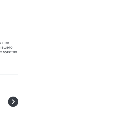
у нее
ывшего
е чувство