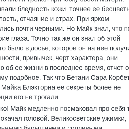
вали бледность кожи, точнее ее бесцветн
лость, отчаяние и страх. При ярком
ались почти черными. Но Майк знал, что п
е глаза. Точно так же он знал об этой
о было в досье, которое он на нее получ
ности, привычек, черт характера, они
об ее жизни в последнее время, отчет о
ому подобное. Так что Бетани Сара Корбе
я Майка Блэкторна ее секреты более не
ции его не трогали.
чко! Майк медленно посмаковал про себя 
покачал головой. Великосветские ужимки,
енными барышнями и сопливыми