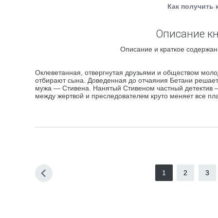
Как получить 
Описание кн
Описание и краткое содержани
Оклеветанная, отвергнутая друзьями и обществом мол
отбирают сына. Доведенная до отчаяния Бетани решает
мужа — Стивена. Нанятый Стивеном частный детектив —
между жертвой и преследователем круто меняет все пл
1
2
3