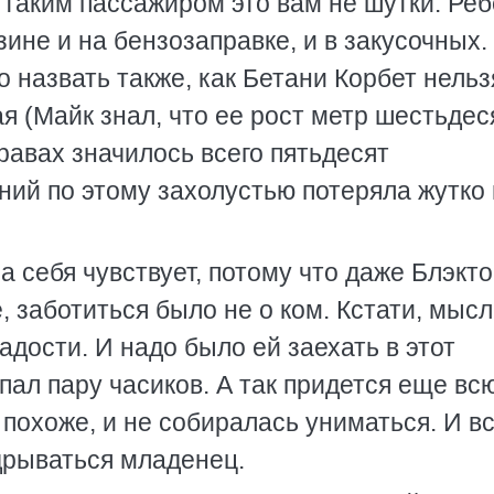
с таким пассажиром это вам не шутки. Ре
зине и на бензозаправке, и в закусочных.
 назвать также, как Бетани Корбет нельз
 (Майк знал, что ее рост метр шестьдес
правах значилось всего пятьдесят
аний по этому захолустью потеряла жутко
а себя чувствует, потому что даже Блэкт
е, заботиться было не о ком. Кстати, мысл
дости. И надо было ей заехать в этот
ал пару часиков. А так придется еще вс
, похоже, и не собиралась униматься. И в
дрываться младенец.