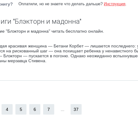
книгу?
Оплатили, но не знаете что делать дальше?
Инструкция
.
иги "Блэкторн и мадонна"
е "Блэкторн и мадонна" читать бесплатно онлайн.
одая красивая женщина — Бетани Корбет — лишается последнего: 
ся на рискованный шаг — она похищает ребенка у ненавистного б
 Блэкторн — пускается в погоню. Однако неожиданно вспыхнувше
аны мерзавца Стивена.
4
5
6
7
...
37