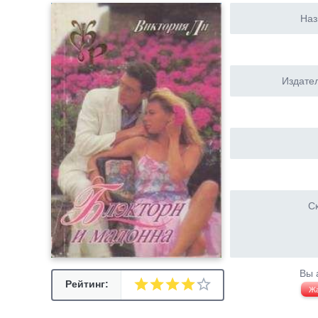
Наз
Издател
Ск
Вы 
Рейтинг:
Ж