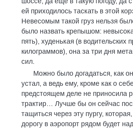
шоссе, да еще в такую погоду, да 
ей приходилось таскать в этой кор
Невесомым такой груз нельзя было
было назвать крепышом: невысокая
пять), худенькая (в водительских 
килограммов), она за три дня мет
сил.
Можно было догадаться, как он
устал, а ведь ему, кроме как о себ
предстоящем деле не приносила ра
трактир… Лучше бы он сейчас посп
тащиться через эту пургу, которая
дорогу в аэропорт рядом будет на