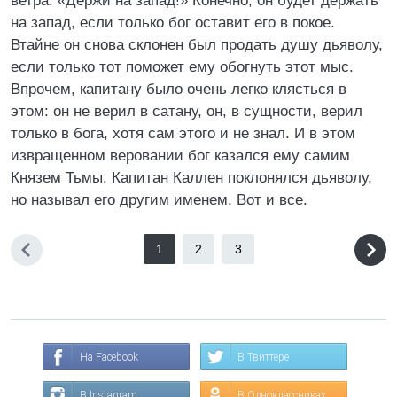
ветра. «Держи на запад!» Конечно, он будет держать
на запад, если только бог оставит его в покое.
Втайне он снова склонен был продать душу дьяволу,
если только тот поможет ему обогнуть этот мыс.
Впрочем, капитану было очень легко клясться в
этом: он не верил в сатану, он, в сущности, верил
только в бога, хотя сам этого и не знал. И в этом
извращенном веровании бог казался ему самим
Князем Тьмы. Капитан Каллен поклонялся дьяволу,
но называл его другим именем. Вот и все.
1
2
3
На Facebook
В Твиттере
В Instagram
В Одноклассниках