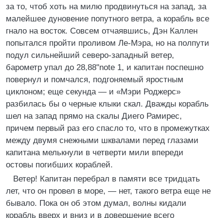
за то, чтоб хоть на милю продвинуться на запад, за
малейшее дуновение попутного ветра, а корабль все
гнало на восток. Совсем отчаявшись, Дэн Каллен
попытался пройти проливом Ле-Мэра, но на полпути
подул сильнейший северо-западный ветер,
барометр упал до 28,88"note 1, и капитан поспешно
повернул и помчался, подгоняемый яростным
циклоном; еще секунда — и «Мэри Роджерс»
разбилась бы о черные клыки скал. Дважды корабль
шел на запад прямо на скалы Диего Рамирес,
причем первый раз его спасло то, что в промежутках
между двумя снежными шквалами перед глазами
капитана мелькнули в четверти мили впереди
остовы погибших кораблей.
Ветер! Капитан перебрал в памяти все тридцать
лет, что он провел в море, — нет, такого ветра еще не
бывало. Пока он об этом думал, волны кидали
корабль вверх и вниз и в довершение всего