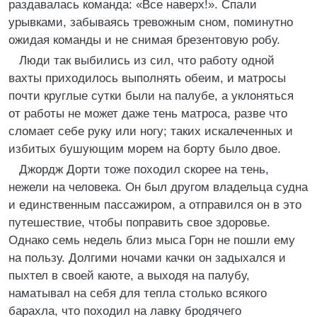
раздавалась команда: «Все наверх!». Спали
урывками, забываясь тревожным сном, поминутно
ожидая команды и не снимая брезентовую робу.
Люди так выбились из сил, что работу одной
вахты приходилось выполнять обеим, и матросы
почти круглые сутки были на палубе, а уклоняться
от работы не может даже тень матроса, разве что
сломает себе руку или ногу; таких искалеченных и
избитых бушующим морем на борту было двое.
Джордж Дорти тоже походил скорее на тень,
нежели на человека. Он был другом владельца судна
и единственным пассажиром, а отправился он в это
путешествие, чтобы поправить свое здоровье.
Однако семь недель близ мыса Горн не пошли ему
на пользу. Долгими ночами качки он задыхался и
пыхтел в своей каюте, а выходя на палубу,
наматывал на себя для тепла столько всякого
барахла, что походил на лавку бродячего