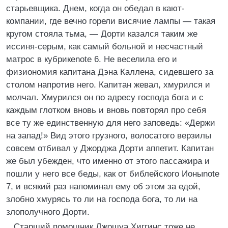
старьевщика. Днем, когда он обедал в кают-
компании, где вечно горели висячие лампы — такая
кругом стояла тьма, — Дорти казался таким же
иссиня-серым, как самый больной и несчастный
матрос в кубрикеnote 6. Не веселила его и
физиономия капитана Дэна Каллена, сидевшего за
столом напротив него. Капитан жевал, хмурился и
молчал. Хмурился он по адресу господа бога и с
каждым глотком вновь и вновь повторял про себя
все ту же единственную для него заповедь: «Держи
на запад!» Вид этого грузного, волосатого верзилы
совсем отбивал у Джорджа Дорти аппетит. Капитан
же был убежден, что именно от этого пассажира и
пошли у него все беды, как от библейского Ионыnote
7, и всякий раз напоминал ему об этом за едой,
злобно хмурясь то ли на господа бога, то ли на
злополучного Дорти.
Старший помощник Джошуа Хиггинс тоже не