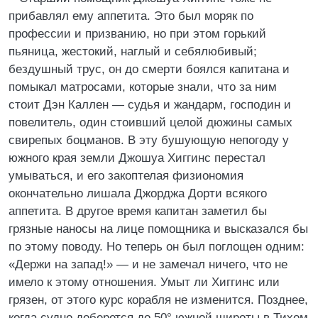
прибавлял ему аппетита. Это был моряк по
профессии и призванию, но при этом горький
пьяница, жестокий, наглый и себялюбивый;
бездушный трус, он до смерти боялся капитана и
помыкал матросами, которые знали, что за ним
стоит Дэн Каллен — судья и жандарм, господин и
повелитель, один стоивший целой дюжины самых
свирепых боцманов. В эту бушующую непогоду у
южного края земли Джошуа Хиггинс перестал
умываться, и его закоптелая физиономия
окончательно лишала Джорджа Дорти всякого
аппетита. В другое время капитан заметил бы
грязные наносы на лице помощника и высказался бы
по этому поводу. Но теперь он был поглощен одним:
«Держи на запад!» — и не замечал ничего, что не
имело к этому отношения. Умыт ли Хиггинс или
грязен, от этого курс корабля не изменится. Позднее,
когда судно доберется до 50° южной широты в Тихом