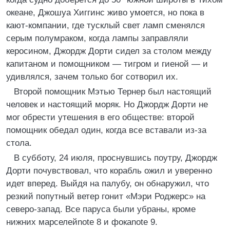
океане, Джошуа Хиггинс живо умоется, но пока в
кают-компании, где тусклый свет ламп сменялся
серым полумраком, когда лампы заправляли
керосином, Джордж Дорти сидел за столом между
капитаном и помощником — тигром и гиеной — и
удивлялся, зачем только бог сотворил их.
Второй помощник Мэтью Тернер был настоящий
человек и настоящий моряк. Но Джордж Дорти не
мог обрести утешения в его обществе: второй
помощник обедал один, когда все вставали из-за
стола.
В субботу, 24 июля, проснувшись поутру, Джордж
Дорти почувствовал, что корабль ожил и уверенно
идет вперед. Выйдя на палубу, он обнаружил, что
резкий попутный ветер гонит «Мэри Роджерс» на
северо-запад. Все паруса были убраны, кроме
нижних марселейnote 8 и фокаnote 9.