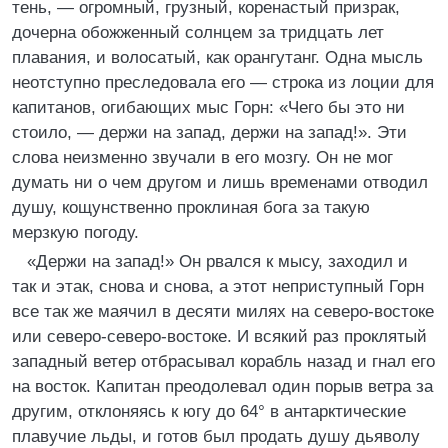
тень, — огромный, грузный, коренастый призрак,
дочерна обожженный солнцем за тридцать лет
плавания, и волосатый, как орангутанг. Одна мысль
неотступно преследовала его — строка из лоции для
капитанов, огибающих мыс Горн: «Чего бы это ни
стоило, — держи на запад, держи на запад!». Эти
слова неизменно звучали в его мозгу. Он не мог
думать ни о чем другом и лишь временами отводил
душу, кощунственно проклиная бога за такую
мерзкую погоду.
«Держи на запад!» Он рвался к мысу, заходил и
так и этак, снова и снова, а этот неприступный Горн
все так же маячил в десяти милях на северо-востоке
или северо-северо-востоке. И всякий раз проклятый
западный ветер отбрасывал корабль назад и гнал его
на восток. Капитан преодолевал один порыв ветра за
другим, отклоняясь к югу до 64° в антарктические
плавучие льды, и готов был продать душу дьяволу