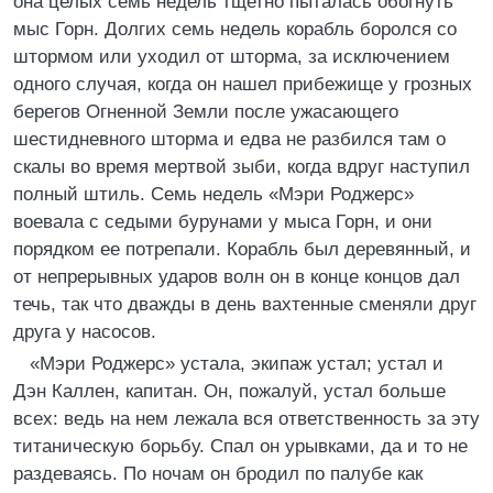
она целых семь недель тщетно пыталась обогнуть
мыс Горн. Долгих семь недель корабль боролся со
штормом или уходил от шторма, за исключением
одного случая, когда он нашел прибежище у грозных
берегов Огненной Земли после ужасающего
шестидневного шторма и едва не разбился там о
скалы во время мертвой зыби, когда вдруг наступил
полный штиль. Семь недель «Мэри Роджерс»
воевала с седыми бурунами у мыса Горн, и они
порядком ее потрепали. Корабль был деревянный, и
от непрерывных ударов волн он в конце концов дал
течь, так что дважды в день вахтенные сменяли друг
друга у насосов.
«Мэри Роджерс» устала, экипаж устал; устал и
Дэн Каллен, капитан. Он, пожалуй, устал больше
всех: ведь на нем лежала вся ответственность за эту
титаническую борьбу. Спал он урывками, да и то не
раздеваясь. По ночам он бродил по палубе как