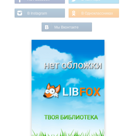
В Instagram
В Одноклассниках
Мы Вконтакте