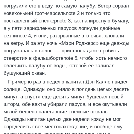
погрузили его в воду по самую палубу. Ветер сорвал
новехонький грот-марсельnote 2 и только что
поставленный спенкерnote 3, как папиросную бумагу,
а у пяти зарифленных парусов лопнули двойные
сезниnote 4, и они, разорванные в клочья, хлопали
на ветру. И за эту ночь «Мэри Роджерс» еще дважды
погружалась в волны — пришлось даже пробить
отверстия в фальшбортеnote 5, чтобы хоть немного
облегчить палубу от воды, которой ее заливал
бушующий океан.
Примерно раз в неделю капитан Дэн Каллен видел
солнце. Однажды оно сияло в полдень целых десять
минут, а спустя еще десять минут бушевал новый
шторм, обе вахты убирали паруса, и все окутывали
мглой бешено налетавшие снежные шквалы.
Однажды капитан целых две недели кряду не мог
определить свое местонахождение, и вообще ему