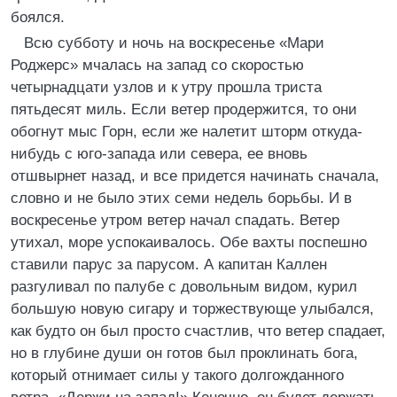
боялся.
Всю субботу и ночь на воскресенье «Мари
Роджерс» мчалась на запад со скоростью
четырнадцати узлов и к утру прошла триста
пятьдесят миль. Если ветер продержится, то они
обогнут мыс Горн, если же налетит шторм откуда-
нибудь с юго-запада или севера, ее вновь
отшвырнет назад, и все придется начинать сначала,
словно и не было этих семи недель борьбы. И в
воскресенье утром ветер начал спадать. Ветер
утихал, море успокаивалось. Обе вахты поспешно
ставили парус за парусом. А капитан Каллен
разгуливал по палубе с довольным видом, курил
большую новую сигару и торжествующе улыбался,
как будто он был просто счастлив, что ветер спадает,
но в глубине души он готов был проклинать бога,
который отнимает силы у такого долгожданного