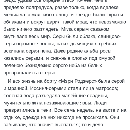
редко удавалось определиться точнее, чем в
пределах полградуса, разве только, когда вдалеке
мелькала земля, ибо солнце и звезды были скрыты
облаками и вокруг царил такой мрак, что невозможно
было ничего разглядеть. Мгла серым саваном
окутывала весь мир. Серы были облака, свинцово-
серы огромные волны; на их дымящихся гребнях
вскипала серая пена. Даже редкие альбатросы
казались серыми, и снежные хлопья под хмурой
пеленою безнадежно серого неба из белых
превращались в серые.
И вся жизнь на борту «Мэри Роджерс» была серой
и мрачной. Иссиня-серыми стали лица матросов;
соленая вода разъедала малейшие ссадины,
мучительно жгла незаживающие язвы. Люди
превратились в тени. Все семь недель, на вахте и на
отдыхе, одежда на них никогда не просыхала. Они
забывали, что значит выспаться; то и дело