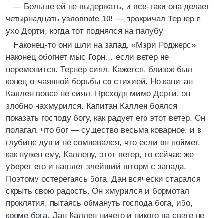
— Больше ей не выдержать, и все-таки она делает
четырнадцать узловnote 10! — прокричал Тернер в
ухо Дорти, когда тот поднялся на палубу.
Наконец-то они шли на запад. «Мэри Роджерс»
наконец обогнет мыс Горн… если ветер не
переменится. Тернер сиял. Кажется, близок был
конец отчаянной борьбы со стихией. Но капитан
Каллен вовсе не сиял. Проходя мимо Дорти, он
злобно нахмурился. Капитан Каллен боялся
показать господу богу, как радует его этот ветер. Он
полагал, что бог — существо весьма коварное, и в
глубине души не сомневался, что если он поймет,
как нужен ему, Каллену, этот ветер, то сейчас же
уберет его и нашлет злейший шторм с запада.
Поэтому остерегаясь бога, Дан всячески старался
скрыть свою радость. Он хмурился и бормотал
проклятия, пытаясь обмануть господа бога, ибо,
кроме бога, Дан Каллен ничего и никого на свете не