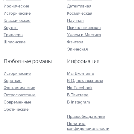
Иронические
Детективная
Исторические
Космическая
Классические
Научная
Крутые
Психологическая
Триллеры
Ужасы и Мистика
Шпионские
Фэнтези
Эпическая
Любовные романы
Информация
Исторические
Мы Вконтакте
Короткие
В Одноклассниках
Фантастические
На Facebook
Остросюжетные
В Твиттере
Современные
В Instagram
Эротические
Правообладателям
Политика
конфиденциальности