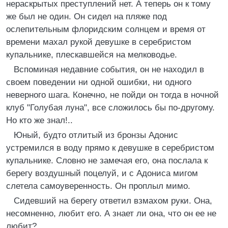
нераскрытых преступлений нет. А теперь он к тому
же был не один. Он сидел на пляже под
ослепительным флоридским солнцем и время от
времени махал рукой девушке в серебристом
купальнике, плескавшейся на мелководье.
Вспоминая недавние события, он не находил в
своем поведении ни одной ошибки, ни одного
неверного шага. Конечно, не пойди он тогда в ночной
клуб "Голубая луна", все сложилось бы по-другому.
Но кто же знал!..
Юный, будто отлитый из бронзы Адонис
устремился в воду прямо к девушке в серебристом
купальнике. Словно не замечая его, она послала к
берегу воздушный поцелуй, и с Адониса мигом
слетела самоуверенность. Он проплыл мимо.
Сидевший на берегу ответил взмахом руки. Она,
несомненно, любит его. А знает ли она, что он ее не
любит?