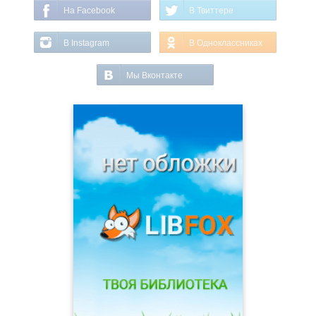
На Facebook
В Твиттере
В Instagram
В Одноклассниках
Мы Вконтакте