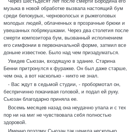
Через шестьдесят лет после смерти Бородина его
музыка в новой обработке вызвала настоящий бум
среди белокурых, черноволосых и рыжеголовых
молодых людей, облаченных в прозрачные брюки и
увешанных побрякушками. Через два столетия после
смерти композитора бум, вызванный исполнением
его симфонии в первоначальной форме, затмил все
доныне известное. Было над чем призадуматься.
Увидев Сьюзан, входящую в здание. Старина
Бенни притронулся к фуражке. Он был даже старше,
чем она, а вот насколько - никто не знал.
- Вас ждут в седьмой студии, - пробормотал он,
беспричинно покачивая головой, и подал ей руку.
Сьюзан благодарно приняла ее.
Восемь месяцев назад она неудачно упала и с тех
пор ни на миг не чувствовала себя полностью
здоровой.
Именно поэтому Сьюзан так ценила несколько