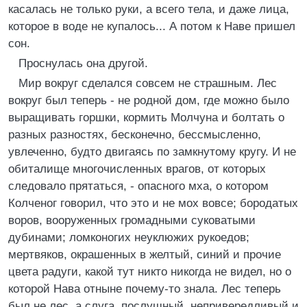
касалась не только руки, а всего тела, и даже лица,
которое в воде не купалось... А потом к Наве пришел
сон.
Проснулась она другой.
Мир вокруг сделался совсем не страшным. Лес
вокруг был теперь - не родной дом, где можно было
выращивать горшки, кормить Молчуна и болтать о
разных разностях, бесконечно, бессмысленно,
увлеченно, будто двигаясь по замкнутому кругу. И не
обиталище многочисленных врагов, от которых
следовало прятаться, - опасного мха, о котором
Колченог говорил, что это и не мох вовсе; бородатых
воров, вооруженных громадными суковатыми
дубинами; ломконогих неуклюжих рукоедов;
мертвяков, окрашенных в желтый, синий и прочие
цвета радуги, какой тут никто никогда не видел, но о
которой Нава отныне почему-то знала. Лес теперь
был не лес, а слуга, послушный, непривередливый и