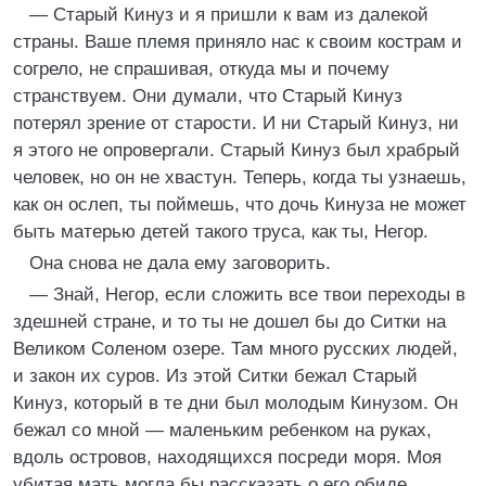
— Старый Кинуз и я пришли к вам из далекой
страны. Ваше племя приняло нас к своим кострам и
согрело, не спрашивая, откуда мы и почему
странствуем. Они думали, что Старый Кинуз
потерял зрение от старости. И ни Старый Кинуз, ни
я этого не опровергали. Старый Кинуз был храбрый
человек, но он не хвастун. Теперь, когда ты узнаешь,
как он ослеп, ты поймешь, что дочь Кинуза не может
быть матерью детей такого труса, как ты, Негор.
Она снова не дала ему заговорить.
— Знай, Негор, если сложить все твои переходы в
здешней стране, и то ты не дошел бы до Ситки на
Великом Соленом озере. Там много русских людей,
и закон их суров. Из этой Ситки бежал Старый
Кинуз, который в те дни был молодым Кинузом. Он
бежал со мной — маленьким ребенком на руках,
вдоль островов, находящихся посреди моря. Моя
убитая мать могла бы рассказать о его обиде.