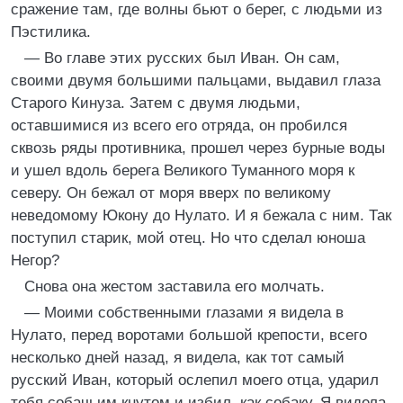
сражение там, где волны бьют о берег, с людьми из
Пэстилика.
— Во главе этих русских был Иван. Он сам,
своими двумя большими пальцами, выдавил глаза
Старого Кинуза. Затем с двумя людьми,
оставшимися из всего его отряда, он пробился
сквозь ряды противника, прошел через бурные воды
и ушел вдоль берега Великого Туманного моря к
северу. Он бежал от моря вверх по великому
неведомому Юкону до Нулато. И я бежала с ним. Так
поступил старик, мой отец. Но что сделал юноша
Негор?
Снова она жестом заставила его молчать.
— Моими собственными глазами я видела в
Нулато, перед воротами большой крепости, всего
несколько дней назад, я видела, как тот самый
русский Иван, который ослепил моего отца, ударил
тебя собачьим кнутом и избил, как собаку. Я видела