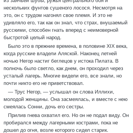
из заячьей шубы, ружья центрального боя и
нескольких фунтов сушеного лосося. Несмотря на
это, он с трудом нагонял свое племя. И это не
удивляло его, так как он знал, что страх, внушаемый
русскими, способен гнать вперед с неимоверной
быстротой целый народ.
Было это в прежние времена, в половине XIX века,
когда русские владели Аляской. Наконец летней
ночью Негор настиг беглецов у истока Пилата. В
полночь было светло, как днем, он проходил через
усталый лагерь. Многие видели его, все знали, но
почти никто его не приветствовал.
— Трус Негор, — услышал он слова Иллихи,
молодой женщины. Она засмеялась, и вместе с нею
смеялась Сонни, дочь его сестры.
Прилив гнева охватил его. Но он не подал виду. Он
пробирался между лагерными кострами, пока не
дошел до огня, возле которого сидел старик.