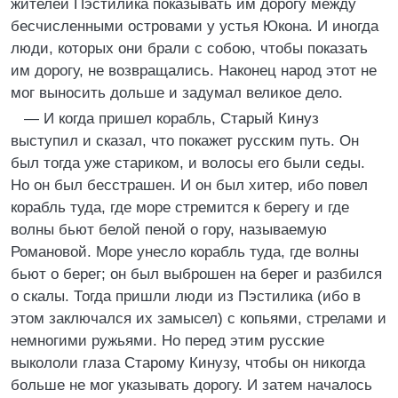
жителей Пэстилика показывать им дорогу между
бесчисленными островами у устья Юкона. И иногда
люди, которых они брали с собою, чтобы показать
им дорогу, не возвращались. Наконец народ этот не
мог выносить дольше и задумал великое дело.
— И когда пришел корабль, Старый Кинуз
выступил и сказал, что покажет русским путь. Он
был тогда уже стариком, и волосы его были седы.
Но он был бесстрашен. И он был хитер, ибо повел
корабль туда, где море стремится к берегу и где
волны бьют белой пеной о гору, называемую
Романовой. Море унесло корабль туда, где волны
бьют о берег; он был выброшен на берег и разбился
о скалы. Тогда пришли люди из Пэстилика (ибо в
этом заключался их замысел) с копьями, стрелами и
немногими ружьями. Но перед этим русские
выкололи глаза Старому Кинузу, чтобы он никогда
больше не мог указывать дорогу. И затем началось