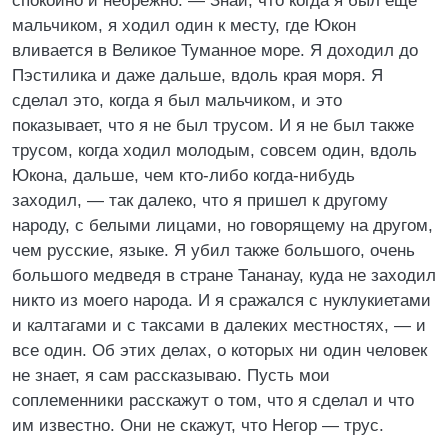
спокойно и небрежно. — Знай, что когда я был еще
мальчиком, я ходил один к месту, где Юкон
вливается в Великое Туманное море. Я доходил до
Пэстилика и даже дальше, вдоль края моря. Я
сделал это, когда я был мальчиком, и это
показывает, что я не был трусом. И я не был также
трусом, когда ходил молодым, совсем один, вдоль
Юкона, дальше, чем кто-либо когда-нибудь
заходил, — так далеко, что я пришел к другому
народу, с белыми лицами, но говорящему на другом,
чем русские, языке. Я убил также большого, очень
большого медведя в стране Тананау, куда не заходил
никто из моего народа. И я сражался с нуклукиетами
и калтагами и с таксами в далеких местностях, — и
все один. Об этих делах, о которых ни один человек
не знает, я сам рассказываю. Пусть мои
соплеменники расскажут о том, что я сделал и что
им известно. Они не скажут, что Негор — трус.