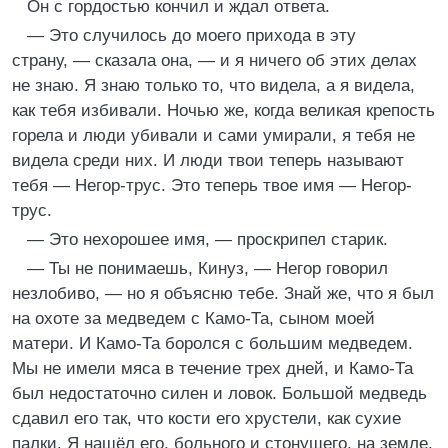
Он с гордостью кончил и ждал ответа.
— Это случилось до моего прихода в эту
страну, — сказала она, — и я ничего об этих делах
не знаю. Я знаю только то, что видела, а я видела,
как тебя избивали. Ночью же, когда великая крепость
горела и люди убивали и сами умирали, я тебя не
видела среди них. И люди твои теперь называют
тебя — Негор-трус. Это теперь твое имя — Негор-
трус.
— Это нехорошее имя, — проскрипел старик.
— Ты не понимаешь, Кинуз, — Негор говорил
незлобиво, — но я объясню тебе. Знай же, что я был
на охоте за медведем с Камо-Та, сыном моей
матери. И Камо-Та боролся с большим медведем.
Мы не имели мяса в течение трех дней, и Камо-Та
был недостаточно силен и ловок. Большой медведь
сдавил его так, что кости его хрустели, как сухие
палки. Я нашёл его, больного и стонущего, на земле.