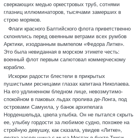
сверкающих медью оркестровых труб, сотнями
глазниц иллюминаторов, тысячами замерших в
строю моряков.
Флаги красного Балтийского флота приветственно
склонялись перед овеянным ветрами всех румбов
Арктики, изодранным вымпелом «Федора Литке».
Это была невиданная в морском этикете честь:
военный флот первым салютовал коммерческому
кораблю.
Искорки радости блестели в прикрытых
пушистыми ресницами глазах капитана Николаева.
На его удлиненном бледном лице, невозмутимо-
спокойном в паковых льдах пролива де-Лонга, под
островами Самуила, у банок архипелага
Норденшельда, цвела улыбка. Он не пытался скрыть
ее, улыбку гордости за любимое судно, похожее на
стройную девушку, как сказала, увидев «Литке»,
якутка-засольщица с мыса Мостах в бухте Тикси.