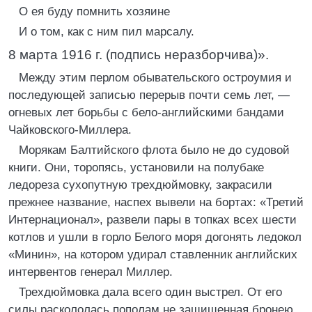
О ея буду помнить хозяине
И о том, как с ним пил марсалу.
8 марта 1916 г. (подпись неразборчива)».
Между этим перлом обывательского остроумия и
последующей записью перерыв почти семь лет, —
огневых лет борьбы с бело-английскими бандами
Чайковского-Миллера.
Морякам Балтийского флота было не до судовой
книги. Они, торопясь, установили на полубаке
ледореза сухопутную трехдюймовку, закрасили
прежнее название, наспех вывели на бортах: «Третий
Интернационал», развели пары в топках всех шести
котлов и ушли в горло Белого моря догонять ледокол
«Минин», на котором удирал ставленник английских
интервентов генерал Миллер.
Трехдюймовка дала всего один выстрел. От его
силы раскололась пополам не защищенная бронею