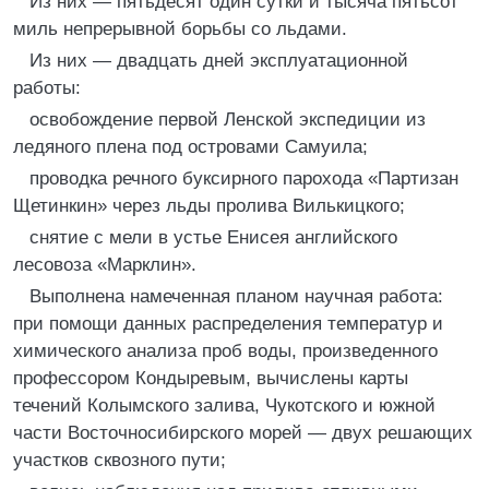
Из них — пятьдесят один сутки и тысяча пятьсот
миль непрерывной борьбы со льдами.
Из них — двадцать дней эксплуатационной
работы:
освобождение первой Ленской экспедиции из
ледяного плена под островами Самуила;
проводка речного буксирного парохода «Партизан
Щетинкин» через льды пролива Вилькицкого;
снятие с мели в устье Енисея английского
лесовоза «Марклин».
Выполнена намеченная планом научная работа:
при помощи данных распределения температур и
химического анализа проб воды, произведенного
профессором Кондыревым, вычислены карты
течений Колымского залива, Чукотского и южной
части Восточносибирского морей — двух решающих
участков сквозного пути;