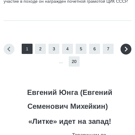
участие в походе он награжден почетной грамотой ЦИК СССР.
1
2
3
4
5
6
7
...
20
Евгений Юнга (Евгений
Семенович Михейкин)
«Литке» идет на запад!