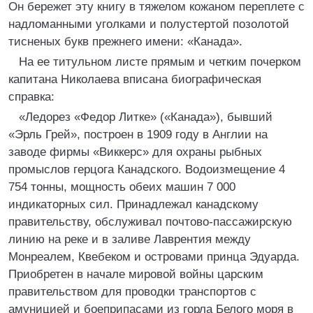
Он бережет эту книгу в тяжелом кожаном переплете с
надломанными уголками и полустертой позолотой
тисненых букв прежнего имени: «Канада».
На ее титульном листе прямым и четким почерком
капитана Николаева вписана биографическая
справка:
«Ледорез «Федор Литке» («Канада»), бывший
«Эрль Грей», построен в 1909 году в Англии на
заводе фирмы «Виккерс» для охраны рыбных
промыслов герцога Канадского. Водоизмещение 4
754 тонны, мощность обеих машин 7 000
индикаторных сил. Принадлежал канадскому
правительству, обслуживал почтово-пассажирскую
линию на реке и в заливе Лаврентия между
Монреалем, Квебеком и островами принца Эдуарда.
Приобретен в начале мировой войны царским
правительством для проводки транспортов с
амуницией и боеприпасами из горла Белого моря в