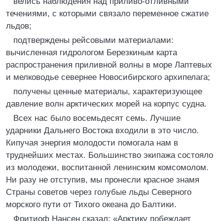
велись наблюдения над приливо-отливными
течениями, с которыми связало переменное сжатие
льдов;
подтверждены рейсовыми материалами:
вычисленная гидрологом Березкиным карта
распространения приливной волны в море Лаптевых
и мелководье севернее Новосибирского архипелага;
получены ценные материалы, характеризующее
давление волн арктических морей на корпус судна.
Всех нас было восемьдесят семь. Лучшие
ударники Дальнего Востока входили в это число.
Кипучая энергия молодости помогала нам в
труднейших местах. Большинство экипажа состояло
из молодежи, воспитанной ленинским комсомолом.
Ни разу не отступив, мы пронесли красное знамя
Страны советов через голубые льды Северного
морского пути от Тихого океана до Балтики.
Фритиоф Нансен сказал: «Арктику побеждает