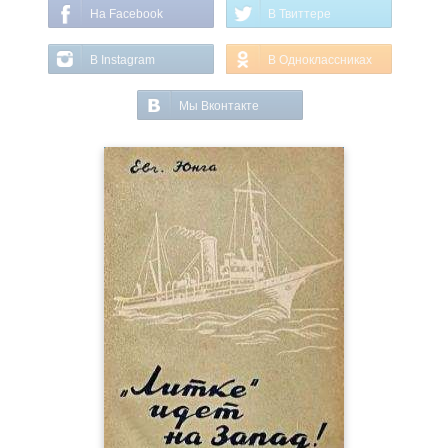
На Facebook
В Твиттере
В Instagram
В Одноклассниках
Мы Вконтакте