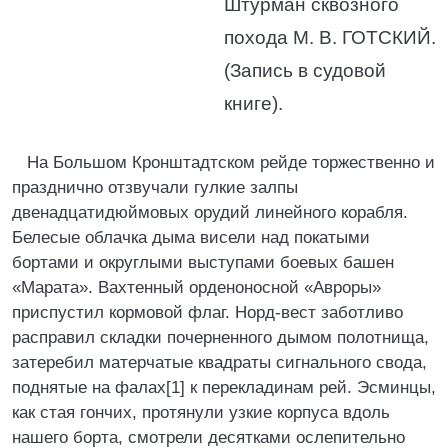
Штурман сквозного
похода М. В. ГОТСКИЙ.
(Запись в судовой
книге).
На Большом Кронштадтском рейде торжественно и
празднично отзвучали гулкие залпы
двенадцатидюймовых орудий линейного корабля.
Белесые облачка дыма висели над покатыми
бортами и округлыми выступами боевых башен
«Марата». Вахтенный орденоносной «Авроры»
приспустил кормовой флаг. Норд-вест заботливо
расправил складки почерненного дымом полотнища,
затеребил матерчатые квадраты сигнального свода,
поднятые на фалах[1] к перекладинам рей. Эсминцы,
как стая гончих, протянули узкие корпуса вдоль
нашего борта, смотрели десятками ослепительно