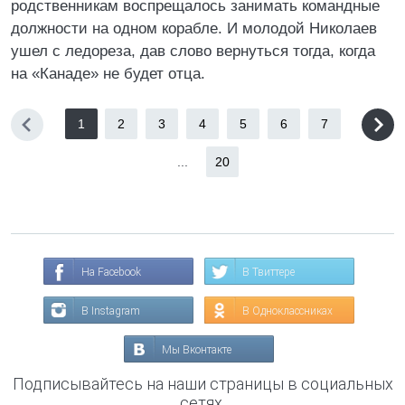
родственникам воспрещалось занимать командные
должности на одном корабле. И молодой Николаев
ушел с ледореза, дав слово вернуться тогда, когда
на «Канаде» не будет отца.
1
2
3
4
5
6
7
...
20
На Facebook
В Твиттере
В Instagram
В Одноклассниках
Мы Вконтакте
Подписывайтесь на наши страницы в социальных
сетях.