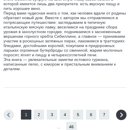
которой имеется лишь два приоритета: есть вкусную пищу и
пить хорошее вино.
Перед вами чудесная книга о том, как человек вдали от родины
обретает новый дом. Вместе с автором мы отправляемся в
потрясающее путешествие: заглядываем в типичную
итальянскую мясную лавку, веселимся на празднике сбора
урожая в захолустном городке, поднимаемся к заснеженным
вершинам горного хребта Сибиллини, а главное — принимаем
участие в роскошных затяжных пирах, лакомимся в тратториях
блюдами, достойными королей, покупаем в придорожных
ларьках огромные бутерброды со свининой, жарим молочных
поросят, ягнят и пиццу в четырехсотлетней печи.
Эта книга — увлекательные заметки истового гурмана,
написанные легко, с юмором и пристальным вниманием к
деталям.
1
2
3
4
5
6
7
...
46