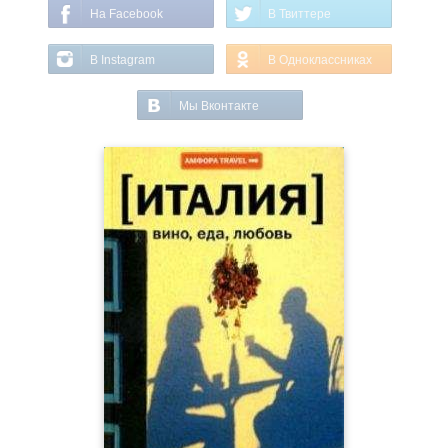
На Facebook
В Твиттере
В Instagram
В Одноклассниках
Мы Вконтакте