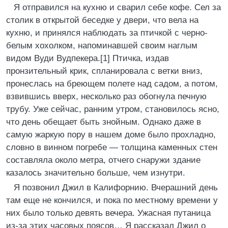
Я отправился на кухню и сварил себе кофе. Сел за
столик в открытой беседке у двери, что вела на
кухню, и принялся наблюдать за птичкой с черно-
белым хохолком, напоминавшей своим наглым
видом Вуди Вудпекера.[1] Птичка, издав
пронзительный крик, спланировала с ветки вниз,
пронеслась на бреющем полете над садом, а потом,
взвившись вверх, несколько раз обогнула печную
трубу. Уже сейчас, ранним утром, становилось ясно,
что день обещает быть знойным. Однако даже в
самую жаркую пору в нашем доме было прохладно,
словно в винном погребе — толщина каменных стен
составляла около метра, отчего снаружи здание
казалось значительно больше, чем изнутри.
Я позвонил Джил в Калифорнию. Вчерашний день
там еще не кончился, и пока по местному времени у
них было только девять вечера. Ужасная путаница
из-за этих часовых поясов… Я рассказал Джил о