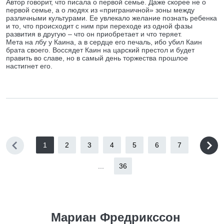
Автор говорит, что писала о первой семье. Даже скорее не о
первой семье, а о людях из «приграничной» зоны между
различными культурами. Ее увлекало желание познать ребенка
и то, что происходит с ним при переходе из одной фазы
развития в другую – что он приобретает и что теряет.
Мета на лбу у Каина, а в сердце его печаль, ибо убил Каин
брата своего. Воссядет Каин на царский престол и будет
править во славе, но в самый день торжества прошлое
настигнет его.
1
2
3
4
5
6
7
...
36
Мариан Фредрикссон