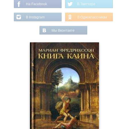
На Facebook
В Твиттере
В Instagram
В Одноклассниках
Мы Вконтакте