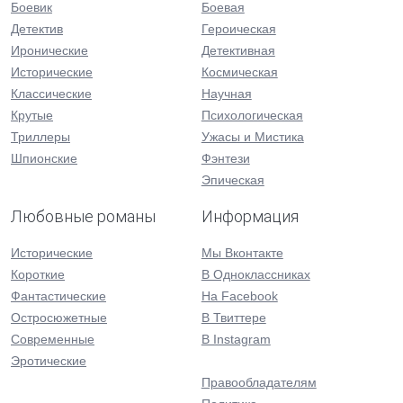
Боевик
Боевая
Детектив
Героическая
Иронические
Детективная
Исторические
Космическая
Классические
Научная
Крутые
Психологическая
Триллеры
Ужасы и Мистика
Шпионские
Фэнтези
Эпическая
Любовные романы
Информация
Исторические
Мы Вконтакте
Короткие
В Одноклассниках
Фантастические
На Facebook
Остросюжетные
В Твиттере
Современные
В Instagram
Эротические
Правообладателям