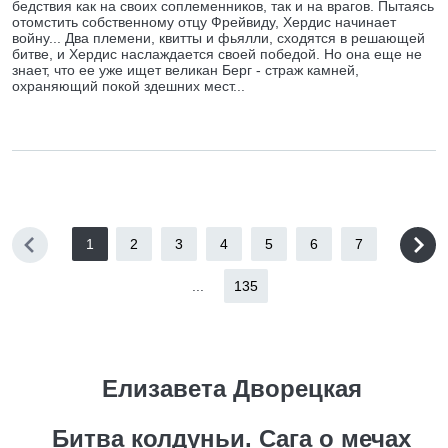
бедствия как на своих соплеменников, так и на врагов. Пытаясь
отомстить собственному отцу Фрейвиду, Хердис начинает
войну... Два племени, квитты и фьялли, сходятся в решающей
битве, и Хердис наслаждается своей победой. Но она еще не
знает, что ее уже ищет великан Берг - страж камней,
охраняющий покой здешних мест...
1
2
3
4
5
6
7
...
135
Елизавета Дворецкая
Битва колдуньи. Сага о мечах