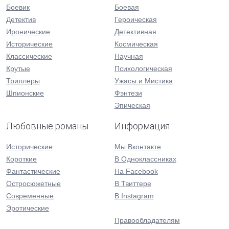
Боевик
Боевая
Детектив
Героическая
Иронические
Детективная
Исторические
Космическая
Классические
Научная
Крутые
Психологическая
Триллеры
Ужасы и Мистика
Шпионские
Фэнтези
Эпическая
Любовные романы
Информация
Исторические
Мы Вконтакте
Короткие
В Одноклассниках
Фантастические
На Facebook
Остросюжетные
В Твиттере
Современные
В Instagram
Эротические
Правообладателям