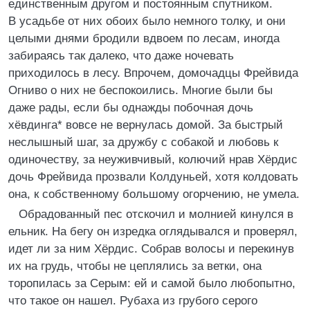
единственным другом и постоянным спутником.
В усадьбе от них обоих было немного толку, и они
целыми днями бродили вдвоем по лесам, иногда
забираясь так далеко, что даже ночевать
приходилось в лесу. Впрочем, домочадцы Фрейвида
Огниво о них не беспокоились. Многие были бы
даже рады, если бы однажды побочная дочь
хёвдинга* вовсе не вернулась домой. За быстрый
неслышный шаг, за дружбу с собакой и любовь к
одиночеству, за неуживчивый, колючий нрав Хёрдис
дочь Фрейвида прозвали Колдуньей, хотя колдовать
она, к собственному большому огорчению, не умела.
Обрадованный пес отскочил и молнией кинулся в
ельник. На бегу он изредка оглядывался и проверял,
идет ли за ним Хёрдис. Собрав волосы и перекинув
их на грудь, чтобы не цеплялись за ветки, она
торопилась за Серым: ей и самой было любопытно,
что такое он нашел. Рубаха из грубого серого