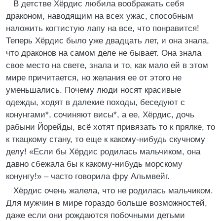
В детстве Хёрдис любила воображать себя
драконом, наводящим на всех ужас, способным
наложить когтистую лапу на все, что понравится!
Теперь Хёрдис было уже двадцать лет, и она знала,
что драконов на самом деле не бывает. Она знала
свое место на свете, знала и то, как мало ей в этом
мире причитается, но желания ее от этого не
уменьшались. Почему люди носят красивые
одежды, ходят в далекие походы, беседуют с
конунгами*, сочиняют висы*, а ее, Хёрдис, дочь
рабыни Йорейды, всё хотят привязать то к прялке, то
к ткацкому стану, то еще к какому-нибудь скучному
делу! «Если бы Хёрдис родилась мальчиком, она
давно сбежала бы к какому-нибудь морскому
конунгу!» – часто говорила фру Альмвейг.
Хёрдис очень жалела, что не родилась мальчиком.
Для мужчин в мире гораздо больше возможностей,
даже если они рождаются побочными детьми