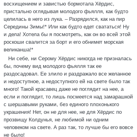
восхищением и завистью бормотала Хёрдис,
пристально оглядывая молодого фьялля, как будто
целилась в него из лука. – Разрядился, как на пир
Середины Зимы!* Или как будто едет свататься! Ну
и дела! Хотела бы я посмотреть, как он во всей этой
роскоши свалится за борт и его обнимет морская
великанша!*
Ни себе, ни Серому Хёрдис никогда не призналась
бы, почему вид молодого фьялля так ее
раздосадовал. Ее злило и раздражало все желанное
и недоступное, а недоступного ей на свете было так
много! Такой красавец даже не поглядит на нее, а
если и поглядит, то лишь посмеется над замарашкой
с шершавыми руками, без единого плохонького
украшения! Нет, он не для нее, не для Хёрдис по
прозвищу Колдунья, не любимой ни одним
человеком на свете. А раз так, то лучше бы его вовсе
не было!