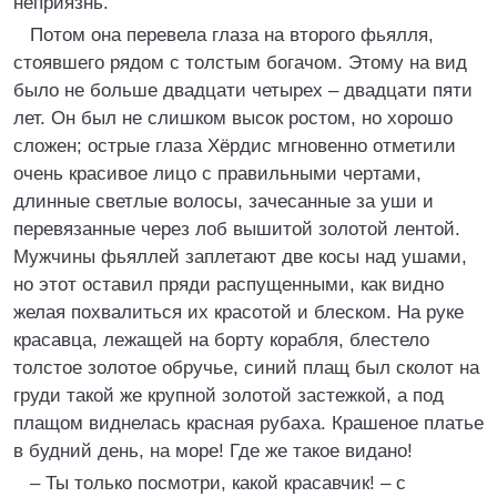
неприязнь.
Потом она перевела глаза на второго фьялля,
стоявшего рядом с толстым богачом. Этому на вид
было не больше двадцати четырех – двадцати пяти
лет. Он был не слишком высок ростом, но хорошо
сложен; острые глаза Хёрдис мгновенно отметили
очень красивое лицо с правильными чертами,
длинные светлые волосы, зачесанные за уши и
перевязанные через лоб вышитой золотой лентой.
Мужчины фьяллей заплетают две косы над ушами,
но этот оставил пряди распущенными, как видно
желая похвалиться их красотой и блеском. На руке
красавца, лежащей на борту корабля, блестело
толстое золотое обручье, синий плащ был сколот на
груди такой же крупной золотой застежкой, а под
плащом виднелась красная рубаха. Крашеное платье
в будний день, на море! Где же такое видано!
– Ты только посмотри, какой красавчик! – с