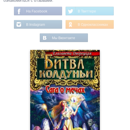
ознакомиться с отзывами.
На Facebook
В Твиттере
В Instagram
В Одноклассниках
Мы Вконтакте