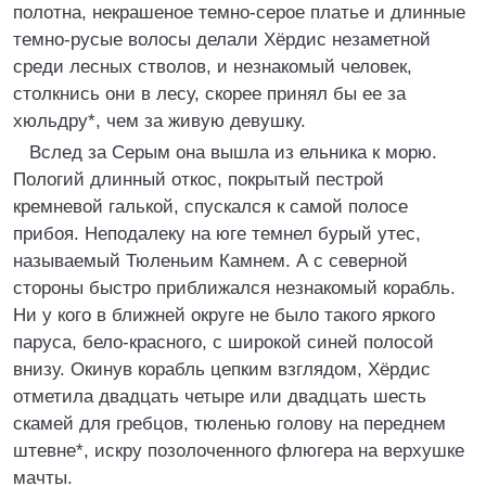
полотна, некрашеное темно-серое платье и длинные
темно-русые волосы делали Хёрдис незаметной
среди лесных стволов, и незнакомый человек,
столкнись они в лесу, скорее принял бы ее за
хюльдру*, чем за живую девушку.
Вслед за Серым она вышла из ельника к морю.
Пологий длинный откос, покрытый пестрой
кремневой галькой, спускался к самой полосе
прибоя. Неподалеку на юге темнел бурый утес,
называемый Тюленьим Камнем. А с северной
стороны быстро приближался незнакомый корабль.
Ни у кого в ближней округе не было такого яркого
паруса, бело-красного, с широкой синей полосой
внизу. Окинув корабль цепким взглядом, Хёрдис
отметила двадцать четыре или двадцать шесть
скамей для гребцов, тюленью голову на переднем
штевне*, искру позолоченного флюгера на верхушке
мачты.