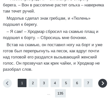
берега. – Вон в расселине растет ольха – наверняка
там течет ручей.
Модольв сделал знак гребцам, и «Тюлень»
подошел к берегу.
– Я сам! – Хродмар сбросил на скамью плащ и
подошел к борту. – Сбросишь мне бочонки.
Встав на скамью, он поставил ногу на борт и уже
готов был перепрыгнуть на песок, как вдруг почти
над головой его раздался вызывающий женский
голос. Он прозвучал как крик чайки, и Хродмар не
разобрал слов.
1
2
3
4
5
6
7
...
135