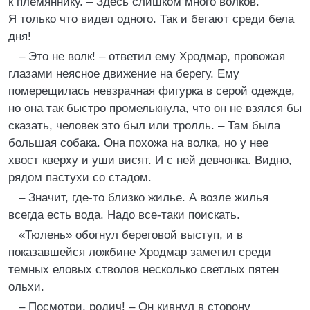
к племяннику. – Здесь слишком много волков.
Я только что видел одного. Так и бегают среди бела
дня!
– Это не волк! – ответил ему Хродмар, провожая
глазами неясное движение на берегу. Ему
померещилась невзрачная фигурка в серой одежде,
но она так быстро промелькнула, что он не взялся бы
сказать, человек это был или тролль. – Там была
большая собака. Она похожа на волка, но у нее
хвост кверху и уши висят. И с ней девчонка. Видно,
рядом пастухи со стадом.
– Значит, где-то близко жилье. А возле жилья
всегда есть вода. Надо все-таки поискать.
«Тюлень» обогнул береговой выступ, и в
показавшейся ложбине Хродмар заметил среди
темных еловых стволов несколько светлых пятен
ольхи.
– Посмотри, родич! – Он кивнул в сторону