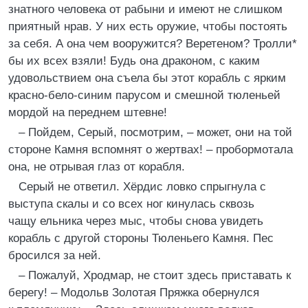
знатного человека от рабыни и имеют не слишком
приятный нрав. У них есть оружие, чтобы постоять
за себя. А она чем вооружится? Веретеном? Тролли*
бы их всех взяли! Будь она драконом, с каким
удовольствием она съела бы этот корабль с ярким
красно-бело-синим парусом и смешной тюленьей
мордой на переднем штевне!
– Пойдем, Серый, посмотрим, – может, они на той
стороне Камня вспомнят о жертвах! – пробормотала
она, не отрывая глаз от корабля.
Серый не ответил. Хёрдис ловко спрыгнула с
выступа скалы и со всех ног кинулась сквозь
чащу ельника через мыс, чтобы снова увидеть
корабль с другой стороны Тюленьего Камня. Пес
бросился за ней.
– Пожалуй, Хродмар, не стоит здесь приставать к
берегу! – Модольв Золотая Пряжка обернулся