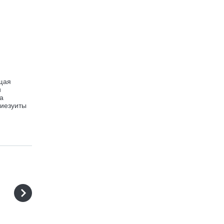
ящая
и
а
 иезуиты