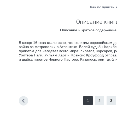
Как получить 
Описание книг
Описание и краткое содержание 
В конце 16 века стало ясно, что великим европейским 
война за метрополии в Атлантике. Волей судьбы Карибск
приютом для негодяев всего мира: пиратов, корсаров, 
Уолтера Рэли, Уильям Харт и Фрэнсис Кроуфорд отправ
и шайка пиратов Черного Пастора. Казалось, они так бл
1
2
3