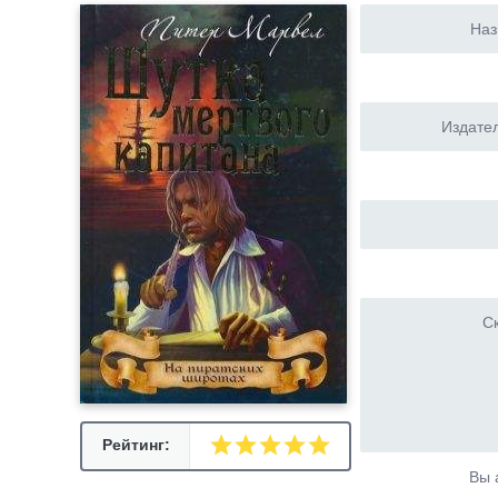
Наз
Издател
Ск
Рейтинг:
Вы 