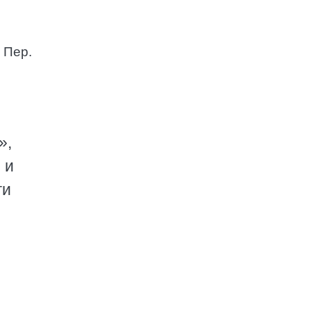
 Пер.
»,
 и
ги