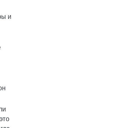
ры и
е
он
ли
это