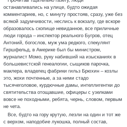
Прочитав тщательно газету, люди
останавливались на улице, будто ожидая
комментариев, но, с минуту простояв, сразу, уже без
всякой задумчивости, неслись к вокзалу, где вскоре
образовалось скопище невиданное, все приличные
люди города – инспектор реального Бугров, отец
Антоний, богослов, муж ума редкого, спекулянт
Гиршфельд, в Америке был бы министром,
журналист Момо, руку набивший на изысканиях в
большевистской генеалогии, сыщиков парочка,
маклера, владелец фабрики гильз Брюхин – козлы
это, жохи почтенные, а за ними стадо
тысячеголовое, курдючные дамы, интеллигентки до
святительства отощавшие, офицеры с узелками
вовсе не походными, ребята, чернь, словом, первым
не чета.
Все, будто на гору крутую, лезли на один и тот же
с верхом, наподобие лукошка, полный состав,