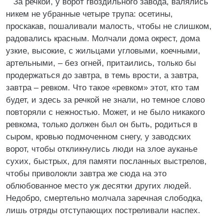
За речкой, у ворот гвоздильного завода, валялись
никем не убранные четыре трупа: осетины,
проскакав, пошаливали малость, чтобы не слишком,
радовались красным. Молчали дома окрест, дома
узкие, высокие, с жильцами угловыми, коечными,
артельными, – без огней, притаились, только бы
продержаться до завтра, в темь врости, а завтра,
завтра – ревком. Что такое «ревком» этот, кто там
будет, и здесь за речкой не знали, но темное слово
повторяли с нежностью. Может, и не было никакого
ревкома, только должен был он быть, родиться в
сыром, кровью подмоченном снегу, у заводских
ворот, чтобы откликнулись люди на злое ауканье
сухих, быстрых, для памяти посланных выстрелов,
чтобы приволокли завтра же сюда на это
облюбованное место уж десятки других людей.
Недобро, смертельно молчала заречная слободка,
лишь отряды отступающих постреливали наспех.