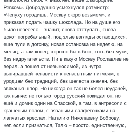
выволок из себя: «Никак нет, ваше благородие.
Ревком». Добродушно усмехнулся ротмистр:
«Чепуху городишь. Москву скоро возьмем», и
приказал подать чашку шоколада. Но на душе его
было невесело – значит, снова отступать, снова
цокот погребальный, под злые взгляды остающихся,
еще пули в догонку, новая остановка на неделю, на
месяц, а там конец, хорошо бы в бою, хоть без муки,
без надругательств. Ни в какую Москву Рославлев не
верил, а пошел от невыносимой, из нутра
выпиравшей ненависти к ненасытным пигмеям, к
уродцам без традиций, без шелеста знамен, без
звяканья шпор. Но никогда он так не болел неудачей,
как нынче: не только город русский покидал он, но
ещё и домик один на Спасской, а там, в антресоли с
крашеным полом, с вязаными салфеточками на
лапчатых креслах, Наталию Николаевну Боброву,
нет, если признаться, Талю – просто, единственную,