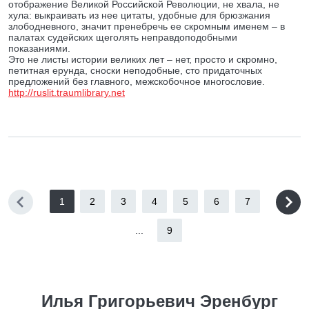
отображение Великой Российской Революции, не хвала, не
хула: выкраивать из нее цитаты, удобные для брюзжания
злободневного, значит пренебречь ее скромным именем – в
палатах судейских щеголять неправдоподобными
показаниями.
Это не листы истории великих лет – нет, просто и скромно,
петитная ерунда, сноски неподобные, сто придаточных
предложений без главного, межскобочное многословие.
http://ruslit.traumlibrary.net
1
2
3
4
5
6
7
...
9
Илья Григорьевич Эренбург