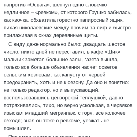
напротив «Освага», шепнул одно словечко
недлинное – «ревком», от которого Грушко забилась,
как квочка, обхватила горестно папиросный ящик,
пихая николаевские между прочим за лиф и быстро
прилаживая в окнах деревянные щиты.
С виду даже нормально было: двадцать шестое
число, никто дней не переставил, в кафе «Шик»
мальчик заметал большие залы, газета вышла,
только все больше объявления насчет советов
сельским хозяевам, как капусту от червей
предохранить, хоть и не к сезону. Да оно и понятно:
не только редактор, но и выпускающий,
воспользовавшись цензорской теплушкой, давно
потряхивались, тихо, но верно ускользая, а червяков
изыскал младший мегранпаж, с горя, все колючее
обходя; знал он тоже о ревкоме, уезжать не
помышлял.