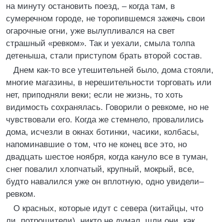
на минуту остановить поезд, – когда там, в
сумеречном городе, не торопившемся зажечь свои
огарочные огни, уже вылупливался на свет
страшный «ревком». Так и уехали, смыла толпа
детеныша, стали приступом брать второй состав.
Днем как-то все утешительней было, дома стояли,
многие магазины, в нерешительности торговать или
нет, приподняли веки; если не жизнь, то хоть
видимость сохранялась. Говорили о ревкоме, но не
чувствовали его. Когда же стемнело, провалились
дома, исчезли в окнах ботинки, часики, колбасы,
напоминавшие о том, что не конец все это, но
двадцать шестое ноября, когда кануло все в туман,
снег повалил хлопчатый, крупный, мокрый, все,
будто навалился уже он вплотную, одно увидели–
ревком.
О красных, которые идут с севера (китайцы, что
ли, потрошители), никто не думал, шли они, как