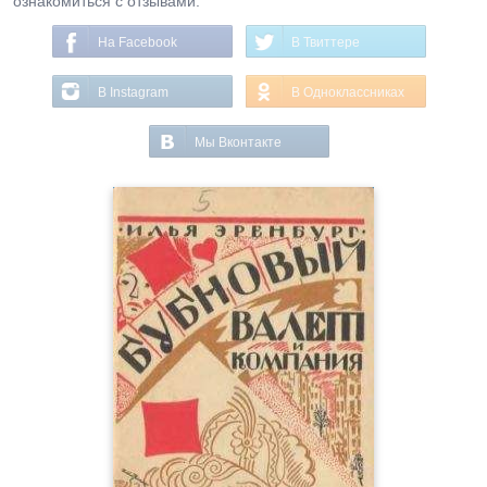
ознакомиться с отзывами.
На Facebook
В Твиттере
В Instagram
В Одноклассниках
Мы Вконтакте