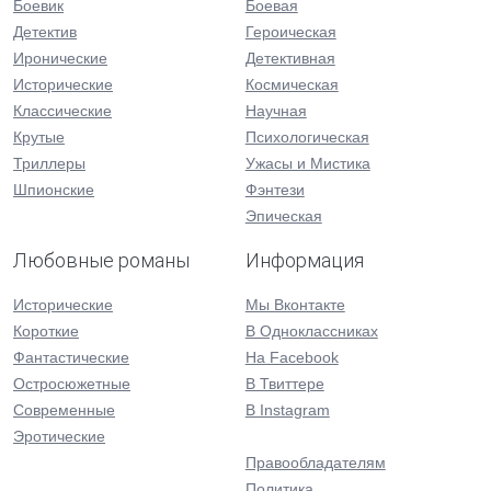
Боевик
Боевая
Детектив
Героическая
Иронические
Детективная
Исторические
Космическая
Классические
Научная
Крутые
Психологическая
Триллеры
Ужасы и Мистика
Шпионские
Фэнтези
Эпическая
Любовные романы
Информация
Исторические
Мы Вконтакте
Короткие
В Одноклассниках
Фантастические
На Facebook
Остросюжетные
В Твиттере
Современные
В Instagram
Эротические
Правообладателям
Политика