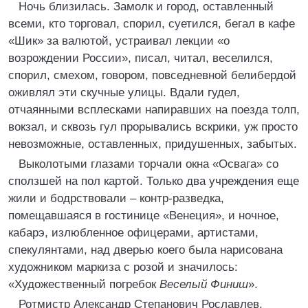
Ночь близилась. Замолк и город, оставленный
всеми, кто торговал, спорил, суетился, бегал в кафе
«Шик» за валютой, устраивал лекции «о
возрождении России», писал, читал, веселился,
спорил, смехом, говором, повседневной белибердой
оживлял эти скучные улицы. Вдали гудел,
отчаянными всплесками напиравших на поезда толп,
вокзал, и сквозь гул прорывались вскрики, уж просто
невозможные, оставленных, придушенных, забытых.
Выколотыми глазами торчали окна «Освага» со
сползшей на пол картой. Только два учреждения еще
жили и бодрствовали – контр-разведка,
помещавшаяся в гостинице «Венеция», и ночное,
кабарэ, излюбленное офицерами, артистами,
спекулянтами, над дверью коего была нарисована
художником маркиза с розой и значилось:
«Художественный погребок
Веселый Финиш
».
Ротмистр Александр Степанович Рославлев,