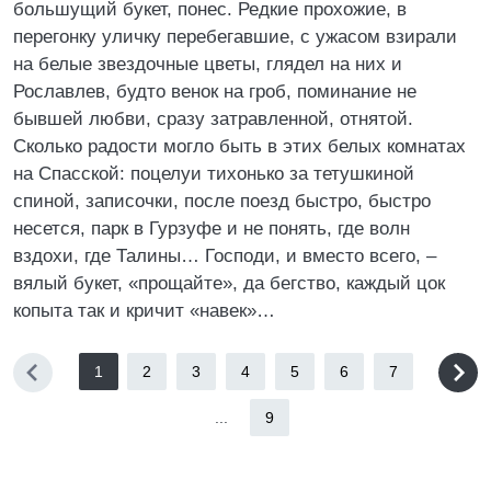
большущий букет, понес. Редкие прохожие, в
перегонку уличку перебегавшие, с ужасом взирали
на белые звездочные цветы, глядел на них и
Рославлев, будто венок на гроб, поминание не
бывшей любви, сразу затравленной, отнятой.
Сколько радости могло быть в этих белых комнатах
на Спасской: поцелуи тихонько за тетушкиной
спиной, записочки, после поезд быстро, быстро
несется, парк в Гурзуфе и не понять, где волн
вздохи, где Талины… Господи, и вместо всего, –
вялый букет, «прощайте», да бегство, каждый цок
копыта так и кричит «навек»…
1
2
3
4
5
6
7
...
9