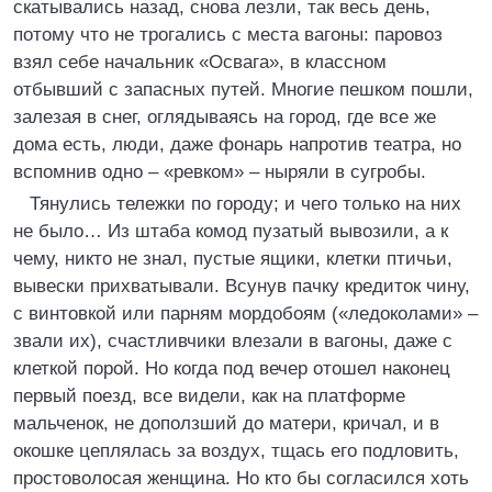
скатывались назад, снова лезли, так весь день,
потому что не трогались с места вагоны: паровоз
взял себе начальник «Освага», в классном
отбывший с запасных путей. Многие пешком пошли,
залезая в снег, оглядываясь на город, где все же
дома есть, люди, даже фонарь напротив театра, но
вспомнив одно – «ревком» – ныряли в сугробы.
Тянулись тележки по городу; и чего только на них
не было… Из штаба комод пузатый вывозили, а к
чему, никто не знал, пустые ящики, клетки птичьи,
вывески прихватывали. Всунув пачку кредиток чину,
с винтовкой или парням мордобоям («ледоколами» –
звали их), счастливчики влезали в вагоны, даже с
клеткой порой. Но когда под вечер отошел наконец
первый поезд, все видели, как на платформе
мальченок, не доползший до матери, кричал, и в
окошке цеплялась за воздух, тщась его подловить,
простоволосая женщина. Но кто бы согласился хоть