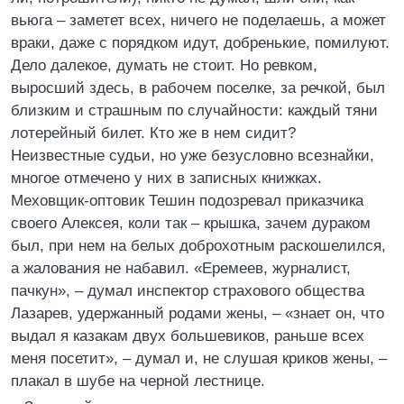
вьюга – заметет всех, ничего не поделаешь, а может
враки, даже с порядком идут, добренькие, помилуют.
Дело далекое, думать не стоит. Но ревком,
выросший здесь, в рабочем поселке, за речкой, был
близким и страшным по случайности: каждый тяни
лотерейный билет. Кто же в нем сидит?
Неизвестные судьи, но уже безусловно всезнайки,
многое отмечено у них в записных книжках.
Меховщик-оптовик Тешин подозревал приказчика
своего Алексея, коли так – крышка, зачем дураком
был, при нем на белых доброхотным раскошелился,
а жалования не набавил. «Еремеев, журналист,
пачкун», – думал инспектор страхового общества
Лазарев, удержанный родами жены, – «знает он, что
выдал я казакам двух большевиков, раньше всех
меня посетит», – думал и, не слушая криков жены, –
плакал в шубе на черной лестнице.