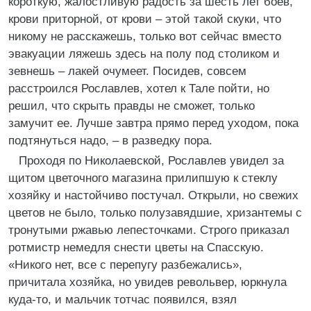
короткую, жалостливую радость за шесть лет боев,
крови приторной, от крови – этой такой скуки, что
никому не расскажешь, только вот сейчас вместо
эвакуации ляжешь здесь на полу под столиком и
зевнешь – лакей очумеет. Посидев, совсем
расстроился Рославлев, хотел к Тале пойти, но
решил, что скрыть правды не сможет, только
замучит ее. Лучше завтра прямо перед уходом, пока
подтянуться надо, – в разведку пора.
Проходя по Николаевской, Рославлев увидел за
щитом цветочного магазина прилипшую к стеклу
хозяйку и настойчиво постучал. Открыли, но свежих
цветов не было, только полузавядшие, хризантемы с
тронутыми ржавью лепесточками. Строго приказал
ротмистр немедля снести цветы на Спасскую.
«Никого нет, все с перепугу разбежались»,
причитала хозяйка, но увидев револьвер, юркнула
куда-то, и мальчик тотчас появился, взял