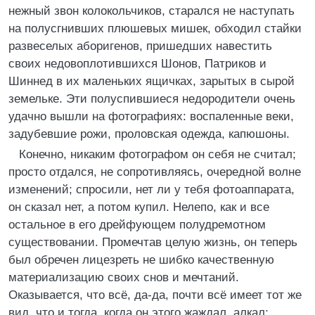
нежный звон колокольчиков, старался не наступать
на полусгнивших плюшевых мишек, обходил стайки
развеселых аборигенов, пришедших навестить
своих недовоплотившихся Шонов, Патриков и
Шиннед в их маленьких ящичках, зарытых в сырой
земельке. Эти полуспившиеся недородители очень
удачно вышли на фотографиях: воспаленные веки,
задубевшие рожи, проловская одежда, капюшоны.
Конечно, никаким фотографом он себя не считал;
просто отдался, не сопротивляясь, очередной волне
изменений; спросили, нет ли у тебя фотоаппарата,
он сказал нет, а потом купил. Нелепо, как и все
остальное в его дрейфующем полудремотном
существовании. Промечтав целую жизнь, он теперь
был обречен лицезреть не шибко качественную
материализацию своих снов и мечтаний.
Оказывается, что всё, да-да, почти всё имеет тот же
вид, что и тогда, когда он этого жаждал, алкал;