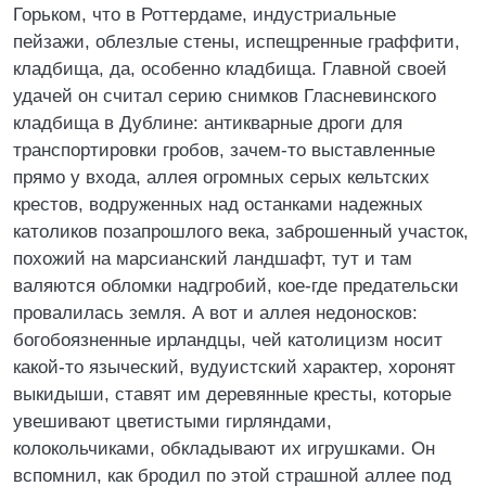
Горьком, что в Роттердаме, индустриальные
пейзажи, облезлые стены, испещренные граффити,
кладбища, да, особенно кладбища. Главной своей
удачей он считал серию снимков Гласневинского
кладбища в Дублине: антикварные дроги для
транспортировки гробов, зачем-то выставленные
прямо у входа, аллея огромных серых кельтских
крестов, водруженных над останками надежных
католиков позапрошлого века, заброшенный участок,
похожий на марсианский ландшафт, тут и там
валяются обломки надгробий, кое-где предательски
провалилась земля. А вот и аллея недоносков:
богобоязненные ирландцы, чей католицизм носит
какой-то языческий, вудуистский характер, хоронят
выкидыши, ставят им деревянные кресты, которые
увешивают цветистыми гирляндами,
колокольчиками, обкладывают их игрушками. Он
вспомнил, как бродил по этой страшной аллее под