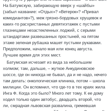
На Батумскую, забирающую вверх у «шайбы»
(забыл название: «Отдых»? «Ветерок»? «Привал
комедиантов»?), меж грязно-бордовых хрущевок и
каких-то расхристанных девятиэтажек с пустыми
глазницами незастекленных лоджий, с серыми
штандартами развешанных простыней, на пятом
этаже зеленая рубашка машет пустыми рукавами.
Предположим, начало мая или конец августа.
Лучшее время для этих мест.
Батумская исчезает из вида за небольшим
холмом; там, дальше, – жуткое Анкудиновское
шоссе, где он никогда не бывал, да и не надо, нечего
там делать: онкологическая клиника, потом – школа
милиции. Он вспомнил, что где-то в тех краях жила
Инга Ф. Когда это было? Много лет тому. К ее дому
ходил только один автобус, двадцать второй, что
ли, смрадная львовская развалина, гремевшая