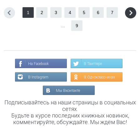
1
2
3
4
5
6
7
...
9
На Facebook
В Твиттере
В Instagram
В Одноклассниках
Мы Вконтакте
Подписывайтесь на наши страницы в социальных
сетях.
Будьте в курсе последних книжных новинок,
комментируйте, обсуждайте. Мы ждём Вас!