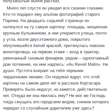
полузабытый нынче рассказ.
Много лет спустя он увидел все своими глазами.
Кто-то подарил ему альбом фотографий старого
Парижа. На двадцать седьмой странице он
наткнулся на ту самую картину: площадь, мощенная
крупным булыжником, в нее упирается улица, почти
у угла, возле двухэтажного дома, покрытого
облупившейся белой краской, приткнулась повозка
виноторговца, на первом этаже – вход в трактир,
увенчанный газовым фонарем, рядом – одноэтажный
дом потемнее, на нем надпись: «Au Reveil Matin». Ни
души. Пустота взирает на тебя черными
чердачными окнами. Он подумал вдруг, что этой
картины на самом деле нет в рассказе Кортасара.
Проверять было недосуг, но кажется, действительно
нет. Откуда же она явилась ему? Не мог же Господь
тогда смущать его городским видом, снимок которого
передал со случайным дарителем уже здесь?