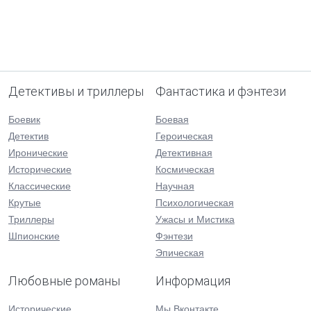
Детективы и триллеры
Фантастика и фэнтези
Боевик
Боевая
Детектив
Героическая
Иронические
Детективная
Исторические
Космическая
Классические
Научная
Крутые
Психологическая
Триллеры
Ужасы и Мистика
Шпионские
Фэнтези
Эпическая
Любовные романы
Информация
Исторические
Мы Вконтакте