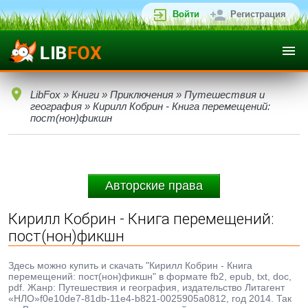
Войти
Регистрация
LibFox
»
Книги
»
Приключения
»
Путешествия и
география
» Кирилл Кобрин - Книга перемещений:
пост(нон)фикшн
Авторские права
Кирилл Кобрин - Книга перемещений:
пост(нон)фикшн
Здесь можно купить и скачать "Кирилл Кобрин - Книга
перемещений: пост(нон)фикшн" в формате fb2, epub, txt, doc,
pdf. Жанр: Путешествия и география, издательство Литагент
«НЛО»f0e10de7-81db-11e4-b821-0025905a0812, год 2014. Так