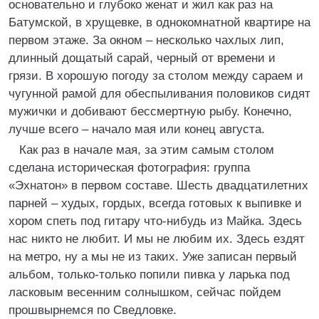
основательно и глубоко женат и жил как раз на
Батумской, в хрущевке, в однокомнатной квартире на
первом этаже. За окном – несколько чахлых лип,
длинный дощатый сарай, черный от времени и
грязи. В хорошую погоду за столом между сараем и
чугунной рамой для обеспыливания половиков сидят
мужички и добивают бессмертную рыбу. Конечно,
лучше всего – начало мая или конец августа.
Как раз в начале мая, за этим самым столом
сделана историческая фотография: группа
«Эхнатон» в первом составе. Шесть двадцатилетних
парней – худых, гордых, всегда готовых к выпивке и
хором спеть под гитару что-нибудь из Майка. Здесь
нас никто не любит. И мы не любим их. Здесь ездят
на метро, ну а мы не из таких. Уже записан первый
альбом, только-только попили пивка у ларька под
ласковым весенним солнышком, сейчас пойдем
прошвырнемся по Сведловке.