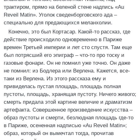
трактиром, прямо на беленой стене надпись «Au
Reveil Matin». Уголок сведенборговского ада –
специально для предающихся меланхолии.
Конечно, это был Кортасар. Какой-то рассказ, где
действие происходило одновременно в Париже
времен Третьей империи и лет сто спустя. Там еще
был потрясший его эпиграф – что-то про тоску и
газовые фонари. Он не помнил уже точно. Он даже
не помнил: из Бодлера или Верлена. Кажется, все-
таки из Верлена. Из этого рассказа ему и
привиделась пустая площадь, площадь полная
пустоты, площадь, хранящая пустоту. Ничего живого;
смерть придала этой картине величие и драматизм
артефакта. Совершенное произведение искусства –
образ пустоты и смерти, безлюдная площадь где-то
в Париже, осененная надписью «Au Reveil Matin»;
образ, который он вымечтал тогда, прочитав