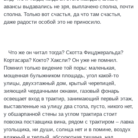
авансы выдавались не зря, выплачено сполна, почти
сполна. Только вот счастья, да что там счастья,
даже радости особой это не приносило.
Что же он читал тогда? Скотта Фицджеральда?
Кортасара? Кокто? Хаксли? Он уже не помнил.
Помнил только видение той поры: маленькая,
мощенная булыжником площадь, угол какой-то
улицы, двухэтажный дом, крытый черепицей,
зияющий чердачными окнами, газовый фонарь
освещает вход в трактир, занимающий первый этаж,
выставленные на улицу два стола, пусто, никого нет,
у обшарпанной стены за углом трактира стоит
повозка поставщика вина, рядом с трактиром – лавка
угольщика, ни души, солнца нет и в помине, воздух
влажный и теплый, абсолютная тишина, над