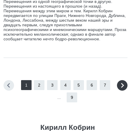
Перемещения из одной географической точки в другую.
Перемещения из настоящего в прошлое (и назад).
Перемещения между этим миром и тем. Кирилл Кобрин
передвигается по улицам Праги, Нижнего Новгорода, Дублина,
Лондона, Лиссабона, между шестым веком нашей эры и
двадцать первым, следуя прихотливыми
психогеографическими и мнемоническими маршрутами. Проза
исключительно меланхолическая; однако в финале автор
сообщает читателю нечто бодро-революционное.
1
2
3
4
5
6
7
...
9
Кирилл Кобрин