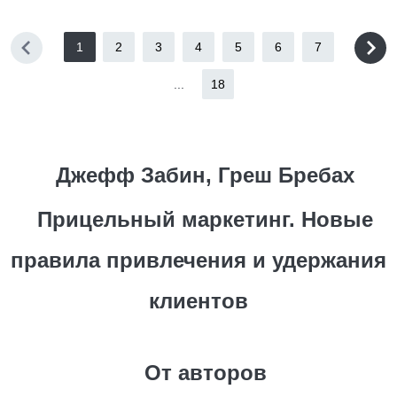
1
2
3
4
5
6
7
...
18
Джефф Забин, Греш Бребах
Прицельный маркетинг. Новые
правила привлечения и удержания
клиентов
От авторов