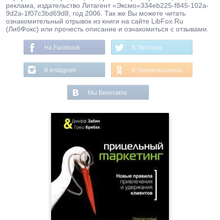
реклама, издательство Литагент «Эксмо»334eb225-f845-102a-
9d2a-1f07c3bd69d8, год 2006. Так же Вы можете читать
ознакомительный отрывок из книги на сайте LibFox.Ru
(ЛибФокс) или прочесть описание и ознакомиться с отзывами.
На Facebook
В Твиттере
В Instagram
В Одноклассниках
Мы Вконтакте