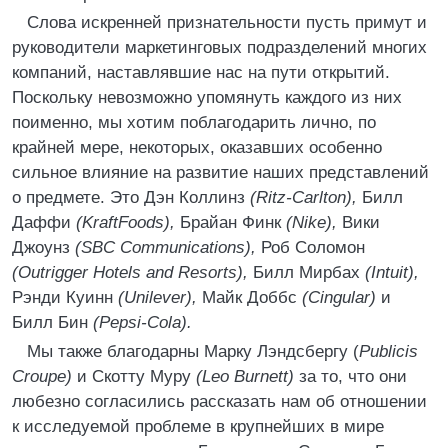
Слова искренней признательности пусть примут и
руководители маркетинговых подразделений многих
компаний, наставлявшие нас на пути открытий.
Поскольку невозможно упомянуть каждого из них
поименно, мы хотим поблагодарить лично, по
крайней мере, некоторых, оказавших особенно
сильное влияние на развитие наших представлений
о предмете. Это Дэн Коллинз
(Ritz-Carlton),
Билл
Даффи
(KraftFoods),
Брайан Финк
(Nike),
Вики
Джоунз
(SBC Communications),
Роб Соломон
(Outrigger Hotels and Resorts),
Билл Мирбах
(Intuit),
Рэнди Куинн
(Unilever),
Майк Доббс
(Cingular)
и
Билл Бин
(Pepsi-Cola).
Мы также благодарны Марку Лэндсбергу (
Publicis
Croupe)
и Скотту Муру
(Leo Burnett)
за то, что они
любезно согласились рассказать нам об отношении
к исследуемой проблеме в крупнейших в мире