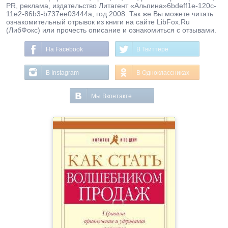
PR, реклама, издательство Литагент «Альпина»6bdeff1e-120c-
11e2-86b3-b737ee03444a, год 2008. Так же Вы можете читать
ознакомительный отрывок из книги на сайте LibFox.Ru
(ЛибФокс) или прочесть описание и ознакомиться с отзывами.
На Facebook
В Твиттере
В Instagram
В Одноклассниках
Мы Вконтакте