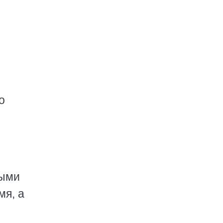
о
ными
мя, а