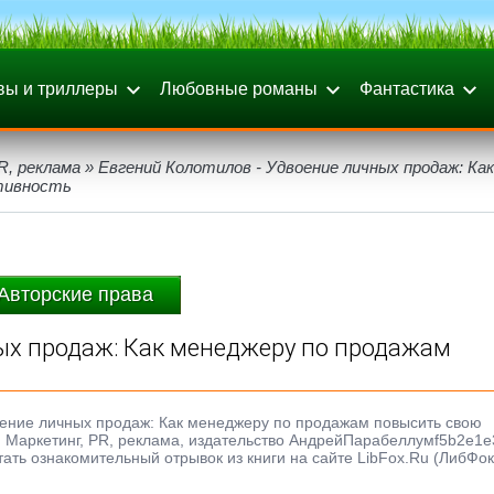
вы и триллеры
Любовные романы
Фантастика
R, реклама
» Евгений Колотилов - Удвоение личных продаж: Как
тивность
Авторские права
ых продаж: Как менеджеру по продажам
воение личных продаж: Как менеджеру по продажам повысить свою
нр: Маркетинг, PR, реклама, издательство АндрейПарабеллумf5b2e1e
тать ознакомительный отрывок из книги на сайте LibFox.Ru (ЛибФок