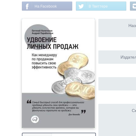
На Facebook
В Твиттере
Наз
Издател
Ск