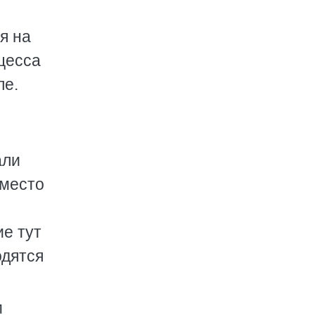
я на
цесса
ле.
али
вместо
ие тут
одятся
м