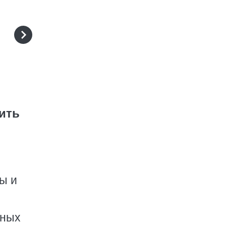
ить
ы и
нных