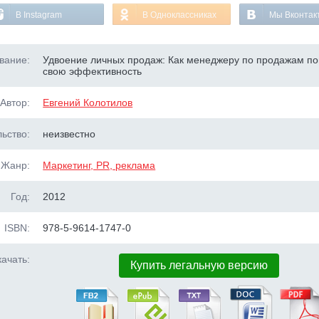
В Instagram
В Одноклассниках
Мы Вконтак
вание:
Удвоение личных продаж: Как менеджеру по продажам по
свою эффективность
Автор:
Евгений Колотилов
ьство:
неизвестно
Жанр:
Маркетинг, PR, реклама
Год:
2012
ISBN:
978-5-9614-1747-0
ачать:
Купить легальную версию