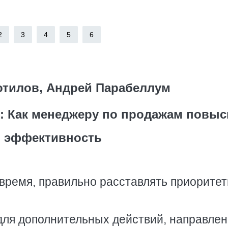
2
3
4
5
6
отилов, Андрей Парабеллум
: Как менеджеру по продажам повыс
 эффективность
 время, правильно расставлять приоритет
для дополнительных действий, направле