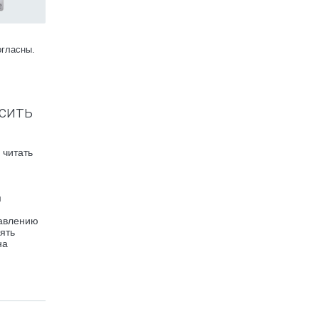
огласны.
сить
 читать
м
равлению
ять
на