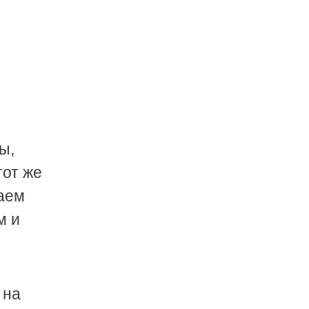
ы,
тот же
аем
м и
 на