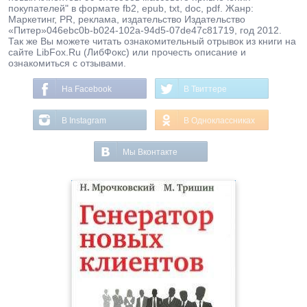
покупателей" в формате fb2, epub, txt, doc, pdf. Жанр:
Маркетинг, PR, реклама, издательство Издательство
«Питер»046ebc0b-b024-102a-94d5-07de47c81719, год 2012.
Так же Вы можете читать ознакомительный отрывок из книги на
сайте LibFox.Ru (ЛибФокс) или прочесть описание и
ознакомиться с отзывами.
На Facebook
В Твиттере
В Instagram
В Одноклассниках
Мы Вконтакте