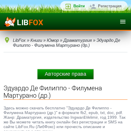
Войти
Регистрация
LibFox
»
Книги
»
Юмор
»
Драматургия
» Эдуардо Де
Филиппо - Филумена Мартурано (др.)
Авторские права
Эдуардо Де Филиппо - Филумена
Мартурано (др.)
Здесь можно скачать бесплатно "Эдуардо Де Филиппо -
Филумена Мартурано (др.)" в формате fb2, epub, txt, doc, pdf.
Жанр: Драматургия, издательство Ingwar&Velimir, год 1999. Так
же Вы можете читать книгу онлайн без регистрации и SMS на
сайте LibFox.Ru (ЛибФокс) или прочесть описание и