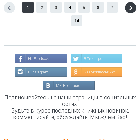
1
2
3
4
5
6
7
...
14
На Facebook
В Твиттере
В Instagram
В Одноклассниках
Мы Вконтакте
Подписывайтесь на наши страницы в социальных
сетях.
Будьте в курсе последних книжных новинок,
комментируйте, обсуждайте. Мы ждём Вас!