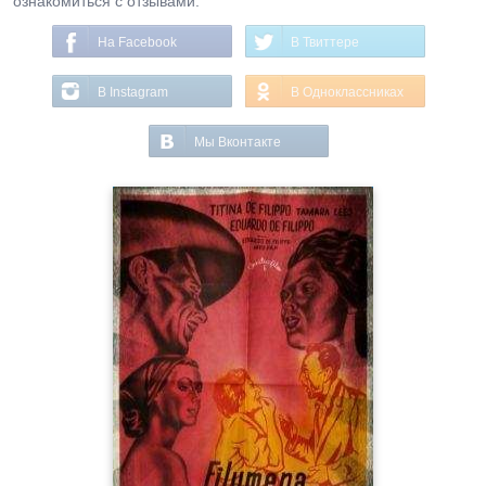
ознакомиться с отзывами.
На Facebook
В Твиттере
В Instagram
В Одноклассниках
Мы Вконтакте