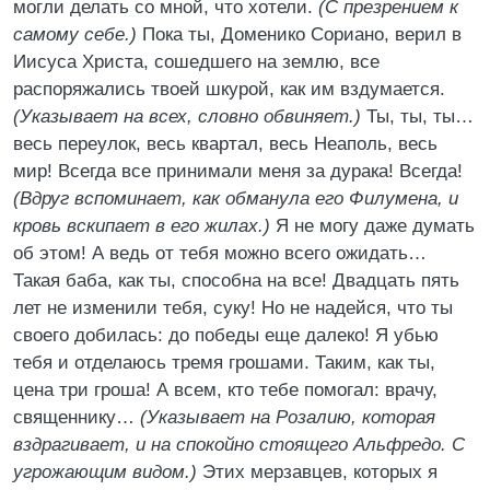
могли делать со мной, что хотели.
(С презрением к
самому себе.)
Пока ты, Доменико Сориано, верил в
Иисуса Христа, сошедшего на землю, все
распоряжались твоей шкурой, как им вздумается.
(Указывает на всех, словно обвиняет.)
Ты, ты, ты…
весь переулок, весь квартал, весь Неаполь, весь
мир! Всегда все принимали меня за дурака! Всегда!
(Вдруг вспоминает, как обманула его Филумена, и
кровь вскипает в его жилах.)
Я не могу даже думать
об этом! А ведь от тебя можно всего ожидать…
Такая баба, как ты, способна на все! Двадцать пять
лет не изменили тебя, суку! Но не надейся, что ты
своего добилась: до победы еще далеко! Я убью
тебя и отделаюсь тремя грошами. Таким, как ты,
цена три гроша! А всем, кто тебе помогал: врачу,
священнику…
(Указывает на Розалию, которая
вздрагивает, и на спокойно стоящего Альфредо. С
угрожающим видом.)
Этих мерзавцев, которых я