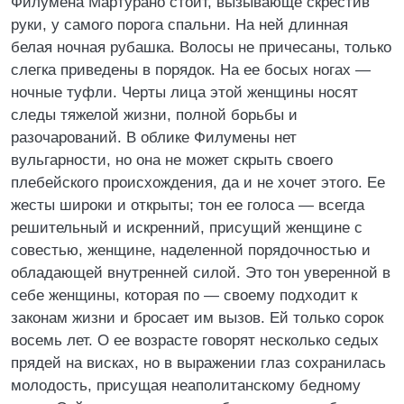
Филумена Мартурано стоит, вызывающе скрестив
руки, у самого порога спальни. На ней длинная
белая ночная рубашка. Волосы не причесаны, только
слегка приведены в порядок. На ее босых ногах —
ночные туфли. Черты лица этой женщины носят
следы тяжелой жизни, полной борьбы и
разочарований. В облике Филумены нет
вульгарности, но она не может скрыть своего
плебейского происхождения, да и не хочет этого. Ее
жесты широки и открыты; тон ее голоса — всегда
решительный и искренний, присущий женщине с
совестью, женщине, наделенной порядочностью и
обладающей внутренней силой. Это тон уверенной в
себе женщины, которая по — своему подходит к
законам жизни и бросает им вызов. Ей только сорок
восемь лет. О ее возрасте говорят несколько седых
прядей на висках, но в выражении глаз сохранилась
молодость, присущая неаполитанскому бедному