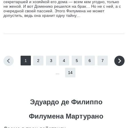
секретаршей и хозяйкой его дома — всем кем угодно, только
не женой. И вот Доменико решился на брак… Но не с ней, а с
очередной своей пассией. Этого Филумена не может
допустить, ведь она хранит одну тайну…
1
2
3
4
5
6
7
...
14
Эдуардо де Филиппо
Филумена Мартурано