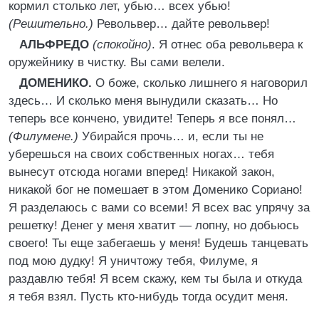
кормил столько лет, убью… всех убью!
(Решительно.)
Револьвер… дайте револьвер!
АЛЬФРЕДО
(спокойно)
. Я отнес оба револьвера к
оружейнику в чистку. Вы сами велели.
ДОМЕНИКО.
О боже, сколько лишнего я наговорил
здесь… И сколько меня вынудили сказать… Но
теперь все кончено, увидите! Теперь я все понял…
(Филумене.)
Убирайся прочь… и, если ты не
уберешься на своих собственных ногах… тебя
вынесут отсюда ногами вперед! Никакой закон,
никакой бог не помешает в этом Доменико Сориано!
Я разделаюсь с вами со всеми! Я всех вас упрячу за
решетку! Денег у меня хватит — лопну, но добьюсь
своего! Ты еще забегаешь у меня! Будешь танцевать
под мою дудку! Я уничтожу тебя, Филуме, я
раздавлю тебя! Я всем скажу, кем ты была и откуда
я тебя взял. Пусть кто-нибудь тогда осудит меня.