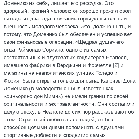
Доменико из себя, лишает его рассудка. Это
здоровый, крепкий человек; он хорошо прожил свои
пятьдесят два года, сохранив горячую пылкость и
внешность молодого человека. Это, должно быть, и
потому, что Доменико был обеспечен и успешно вел
свои финансовые операции. «Щедрая душа» его
отца Раймондо Сориано, одного из самых
состоятельных и плутоватых кондитеров Неаполя,
имевшего фабрики в Верджини и Форчелле [2] и
магазины на неаполитанских улицах Толедо и
Фория, была открыта только для сына. Капризы Дона
Доменико (в молодости он был известен как
«синьорино дон Мими») не имели границ по своей
оригинальности и экстравагантности. Они составили
целую эпоху; в Неаполе до сих пор рассказывают об
этом. Страстный любитель лошадей, он был
способен целыми днями вспоминать с друзьями
спортивные доблести и «подвиги» самых