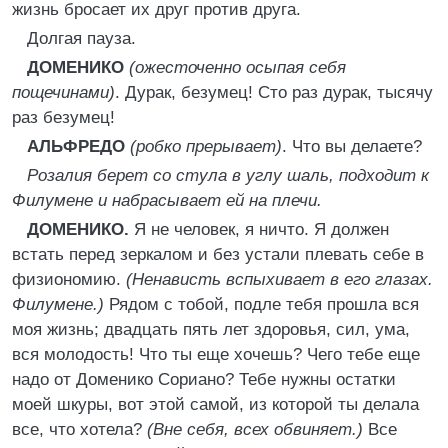
жизнь бросает их друг против друга.
Долгая пауза.
ДОМЕНИКО
(ожесточенно осыпая себя
пощечинами)
. Дурак, безумец! Сто раз дурак, тысячу
раз безумец!
АЛЬФРЕДО
(робко прерывает)
. Что вы делаете?
Розалия берет со стула в углу шаль, подходит к
Филумене и набрасывает ей на плечи.
ДОМЕНИКО.
Я не человек, я ничто. Я должен
встать перед зеркалом и без устали плевать себе в
физиономию.
(Ненависть вспыхивает в его глазах.
Филумене.)
Рядом с тобой, подле тебя прошла вся
моя жизнь; двадцать пять лет здоровья, сил, ума,
вся молодость! Что ты еще хочешь? Чего тебе еще
надо от Доменико Сориано? Тебе нужны остатки
моей шкуры, вот этой самой, из которой ты делала
все, что хотела?
(Вне себя, всех обвиняет.)
Все