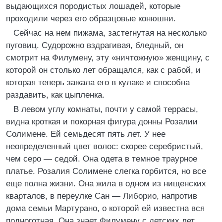
выдающихся породистых лошадей, которые
проходили через его образцовые конюшни.
Сейчас на нем пижама, застегнутая на несколько
пуговиц. Судорожно вздрагивая, бледный, он
смотрит на Филумену, эту «ничтожную» женщину, с
которой он столько лет обращался, как с рабой, и
которая теперь зажала его в кулаке и способна
раздавить, как цыпленка.
В левом углу комнаты, почти у самой террасы,
видна кроткая и покорная фигура донны Розалии
Солимене. Ей семьдесят пять лет. У нее
неопределенный цвет волос: скорее серебристый,
чем серо — седой. Она одета в темное траурное
платье. Розалия Солимене слегка горбится, но все
еще полна жизни. Она жила в одном из нищенских
кварталов, в переулке Сан — Либорио, напротив
дома семьи Мартурано, о которой ей известна вся
подноготная. Она знает Филумену с детских лет.