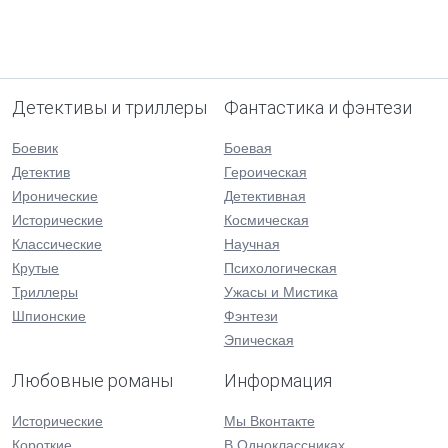
Детективы и триллеры
Фантастика и фэнтези
Боевик
Боевая
Детектив
Героическая
Иронические
Детективная
Исторические
Космическая
Классические
Научная
Крутые
Психологическая
Триллеры
Ужасы и Мистика
Шпионские
Фэнтези
Эпическая
Любовные романы
Информация
Исторические
Мы Вконтакте
Короткие
В Одноклассниках