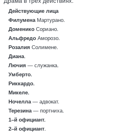
Драма в трех действиях.
Действующие лица
Филумена
Мартурано.
Доменико
Сориано.
Альфредо
Аморозо.
Розалия
Солимене.
Диана
.
Лючия
— служанка.
Умберто.
Риккардо.
Микеле.
Ночелла
— адвокат.
Терезина
— портниха.
1–й официант.
2–й официант
.