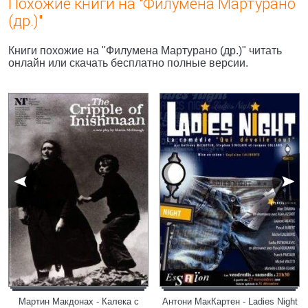
Похожие книги на "Филумена Мартурано
(др.)"
Книги похожие на "Филумена Мартурано (др.)" читать
онлайн или скачать бесплатно полные версии.
Мартин Макдонах - Калека с
Антони МакКартен - Ladies Night