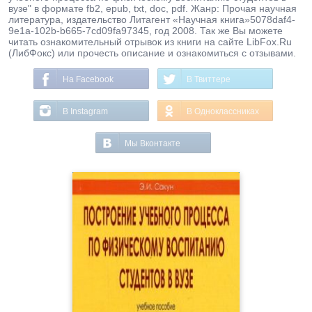
вузе" в формате fb2, epub, txt, doc, pdf. Жанр: Прочая научная
литература, издательство Литагент «Научная книга»5078daf4-
9e1a-102b-b665-7cd09fa97345, год 2008. Так же Вы можете
читать ознакомительный отрывок из книги на сайте LibFox.Ru
(ЛибФокс) или прочесть описание и ознакомиться с отзывами.
На Facebook
В Твиттере
В Instagram
В Одноклассниках
Мы Вконтакте