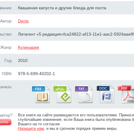
вание:
Квашеная капуста и другие блюда для поста
Автор:
Denis
ьство:
Литагент «5 редакция»fca24822-af13-11e1-aac2-5924aae9
Жанр:
Кулинария
Год:
2010
ISBN:
978-5-699-40202-1
ачать:
автор?
Все книги на сайте размещаются его пользователями. Принос
глубочайшие извинения, если Ваша книга была опубликована б
алоба
Вашего на то согласия.
Напишите нам
, и мы в срочном порядке примем меры.