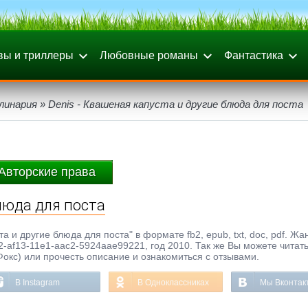
вы и триллеры
Любовные романы
Фантастика
линария
» Denis - Квашеная капуста и другие блюда для поста
Авторские права
блюда для поста
 и другие блюда для поста" в формате fb2, epub, txt, doc, pdf. Жа
-af13-11e1-aac2-5924aae99221, год 2010. Так же Вы можете читать
Фокс) или прочесть описание и ознакомиться с отзывами.
В Instagram
В Одноклассниках
Мы Вконтак