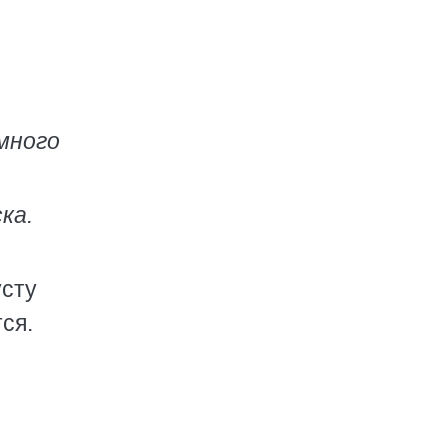
емного
ка.
усту
ся.