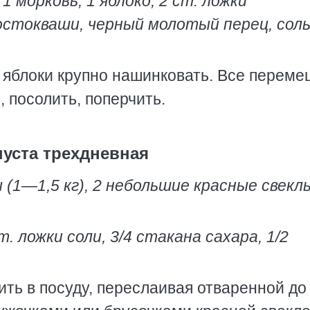
 морковь, 1 яблоко, 2 ст. ложки
остокваши, черный молотый перец, соль
и яблоки крупно нашинковать. Все переме
 посолить, поперчить.
пуста трехдневная
 (1—1,5 кг), 2 небольшие красные свеклы
т. ложки соли, 3/4 стакана сахара, 1/2
ить в посуду, переслаивая отваренной до