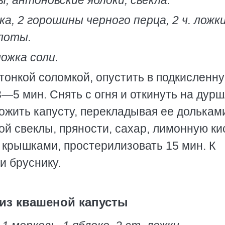
, антоновские яблоки, свекла.
ка, 2 горошины черного перца, 2 ч. ложк
слоты.
ложка соли.
тонкой соломкой, опустить в подкисленн
—5 мин. Снять с огня и откинуть на дурш
ожить капусту, перекладывая ее долькам
той свеклы, пряности, сахар, лимонную ки
 крышками, простерилизовать 15 мин. К
и бруснику.
 из квашеной капусты