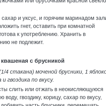
ужочками или брусочками красной свекло
, сахар и уксус, и горячим маринадом зал
оложить гнет, оставить при комнатной
готова к употреблению. Хранить в
нию не подлежит.
 квашеная с брусникой
(1/4 стакана) моченой брусники, 1 яблок
 и гвоздика по вкусу.
сты слить или отжать в неокисляющуюся
 воду, гвоздику, корицу, сахар по вкусу,
у добавить часть брусники, перемешать,