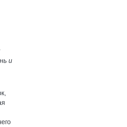
к
нь и
к,
ая
чего