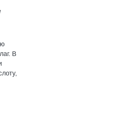
и
ую
лаг. В
и
слоту,