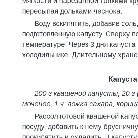
мягкости и нарезанной тонкими кр
пересыпая дольками чеснока.
Воду вскипятить, добавив соль
подготовленную капусту. Сверху п
температуре. Через 3 дня капуста 
холодильнике. Длительному хране
Капуста
200 г квашеной капусты, 20 г 
моченое, 1 ч. ложка сахара, корица
Рассол готовой квашеной капу
посуду, добавить к нему брусничную
прокипятить и охладить. В капуст