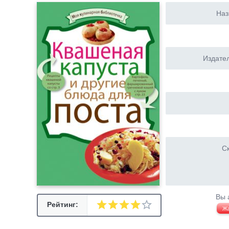
Наз
Издател
Ск
Вы 
Рейтинг:
Ж