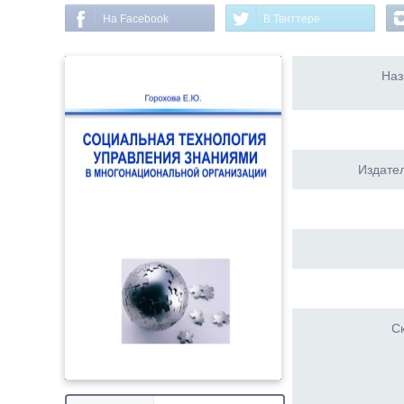
На Facebook
В Твиттере
Наз
Издател
Ск