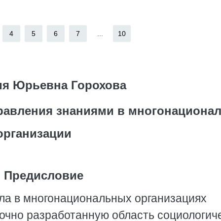
4
5
6
7
...
10
ия Юрьевна Горохова
равления знаниями в многонациона
организации
Предисловие
ла в многонациональных организациях
точно разработанную область социологич