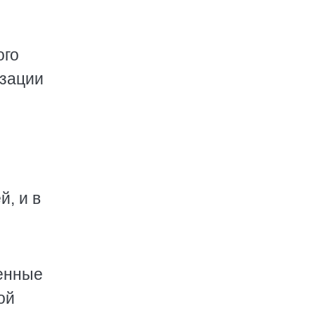
ого
изации
, и в
ленные
ой