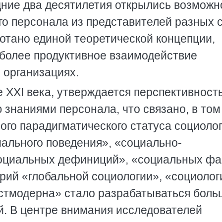
дние два десятилетия открылись возможн
 персонала из представителей разных с
ботано единой теоретической концепции,
олее продуктивное взаимодействие
 организациях.
е ХХI века, утверждается перспективност
 знаниями персонала, что связано, в том
ого парадигматического статуса социоло
иального поведения», «социально-
социальных дефиниций», «социальных фа
рий «глобальной социологии», «социолог
стмодерна» стало разрабатываться боль
й. В центре внимания исследователей