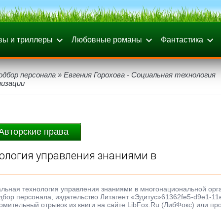
вы и триллеры
Любовные романы
Фантастика
одбор персонала
» Евгения Горохова - Социальная технология
низации
Авторские права
нология управления знаниями в
иальная технология управления знаниями в многонациональной орг
 подбор персонала, издательство Литагент «Эдитус»61362fe5-d9e1-11
омительный отрывок из книги на сайте LibFox.Ru (ЛибФокс) или пр