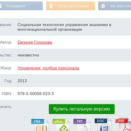
В Instagram
В Одноклассниках
Мы Вконтак
вание:
Социальная технология управления знаниями в
многонациональной организации
Автор:
Евгения Горохова
ьство:
неизвестно
Жанр:
Управление, подбор персонала
Год:
2013
ISBN:
978-5-00058-023-3
ачать:
Купить легальную версию