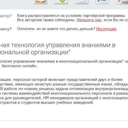
автор?
Книга распространяется на условиях партнёрской программы.
Все авторские права соблюдены.
Напишите нам
, если Вы не с
книгу?
Оплатили, но не знаете что делать дальше?
Инструкция
.
ная технология управления знаниями в
ональной организации"
ология управления знаниями в многонациональной организации" ч
бесплатно онлайн.
ации, персонал которой включает представителей двух и более
арствам, имеющих зачастую разные государственные языки, облад
В работе по-новому решены задачи оптимизации внутриорганиза
 системы взаимодействий многонационального персонала в рамка
на для руководителей, HR менеджеров организаций с многонацио
странтов и студентов высших учебных заведений.