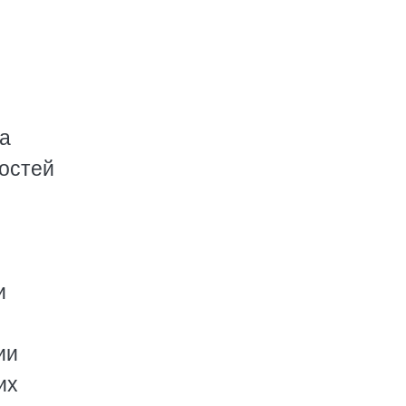
ла
остей
ы
и
ии
их