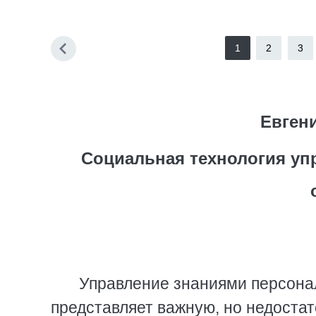
1
2
3
Евген
Социальная технология уп
Управление знаниями персона
представляет важную, но недоста