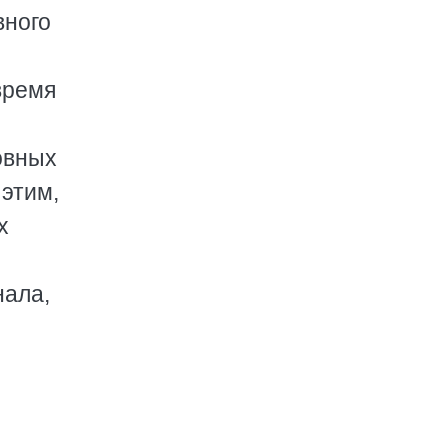
вного
время
овных
этим,
х
нала,