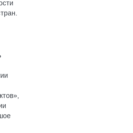
ости
тран.
ь
гии
ктов»,
ии
шое