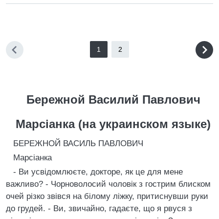
1
2
Бережной Василий Павлович
Марсiанка (на украинском языке)
БЕРЕЖНОЙ ВАСИЛЬ ПАВЛОВИЧ
Марсiанка
- Ви усвiдомлюєте, докторе, як це для мене
важливо? - Чорноволосий чоловiк з гострим блиском
очей рiзко звiвся на бiлому лiжку, притиснувши руки
до грудей. - Ви, звичайно, гадаєте, що я рвуся з