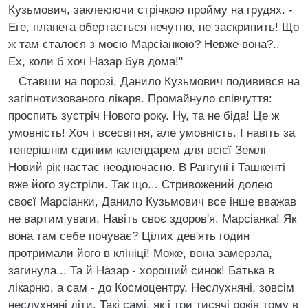
Кузьмович, заклеюючи стрiчкою пройму на грудях. -
Еге, планета обертається нечутно, не заскрипить! Що
ж там сталося з моєю Марсiанкою? Невже вона?..
Ех, коли б хоч Назар був дома!"
Ставши на порозi, Данило Кузьмович подивився на
загiпнотизованого лiкаря. Промайнуло спiвчуття:
проспить зустрiч Нового року. Ну, та не бiда! Це ж
умовнiсть! Хоч i всесвiтня, але умовнiсть. I навiть за
теперiшнiм єдиним календарем для всiєї Землi
Новий рiк настає неодночасно. В Рангунi i Ташкентi
вже його зустрiли. Так що... Стривожений долею
своєї Марсiанки, Данило Кузьмович все iнше вважав
не вартим уваги. Навiть своє здоров'я. Марсiанка! Як
вона там себе почуває? Цiлих дев'ять годин
протримали його в клiнiцi! Може, вона замерзла,
загинула... Та й Назар - хороший синок! Батька в
лiкарню, а сам - до Космоцентру. Неслухнянi, зовсiм
неслухнянi дiти. Такi самi, як i три тисячi рокiв тому в