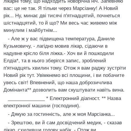
лiкарнi тому, що надходить новорiчна нiч. Запевняю
вас: це не так. Я тiльки через Марсiанку! А Новий
рiк... Ну, минає двi тисячi п'ятнадцятий, почнеться
шiстнадцятий, то й що? Ми весь час живемо мiж
минулим i майбутнiм...
- Але ж у вас пiдвищена температура, Даниле
Кузьмовичу, - лагiдно мовив лiкар, сiдаючи в
надувне крiсло бiля лiжка.- Хоч ви й пошкодили
Елдiа*, та в нього зберiгся запис, зроблений
п'ятнадцять хвилин тому. Отож я вам раджу зустрiти
Новий рiк тут. Увiмкнемо всi площини, i ви побачите
увесь свiт! Впевнений, що наша доброзичлива
Домiнанта** дозволить вам скуштувати навiть вина.
______________ * Електронний дiагност. ** Назва
електронної машини (господиня).
- Дякую за гостиннiсть, але ж моя Марсiанка...
- Зрештою, ви й сам досвiдчений медик, - сказав
лiкар, схиливши голову набiк. - Отож ви...