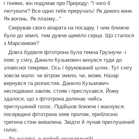
i тiнями, вiн подумав про Природу: "I чого б
лютувати? Все одно тебе приручать! Як дикого коня.
Як вогонь. Як плазму..."
Скерував свого апарата на посадку. I чим ближче
було до землi, тим дужче щемiло серце. Що сталося
з Марсiанкою?
Довга будiвля фiтотрона була темна Грузнучи -i
пояс у снiгу, Данило Кузьмович кинувся туди до
зловiсної темряви. Ось i брукований шлях. Тут снiгу
зовсiм мало: чи вiтром змело, чи, може, Назар
вернувся та розчистив. Данило Кузьмович
несподiвано закляк, стояв i прислухався. Йому
здалося, що з фiтотрона долинає чийсь
приглушений голос. Пiдiйшов ближче i жахнувся:
посерединi фiтотрона зяяв пролом, приблизно
третина стiни вивалена. Звiдти й лунав приглушений
голос.
До зустрiчi, о любий ненаглядний!