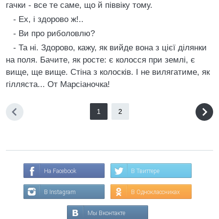
гачки - все те саме, що й пiввiку тому.
- Ех, i здорово ж!..
- Ви про риболовлю?
- Та нi. Здорово, кажу, як вийде вона з цiєї дiлянки
на поля. Бачите, як росте: є колосся при землi, є
вище, ще вище. Стiна з колоскiв. I не вилягатиме, як
гiлляста... От Марсiаночка!
1
2
На Facebook
В Твиттере
В Instagram
В Одноклассниках
Мы Вконтакте