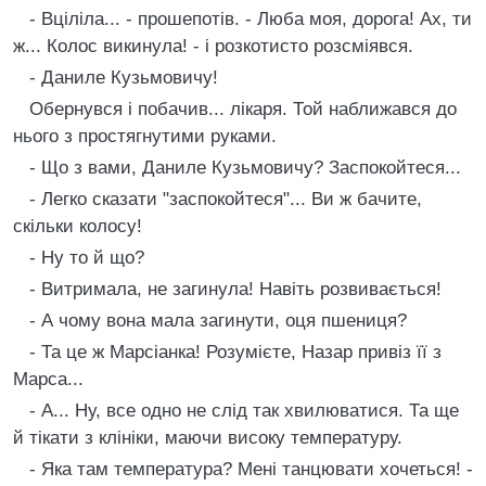
- Вцiлiла... - прошепотiв. - Люба моя, дорога! Ах, ти
ж... Колос викинула! - i розкотисто розсмiявся.
- Даниле Кузьмовичу!
Обернувся i побачив... лiкаря. Той наближався до
нього з простягнутими руками.
- Що з вами, Даниле Кузьмовичу? Заспокойтеся...
- Легко сказати "заспокойтеся"... Ви ж бачите,
скiльки колосу!
- Ну то й що?
- Витримала, не загинула! Навiть розвивається!
- А чому вона мала загинути, оця пшениця?
- Та це ж Марсiанка! Розумiєте, Назар привiз її з
Марса...
- А... Ну, все одно не слiд так хвилюватися. Та ще
й тiкати з клiнiки, маючи високу температуру.
- Яка там температура? Менi танцювати хочеться! -