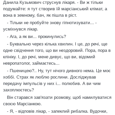
Данила Кузьмович струснув лiкаря. - Ви ж тiльки
подумайте: я тут створив їй марсiанський клiмат, а
вона в земному, бач, як пiшла в рiст.
- Тiльки не пробуйте знову гiпнотизувати... -
усмiхнувся лiкар.
- Ага, а як ви... прокинулись?
- Буквально через кiлька хвилин. I це, до речi, ще
одне свiдчення того, що ви нездоровий. Пора, пора в
клiнiку. I, до речi, мене дивує, що ви, вiдомий
невропатолог, займаєтесь...
- Пшеницею?.. Ну, тут нiчого дивного нема. Це моє
хоббi. Страх як люблю рослини. Дослiджував
передачу iмпульсiв у них i... полюбив. А ви чим
захоплюєтесь?
Вiн старався зав'язати розмову, щоб намилуватися
своєю Марсiанкою.
- Я, - вiдповiв лiкар, - запеклий рибалка. Вудочки,