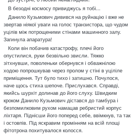
В безоднi космосу привиджусь я тобi...
Данило Кузьмович дивився на руйнацiю i вже не
звертав нiякої уваги на голос транзистора, що чудом
уцiлiв мiж потрощеними стiнами машинного залу.
Загинула апаратура!
Коли вiн побачив катастрофу, плечi його
опустилися, руки безвiльно звисли. Тяжко
зiтхнувши, поволеньки обернувся i обважнiлою
ходою попрошкував через пролом у стiнi в уцiлiле
примiщення. Тут було тихо i затишно. Почулося,
наче щось стиха шепоче. Прислухався. Справдi,
якийсь шурхiт долинав до його слуху. Швидким
кроком Данило Кузьмович дiстався до тамбура i
безпомилковим рухом намацав ребристий корпус
лiхтаря. Пiднiсши його поперед себе, ввiмкнув, та так
i остовпiв. Пiд яскравим промiнням на всiй площi
фiтотрона похитувалося колосся.