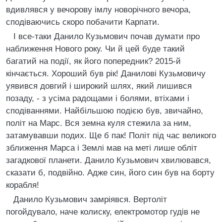
вдивлявся у вечорову iмлу новорiчного вечора,
сподiваючись скоро побачити Карпати.
I все-таки Данило Кузьмович почав думати про
наближення Нового року. Чи й цей буде такий
багатий на подiї, як його попередник? 2015-й
кiнчається. Хороший був рiк! Даниловi Кузьмовичу
уявився довгий i широкий шлях, який лишився
позаду, - з усiма радощами i болями, втiхами i
сподiваннями. Найбiльшою подiєю був, звичайно,
полiт на Марс. Вся земна куля стежила за ним,
затамувавши подих. Ще б пак! Полiт пiд час великого
зближення Марса i Землi мав на метi лише облiт
загадкової планети. Данило Кузьмович хвилювався,
сказати б, подвiйно. Адже син, його син був на борту
корабля!
Данило Кузьмович замрiявся. Вертолiт
погойдувало, наче колиску, електромотор гудiв не