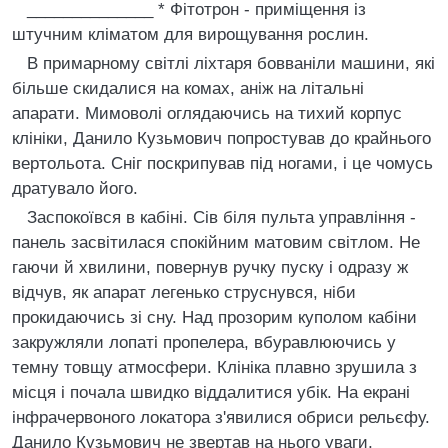
______________ * Фiтотрон - примiщення iз
штучним клiматом для вирощування рослин.
В примарному свiтлi лiхтаря бовванiли машини, якi
бiльше скидалися на комах, анiж на лiтальнi
апарати. Мимоволi оглядаючись на тихий корпус
клiнiки, Данило Кузьмович попростував до крайнього
вертольота. Снiг поскрипував пiд ногами, i це чомусь
дратувало його.
Заспокоївся в кабiнi. Сiв бiля пульта управлiння -
панель засвiтилася спокiйним матовим свiтлом. Не
гаючи й хвилини, повернув ручку пуску i одразу ж
вiдчув, як апарат легенько струснувся, нiби
прокидаючись зi сну. Над прозорим куполом кабiни
закружляли лопатi пропелера, вбуравлюючись у
темну товщу атмосфери. Клiнiка плавно зрушила з
мiсця i почала швидко вiддалитися убiк. На екранi
iнфрачервоного локатора з'явилися обриси рельєфу.
Данило Кузьмович не звертав на нього уваги,