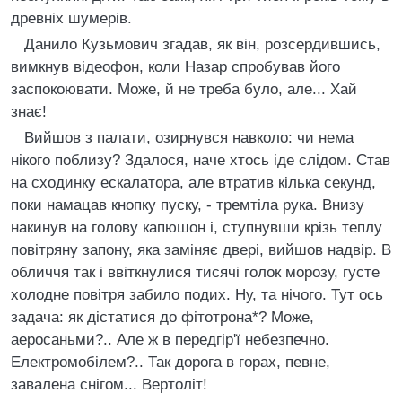
древнiх шумерiв.
Данило Кузьмович згадав, як вiн, розсердившись,
вимкнув вiдеофон, коли Назар спробував його
заспокоювати. Може, й не треба було, але... Хай
знає!
Вийшов з палати, озирнувся навколо: чи нема
нiкого поблизу? Здалося, наче хтось iде слiдом. Став
на сходинку ескалатора, але втратив кiлька секунд,
поки намацав кнопку пуску, - тремтiла рука. Внизу
накинув на голову капюшон i, ступнувши крiзь теплу
повiтряну запону, яка замiняє дверi, вийшов надвiр. В
обличчя так i ввiткнулися тисячi голок морозу, густе
холодне повiтря забило подих. Ну, та нiчого. Тут ось
задача: як дiстатися до фiтотрона*? Може,
аеросаньми?.. Але ж в передгiр'ї небезпечно.
Електромобiлем?.. Так дорога в горах, певне,
завалена снiгом... Вертолiт!