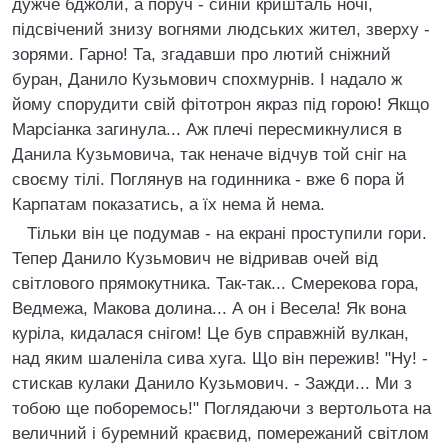
дужче бджоли, а поруч - синiй кришталь ночi,
пiдсвiчений знизу вогнями людських жител, зверху -
зорями. Гарно! Та, згадавши про лютий снiжний
буран, Данило Кузьмович спохмурнiв. I надало ж
йому спорудити свiй фiтотрон якраз пiд горою! Якщо
Марсiанка загинула... Аж плечi пересмикнулися в
Данила Кузьмовича, так неначе вiдчув той снiг на
своєму тiлi. Поглянув на годинника - вже 6 пора й
Карпатам показатись, а їх нема й нема.
Тiльки вiн це подумав - на екранi проступили гори.
Тепер Данило Кузьмович не вiдривав очей вiд
свiтлового прямокутника. Так-так... Смерекова гора,
Ведмежа, Макова долина... А он i Весела! Як вона
курiла, кидалася снiгом! Це був справжнiй вулкан,
над яким шаленiла сива хуга. Що вiн пережив! "Ну! -
стискав кулаки Данило Кузьмович. - Зажди... Ми з
тобою ще поборемось!" Поглядаючи з вертольота на
величний i буремний краєвид, помережаний свiтлом