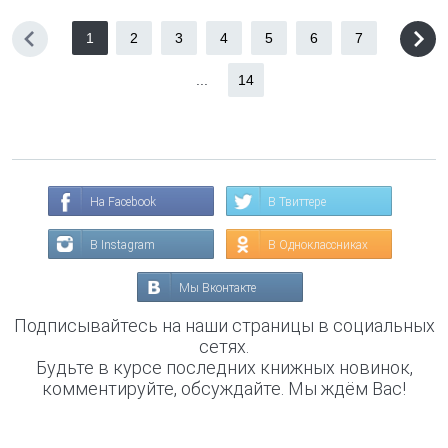
1
2
3
4
5
6
7
...
14
На Facebook
В Твиттере
В Instagram
В Одноклассниках
Мы Вконтакте
Подписывайтесь на наши страницы в социальных
сетях.
Будьте в курсе последних книжных новинок,
комментируйте, обсуждайте. Мы ждём Вас!