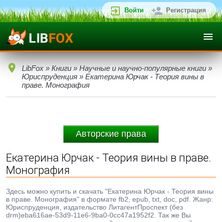
Войти
Регистрация
LibFox
»
Книги
»
Научные и научно-популярные книги
»
Юриспруденция
» Екатерина Юрчак - Теория вины в
праве. Монография
Авторские права
Екатерина Юрчак - Теория вины в праве.
Монография
Здесь можно купить и скачать "Екатерина Юрчак - Теория вины
в праве. Монография" в формате fb2, epub, txt, doc, pdf. Жанр:
Юриспруденция, издательство ЛитагентПроспект (без
drm)eba616ae-53d9-11e6-9ba0-0cc47a1952f2. Так же Вы