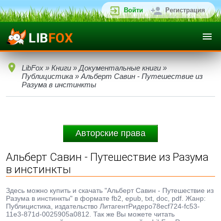
Войти
Регистрация
LibFox
»
Книги
»
Документальные книги
»
Публицистика
» Альберт Савин - Путешествие из
Разума в инстинкты
Авторские права
Альберт Савин - Путешествие из Разума
в инстинкты
Здесь можно купить и скачать "Альберт Савин - Путешествие из
Разума в инстинкты" в формате fb2, epub, txt, doc, pdf. Жанр:
Публицистика, издательство ЛитагентРидеро78ecf724-fc53-
11e3-871d-0025905a0812. Так же Вы можете читать