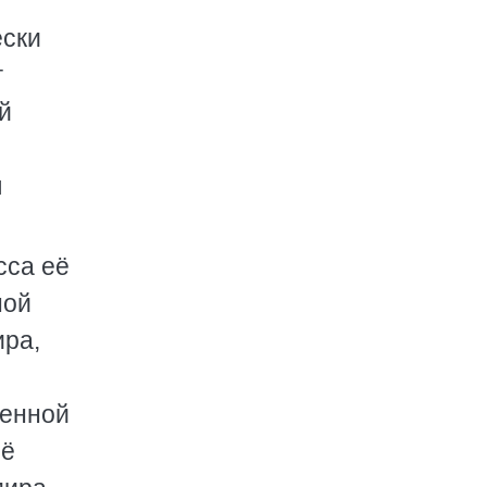
ески
г
й
я
сса её
ной
ира,
венной
сё