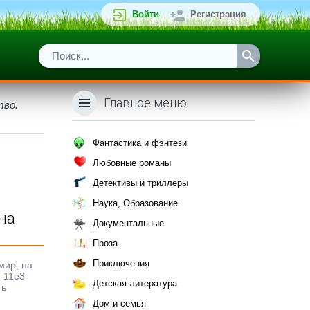
Войти
Регистрация
Главное меню
тво.
Фантастика и фэнтези
Любовные романы
Детективы и триллеры
Наука, Образование
 на
Документальные
Проза
Приключения
мир, на
-11e3-
Детская литература
ть
Дом и семья