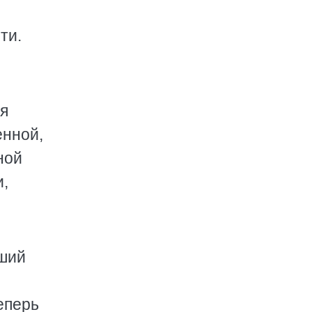
ти.
я
енной,
ной
и,
йший
еперь