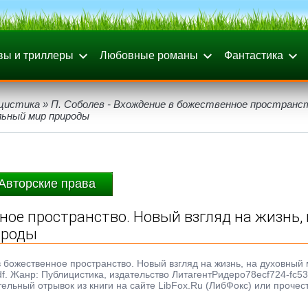
вы и триллеры
Любовные романы
Фантастика
цистика
» П. Соболев - Вхождение в божественное пространс
альный мир природы
Авторские права
ное пространство. Новый взгляд на жизнь,
ироды
в божественное пространство. Новый взгляд на жизнь, на духовный 
pdf. Жанр: Публицистика, издательство ЛитагентРидеро78ecf724-fc53
ельный отрывок из книги на сайте LibFox.Ru (ЛибФокс) или прочес