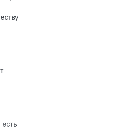
еству
ет
 есть