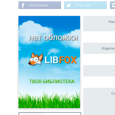
На Facebook
В Твиттере
Наз
Издател
Ск