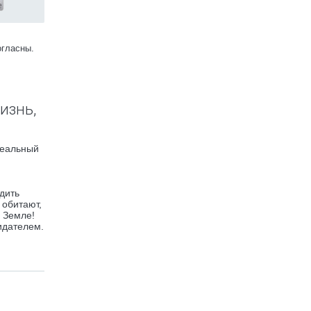
огласны.
изнь,
реальный
дить
 обитают,
 Земле!
идателем.