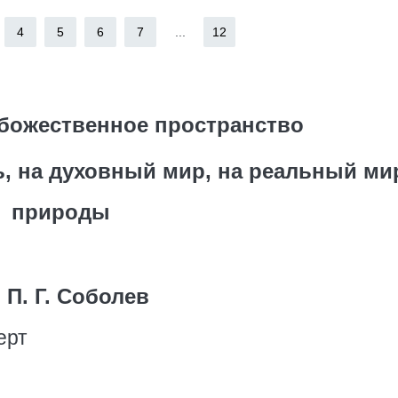
4
5
6
7
...
12
божественное пространство
ь, на духовный мир, на реальный ми
природы
П. Г. Соболев
ерт