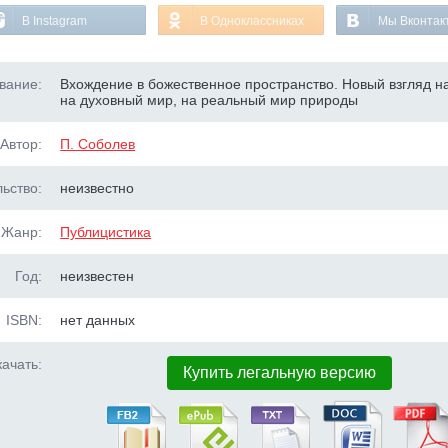
В Instagram
В Одноклассниках
Мы Вконтак
вание:
Вхождение в божественное пространство. Новый взгляд на
на духовный мир, на реальный мир природы
Автор:
П. Соболев
ьство:
неизвестно
Жанр:
Публицистика
Год:
неизвестен
ISBN:
нет данных
ачать:
Купить легальную версию