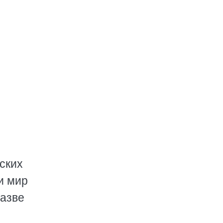
ских
и мир
Разве