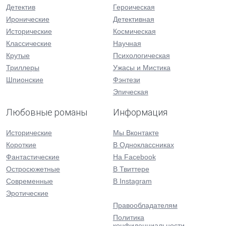
Детектив
Героическая
Иронические
Детективная
Исторические
Космическая
Классические
Научная
Крутые
Психологическая
Триллеры
Ужасы и Мистика
Шпионские
Фэнтези
Эпическая
Любовные романы
Информация
Исторические
Мы Вконтакте
Короткие
В Одноклассниках
Фантастические
На Facebook
Остросюжетные
В Твиттере
Современные
В Instagram
Эротические
Правообладателям
Политика
конфиденциальности