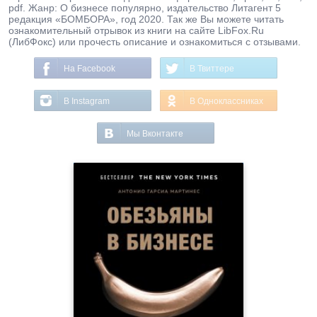
pdf. Жанр: О бизнесе популярно, издательство Литагент 5
редакция «БОМБОРА», год 2020. Так же Вы можете читать
ознакомительный отрывок из книги на сайте LibFox.Ru
(ЛибФокс) или прочесть описание и ознакомиться с отзывами.
На Facebook
В Твиттере
В Instagram
В Одноклассниках
Мы Вконтакте