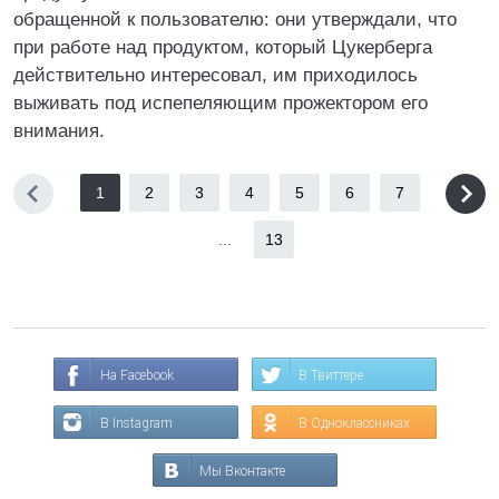
обращенной к пользователю: они утверждали, что
при работе над продуктом, который Цукерберга
действительно интересовал, им приходилось
выживать под испепеляющим прожектором его
внимания.
1
2
3
4
5
6
7
...
13
На Facebook
В Твиттере
В Instagram
В Одноклассниках
Мы Вконтакте