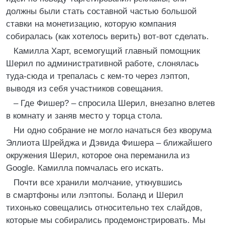
должны были стать составной частью большой
ставки на монетизацию, которую компания
собиралась (как хотелось верить) вот-вот сделать.
Камилла Харт, всемогущий главный помощник
Шерил по административной работе, слонялась
туда-сюда и трепалась с кем-то через лэптоп,
выводя из себя участников совещания.
– Где Фишер? – спросила Шерил, внезапно влетев
в комнату и заняв место у торца стола.
Ни одно собрание не могло начаться без кворума
Эллиота Шрейджа и Дэвида Фишера – ближайшего
окружения Шерил, которое она переманила из
Google. Камилла помчалась его искать.
Почти все хранили молчание, уткнувшись
в смартфоны или лэптопы. Боланд и Шерил
тихонько совещались относительно тех слайдов,
которые мы собирались продемонстрировать. Мы