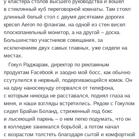
у кластера столов высшего руководства и вошел
в стеклянный куб переговорной комнаты. Там стоял
длинный белый стол с двумя десятками дорогих
кресел Aeron по флангам, на одной из стен висел
плоскопанельный монитор, а на другой – доска.
Большинство участников совещания, за
исключением двух самых главных, уже сидели на
местах.
Гокул Раджарам, директор по рекламным
продуктам Facebook и заодно мой босс, как обычно
ссутулился в нервный, подергивающийся комок. Он
на одну наносекунду оторвался от телефона,
с которым никогда не расставался, поднял глаза на
меня, и наши взгляды встретились. Рядом с Гокулом
сидел Брайан Боланд, стриженный под бокс
и лысеющий парень – о нем легко подумать, что он
в колледже занимался борьбой, а потом начал
с возрастом толстеть благодаря сытой и комфортной