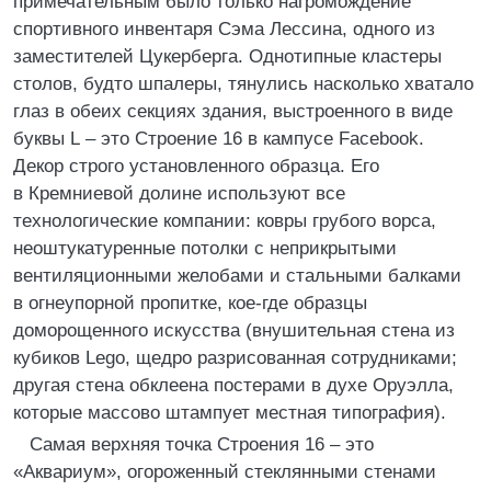
примечательным было только нагромождение
спортивного инвентаря Сэма Лессина, одного из
заместителей Цукерберга. Однотипные кластеры
столов, будто шпалеры, тянулись насколько хватало
глаз в обеих секциях здания, выстроенного в виде
буквы L – это Строение 16 в кампусе Facebook.
Декор строго установленного образца. Его
в Кремниевой долине используют все
технологические компании: ковры грубого ворса,
неоштукатуренные потолки с неприкрытыми
вентиляционными желобами и стальными балками
в огнеупорной пропитке, кое-где образцы
доморощенного искусства (внушительная стена из
кубиков Lego, щедро разрисованная сотрудниками;
другая стена обклеена постерами в духе Оруэлла,
которые массово штампует местная типография).
Самая верхняя точка Строения 16 – это
«Аквариум», огороженный стеклянными стенами