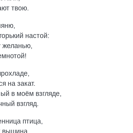
ают твою.
мяню,
горький настой:
 желанью,
емнотой!
прохладе,
я на закат.
ый в моём взгляде,
чный взгляд.
енница птица,
к вышина.