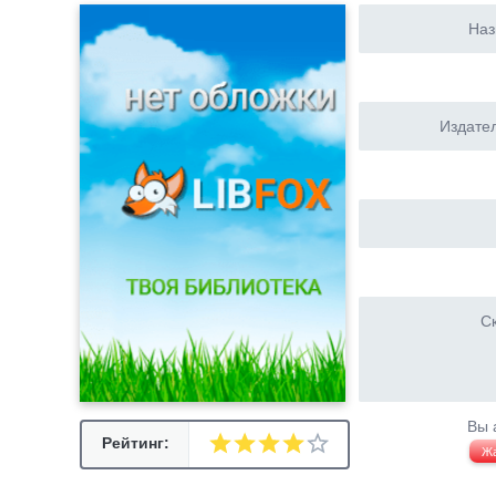
Наз
Издател
Ск
Вы 
Рейтинг:
Ж