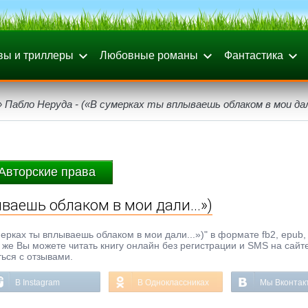
вы и триллеры
Любовные романы
Фантастика
 Пабло Неруда - («В сумерках ты вплываешь облаком в мои дали
Авторские права
ваешь облаком в мои дали...»)
рках ты вплываешь облаком в мои дали...»)" в формате fb2, epub, t
к же Вы можете читать книгу онлайн без регистрации и SMS на сайт
ься с отзывами.
В Instagram
В Одноклассниках
Мы Вконтак