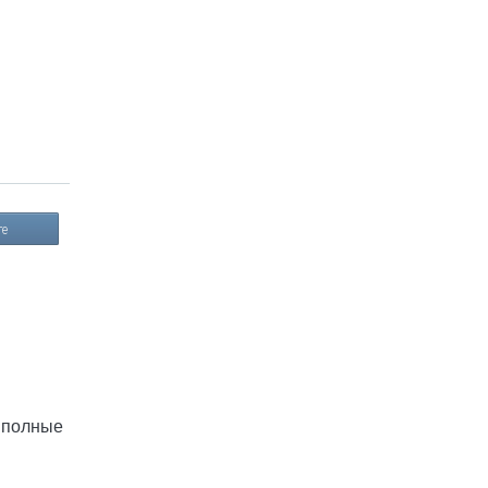
те
о полные