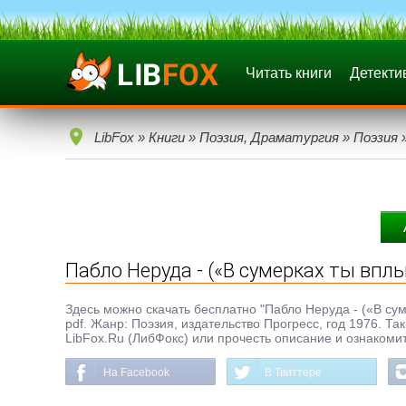
Читать книги
Детекти
LibFox
»
Книги
»
Поэзия, Драматургия
»
Поэзия
»
Пабло Неруда - («В сумерках ты вплы
Здесь можно скачать бесплатно "Пабло Неруда - («В суме
pdf. Жанр: Поэзия, издательство Прогресс, год 1976. Та
LibFox.Ru (ЛибФокс) или прочесть описание и ознакомит
На Facebook
В Твиттере