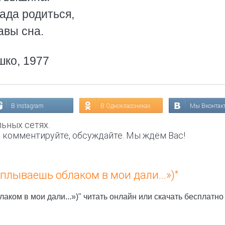
ада родиться,
авы сна.
шко, 1977
В Instagram
В Одноклассниках
Мы Вконтак
ьных сетях.
, комментируйте, обсуждайте. Мы ждём Вас!
плываешь облаком в мои дали...»)"
аком в мои дали...»)" читать онлайн или скачать бесплатн