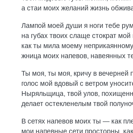
а стаи моих желаний жизнь обжив
Лампой моей души я ноги тебе ру
на губах твоих слаще стократ мой 
как ты мила моему неприкаянному
жница моих напевов, навеянных т
Ты моя, ты моя, кричу в вечерней 
голос мой вдовый с ветром уноситс
Ныряльщица, твой улов, похищенн
делает остекленелым твой полуно
В сетях напевов моих ты — как пл
мои напевные сети просторны, ка