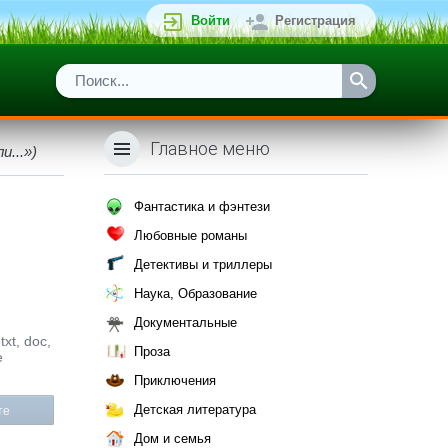
Войти
Регистрация
Главное меню
...»)
Фантастика и фэнтези
Любовные романы
Детективы и триллеры
Наука, Образование
Документальные
xt, doc,
Проза
е
Приключения
Детская литература
те
Дом и семья