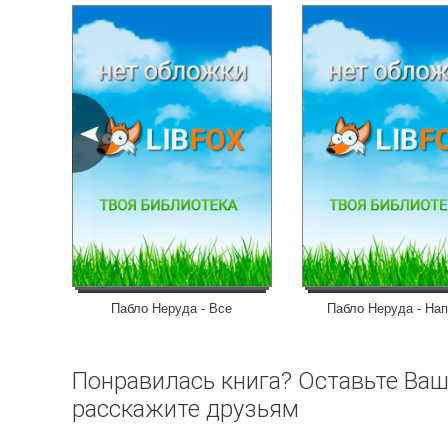
ство
Пабло Неруда - Все
Пабло Неруда - На
Понравилась книга? Оставьте Ва
расскажите друзьям