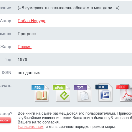
вание:
(«В сумерках ты вплываешь облаком в мои дали...»)
Автор:
Пабло Неруда
ьство:
Прогресс
Жанр:
Поэзия
Год:
1976
ISBN:
нет данных
ачать:
автор?
Все книги на сайте размещаются его пользователями. Принос
глубочайшие извинения, если Ваша книга была опубликована б
алоба
Вашего на то согласия.
Напишите нам
, и мы в срочном порядке примем меры.