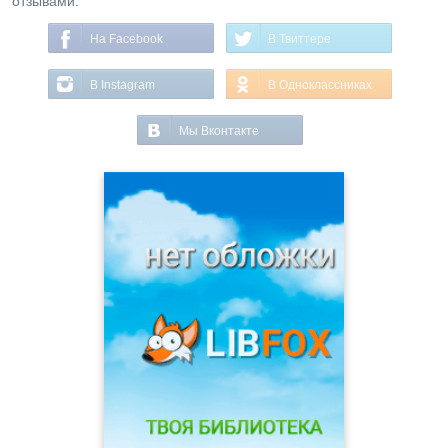
отзывами.
На Facebook
В Твиттере
В Instagram
В Одноклассниках
Мы Вконтакте