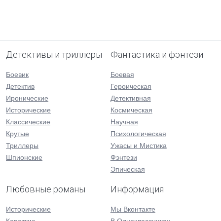
Детективы и триллеры
Фантастика и фэнтези
Боевик
Боевая
Детектив
Героическая
Иронические
Детективная
Исторические
Космическая
Классические
Научная
Крутые
Психологическая
Триллеры
Ужасы и Мистика
Шпионские
Фэнтези
Эпическая
Любовные романы
Информация
Исторические
Мы Вконтакте