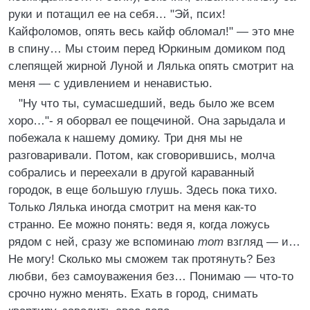
руки и потащил ее на себя… "Эй, псих!
Кайфоломов, опять весь кайф обломал!" — это мне
в спину… Мы стоим перед Юркиным домиком под
слепящей жирной Луной и Лялька опять смотрит на
меня — с удивлением и ненавистью.
"Ну что ты, сумасшедший, ведь было же всем
хоро…"- я оборвал ее пощечиной. Она зарыдала и
побежала к нашему домику. Три дня мы не
разговаривали. Потом, как сговорившись, молча
собрались и переехали в другой караванный
городок, в еще большую глушь. Здесь пока тихо.
Только Лялька иногда смотрит на меня как-то
странно. Ее можно понять: ведя я, когда ложусь
рядом с ней, сразу же вспоминаю
тот
взгляд — и…
Не могу! Сколько мы сможем так протянуть? Без
любви, без самоуважения без… Понимаю — что-то
срочно нужно менять. Ехать в город, снимать