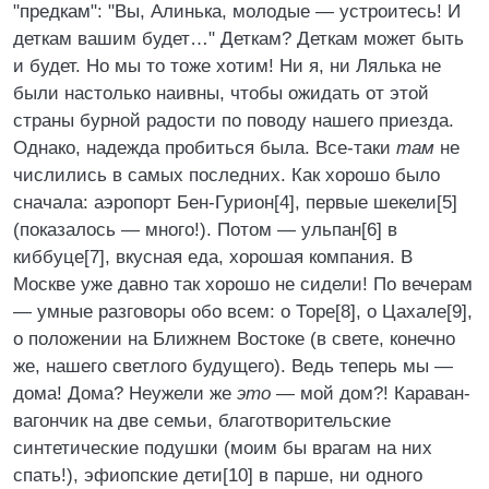
"предкам": "Вы, Алинька, молодые — устроитесь! И
деткам вашим будет…" Деткам? Деткам может быть
и будет. Но мы то тоже хотим! Ни я, ни Лялька не
были настолько наивны, чтобы ожидать от этой
страны бурной радости по поводу нашего приезда.
Однако, надежда пробиться была. Все-таки
там
не
числились в самых последних. Как хорошо было
сначала: аэропорт Бен-Гурион[4], первые шекели[5]
(показалось — много!). Потом — ульпан[6] в
киббуце[7], вкусная еда, хорошая компания. В
Москве уже давно так хорошо не сидели! По вечерам
— умные разговоры обо всем: о Торе[8], о Цахале[9],
о положении на Ближнем Востоке (в свете, конечно
же, нашего светлого будущего). Ведь теперь мы —
дома! Дома? Неужели же
это
— мой дом?! Караван-
вагончик на две семьи, благотворительские
синтетические подушки (моим бы врагам на них
спать!), эфиопские дети[10] в парше, ни одного