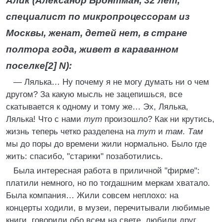
Алик (Александр Бронтман, 32 лет,
специалист по микропроцессорам из
Москвы, женат, детей нет, в стране
полтора года, живет в караванном
поселке
[2]
N):
— Лялька… Ну почему я не могу думать ни о чем
другом? За какую мысль не зацепишься, все
скатывается к одному и тому же… Эх, Лялька,
Лялька! Что с нами
тут
произошло? Как ни крутись,
жизнь теперь четко разделена на
тут
и
там. Там
мы до поры до времени жили нормально. Было где
жить: спасибо, "старики" позаботились.
Была интересная работа в приличной "фирме":
платили немного, но по тогдашним меркам хватало.
Была компания… Жили совсем неплохо: на
концерты ходили, в музеи, перечитывали любимые
книги, говорили обо всем на свете, любили друг