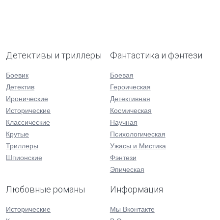
Детективы и триллеры
Фантастика и фэнтези
Боевик
Боевая
Детектив
Героическая
Иронические
Детективная
Исторические
Космическая
Классические
Научная
Крутые
Психологическая
Триллеры
Ужасы и Мистика
Шпионские
Фэнтези
Эпическая
Любовные романы
Информация
Исторические
Мы Вконтакте