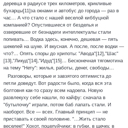
деревца в радиусе трех километров, крикливые
бухарцы[11]за окнами и автобус до города — раз в
час… А что стало с нашей веселой киббуцной
компанией? Опустившиеся от безделья и
озверевшие от безнадеги интеллектуалы стали
попивать… Водка здесь, конечно, дешевая — пять
шекелей на шуке. И вкусная. А после, после водки —
что?… Опять споры до хрипоты: "Авода"[12],"Шас"
[13],"Ликуд"[14],"Идуд"[15]… Бесконечная тягомотина
на тему "Нету": жилья, работы, денег, свободы…
Разговоры, которые и завзятого оптимиста до
петли доведут. Вот радости было, когда вся эта
болтовня как-то сразу всем надоела. Новую
развлекуху себе нашли, по кайфу: сначала в
"бутылочку" играли, потом баб лапать стали. И
наоборот. Все — всех. Главный принцип — не
приставать к своей половине. "…Жить стало
веселее!" Хохот, поцелуйчики: в губки, в щечку, в