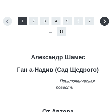
1
2
3
4
5
6
7
...
19
Александр Шамес
Ган а-Надив (Сад Щедрого)
Приключенческая
повесть
От Автора