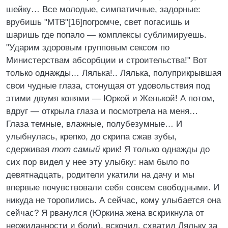
шейку… Все молодые, симпатичные, задорные:
врубишь "МТВ"[16]погромче, свет погасишь и
шаришь где попало — комплексы сублимируешь.
"Ударим здоровым групповым сексом по
Министерствам абсорбции и строительства!" Вот
только однажды… Лялька!.. Лялька, полуприкрывшая
свои чудные глаза, стонущая от удовольствия под
этими двумя конями — Юркой и Женькой! А потом,
вдруг — открыла глаза и посмотрела на меня…
Глаза темные, влажные, полубезумные… И
улыбнулась, крепко, до скрипа сжав зубы,
сдерживая
тот самый
крик! Я только однажды до
сих пор видел у нее эту улыбку: нам было по
девятнадцать, родители укатили на дачу и мы
впервые почувствовали себя совсем свободными. И
никуда не торопились. А сейчас, кому улыбается она
сейчас? Я рванулся (Юркина жена вскрикнула от
неожиданности и боли), вскочил, схватил Ляльку за