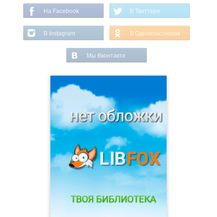
На Facebook
В Твиттере
В Instagram
В Одноклассниках
Мы Вконтакте