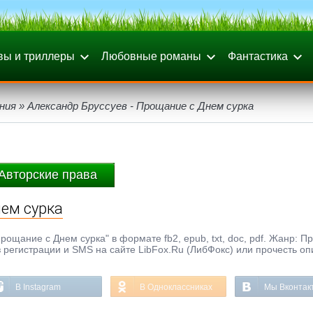
вы и триллеры
Любовные романы
Фантастика
ния
» Александр Бруссуев - Прощание с Днем сурка
Авторские права
нем сурка
ощание с Днем сурка" в формате fb2, epub, txt, doc, pdf. Жанр: П
з регистрации и SMS на сайте LibFox.Ru (ЛибФокс) или прочесть оп
В Instagram
В Одноклассниках
Мы Вконтак