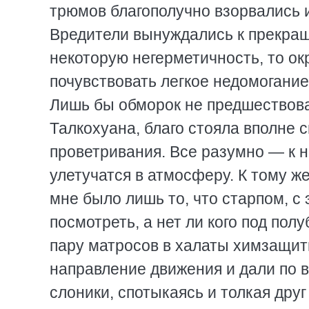
трюмов благополучно взорвались и
Вредители вынуждались к прекращ
некоторую негерметичность, то о
почувствовать легкое недомогание:
Лишь бы обморок не предшествова
Талкохуана, благо стояла вполне 
проветривания. Все разумно — к 
улетучатся в атмосферу. К тому ж
мне было лишь то, что старпом, с
посмотреть, а нет ли кого под по
пару матросов в халаты химзащит
направление движения и дали по 
слоники, спотыкаясь и толкая друг