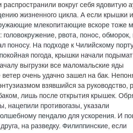
 распространили вокруг себя ядовитую а
ению жизненного цикла. А если крышки 
кружающие млекопитающие вскоре тоже м
 головокружение, рвота, понос, обморок, 
л поносу. На подходе к Чилийскому порт
спокойная погода, крышки начали подымат
началу выгрузки все маломальские яды
е ветер очень удачно зашел на бак. Непон
 энтузиазмом взявшийся за руководство,
лубаком, лишь после открытия крышек. Об
ы, нацепили противогазы, указали
волшебному пендалю для ускорения. И п
 друга, на разведку. Филиппинские, если