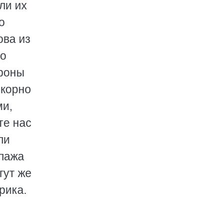
ли их
о
ова из
со
ороны
окорно
ми,
те нас
ли
ипажа
гут же
рика.