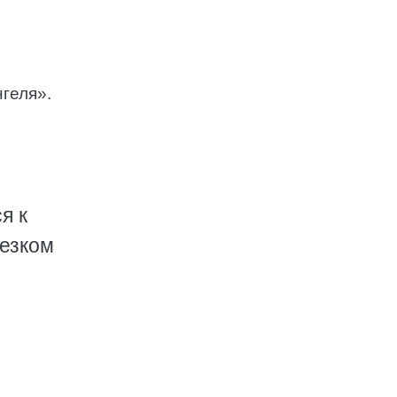
геля».
я к
резком