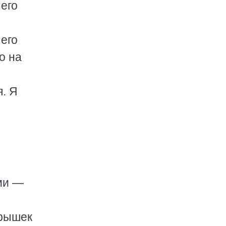
него
 его
о на
я. Я
ми —
крышек