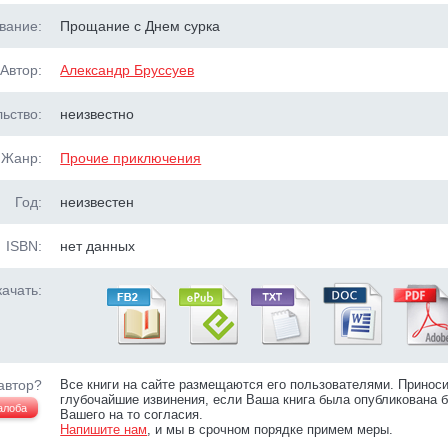
вание:
Прощание с Днем сурка
Автор:
Александр Бруссуев
ьство:
неизвестно
Жанр:
Прочие приключения
Год:
неизвестен
ISBN:
нет данных
ачать:
автор?
Все книги на сайте размещаются его пользователями. Принос
глубочайшие извинения, если Ваша книга была опубликована б
алоба
Вашего на то согласия.
Напишите нам
, и мы в срочном порядке примем меры.