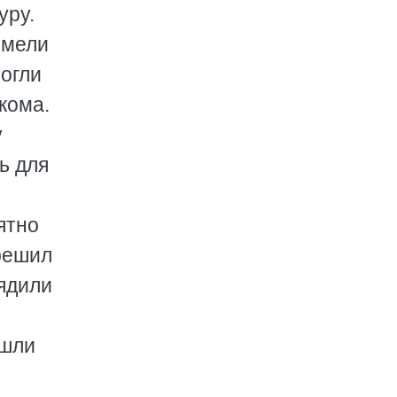
уру.
имели
огли
кома.
у
ь для
ятно
 решил
рядили
ошли