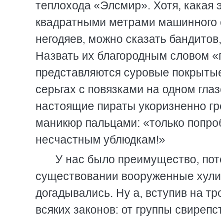
теплохода «Элсмир». Хотя, какая 
квадратными метрами машинного от
негодяев, можно сказать бандитов
Назвать их благородным словом «п
представляются суровые покрыты
серьгах с повязками на одном глаз
настоящие пираты укоризненно гр
маникюр пальцами: «только попро
несчастным ублюдкам!»
У нас было преимущество, пот
существовании вооруженные хулиг
догадывались. Ну а, вступив на т
всяких законов: от группы свире