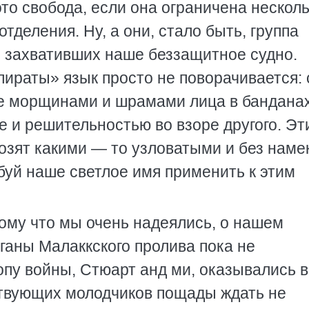
это свобода, если она ограничена нескол
деления. Ну, а они, стало быть, группа
, захвативших наше беззащитное судно.
ираты» язык просто не поворачивается: 
е морщинами и шрамами лица в банданах
е и решительностью во взоре другого. Эт
озят какими — то узловатыми и без наме
буй наше светлое имя применить к этим
ому что мы очень надеялись, о нашем
аны Малаккского пролива пока не
ропу войны, Стюарт анд ми, оказывались 
пствующих молодчиков пощады ждать не