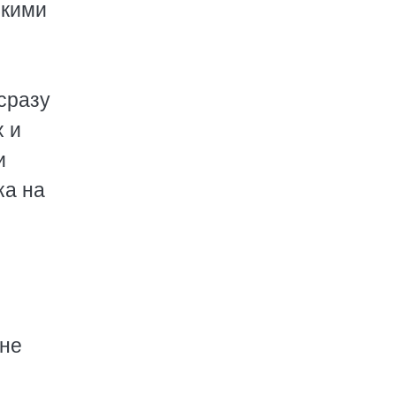
ькими
сразу
 и
и
ка на
вне