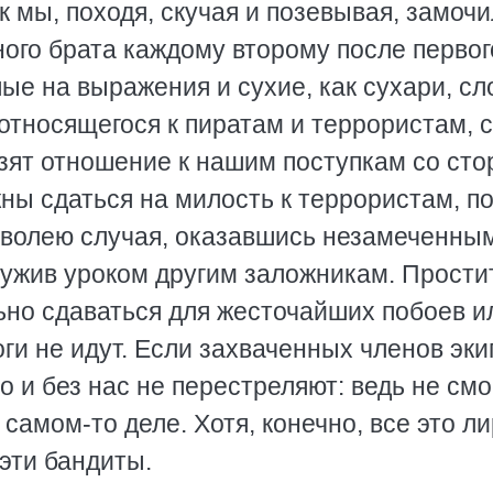
ак мы, походя, скучая и позевывая, замочи
ого брата каждому второму после первог
ые на выражения и сухие, как сухари, сл
относящегося к пиратам и террористам, 
зят отношение к нашим поступкам со ст
ны сдаться на милость к террористам, п
 волею случая, оказавшись незамеченны
ужив уроком другим заложникам. Прости
но сдаваться для жесточайших побоев и
оги не идут. Если захваченных членов эк
о и без нас не перестреляют: ведь не смо
самом-то деле. Хотя, конечно, все это ли
 эти бандиты.