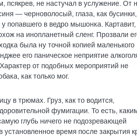
м, псякрев, не настучал в услужение. От 
синя — черноволосый, глаза, как бусинки,
 у попавшего в ведро мышонка. Картавит,
охож на инопланетный сленг. Прозвали ег
одка была ну точной копией маленького
нджее его паническое неприятие алкогол
 Характер от подобных мероприятий не
бака, как только мог.
у в трюмах. Груз, как то водится,
доровительной фумигации. То есть, каки
самую глубь ничего не подозревающей
в установленное время после закрытия 