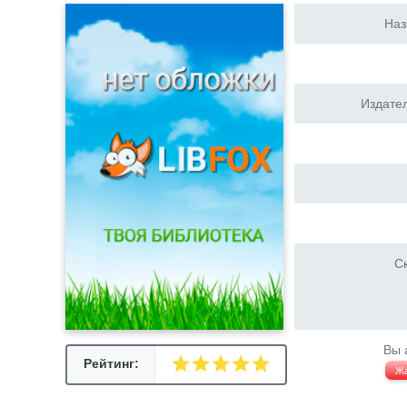
Наз
Издател
Ск
Вы 
Рейтинг:
Ж