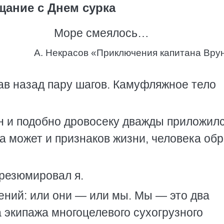
ание с Днем сурка
Море смеялось…
А. Некрасов «Приключения капитана Врун
ав назад пару шагов. Камуфляжное тело
н и подобно дровосеку дважды приложилс
 а может и признаков жизни, человека об
резюмировал я.
ений: или они — или мы. Мы — это два
 экипажа многоцелевого сухогрузного