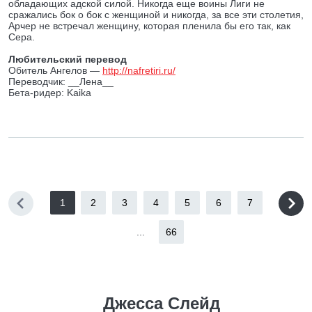
обладающих адской силой. Никогда еще воины Лиги не
сражались бок о бок с женщиной и никогда, за все эти столетия,
Арчер не встречал женщину, которая пленила бы его так, как
Сера.
Любительский перевод
Обитель Ангелов —
http://nafretiri.ru/
Переводчик: __Лена__
Бета-ридер: Kaika
1
2
3
4
5
6
7
...
66
Джесса Слейд