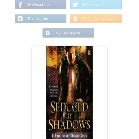
На Facebook
В Твиттере
В Instagram
В Одноклассниках
Мы Вконтакте