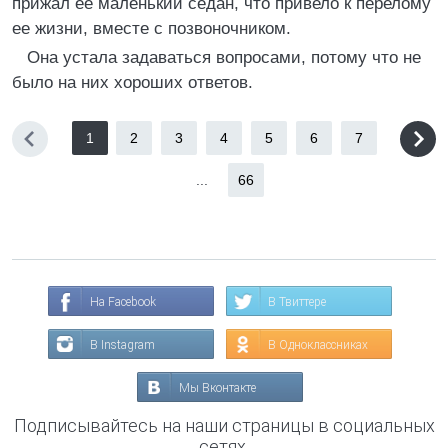
прижал ее маленький седан, что привело к перелому
ее жизни, вместе с позвоночником.
Она устала задаваться вопросами, потому что не
было на них хороших ответов.
1
2
3
4
5
6
7
...
66
На Facebook
В Твиттере
В Instagram
В Одноклассниках
Мы Вконтакте
Подписывайтесь на наши страницы в социальных
сетях.