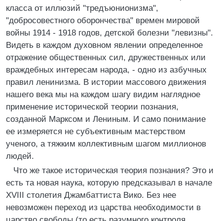
класса от иллюзий "тредъюнионизма",
"добросовестного оборончества" времен мировой
войны 1914 - 1918 годов, детской болезни "левизны".
Видеть в каждом духовном явлении определенное
отражение общественных сил, дружественных или
враждебных интересам народа, - одно из азбучных
правил ленинизма. В истории массового движения
нашего века мы на каждом шагу видим наглядное
применение исторической теории познания,
созданной Марксом и Лениным. И само понимание
ее измеряется не субъективным мастерством
ученого, а тяжким коллективным шагом миллионов
людей.
Что же такое историческая теория познания? Это и
есть та новая наука, которую предсказывал в начале
XVIII столетия Джамбаттиста Вико. Без нее
невозможен переход из царства необходимости в
царство свободы (то есть разумного контроля