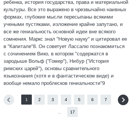
ребенка, история государства, права и материальной
культуры. Все это выражено в чрезвычайно наивных
формах, глубокие мысли пересыпаны всякими
учеными пустяками, изложение крайне запутано, и
все же гениальность основной идеи вне всякого
сомнения. Маркс знал "Новую науку" и цитировал ее
в "Капитале"8. Он советует Лассалю познакомиться
с сочинением Вико, в котором "содержатся в
зародыше Вольф ("Гомер"), Нибур ("История
римских царей"), основы сравнительного
языкознания (хотя и в фантастическом виде) и
вообще немало проблесков гениальности"9
1
2
3
4
5
6
7
...
17