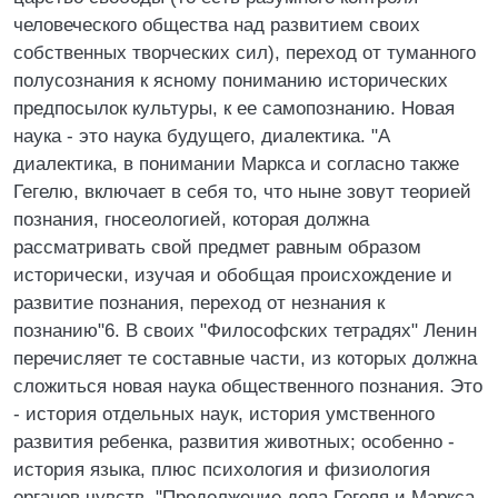
человеческого общества над развитием своих
собственных творческих сил), переход от туманного
полусознания к ясному пониманию исторических
предпосылок культуры, к ее самопознанию. Новая
наука - это наука будущего, диалектика. "А
диалектика, в понимании Маркса и согласно также
Гегелю, включает в себя то, что ныне зовут теорией
познания, гносеологией, которая должна
рассматривать свой предмет равным образом
исторически, изучая и обобщая происхождение и
развитие познания, переход от незнания к
познанию"6. В своих "Философских тетрадях" Ленин
перечисляет те составные части, из которых должна
сложиться новая наука общественного познания. Это
- история отдельных наук, история умственного
развития ребенка, развития животных; особенно -
история языка, плюс психология и физиология
органов чувств. "Продолжение дела Гегеля и Маркса