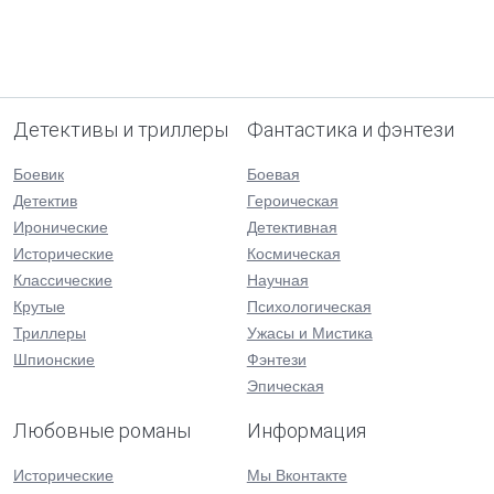
Детективы и триллеры
Фантастика и фэнтези
Боевик
Боевая
Детектив
Героическая
Иронические
Детективная
Исторические
Космическая
Классические
Научная
Крутые
Психологическая
Триллеры
Ужасы и Мистика
Шпионские
Фэнтези
Эпическая
Любовные романы
Информация
Исторические
Мы Вконтакте