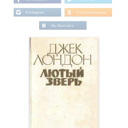
В Instagram
В Одноклассниках
Мы Вконтакте