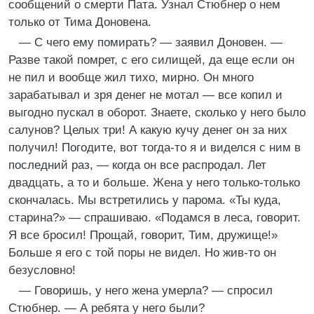
сообщений о смерти Пата. Узнал Стюбнер о нем
только от Тима Доновена.
— С чего ему помирать? — заявил Доновен. —
Разве такой помрет, с его силищей, да еще если он
не пил и вообще жил тихо, мирно. Он много
зарабатывал и зря денег не мотал — все копил и
выгодно пускал в оборот. Знаете, сколько у него было
салунов? Целых три! А какую кучу денег он за них
получил! Погодите, вот тогда-то я и виделся с ним в
последний раз, — когда он все распродал. Лет
двадцать, а то и больше. Жена у него только-только
скончалась. Мы встретились у парома. «Ты куда,
старина?» — спрашиваю. «Подамся в леса, говорит.
Я все бросил! Прощай, говорит, Тим, дружище!»
Больше я его с той поры не видел. Но жив-то он
безусловно!
— Говоришь, у него жена умерла? — спросил
Стюбнер. — А ребята у него были?