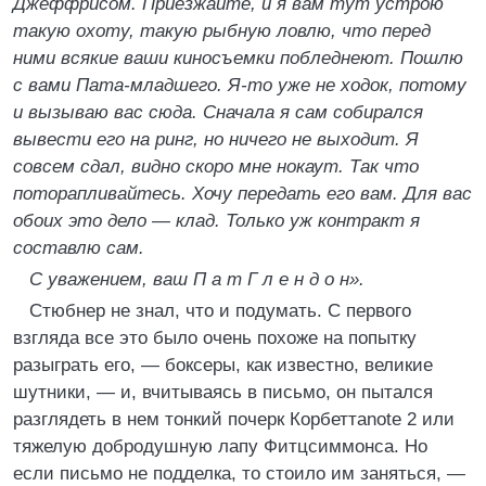
Джеффрисом. Приезжайте, и я вам тут устрою
такую охоту, такую рыбную ловлю, что перед
ними всякие ваши киносъемки побледнеют. Пошлю
с вами Пата-младшего. Я-то уже не ходок, потому
и вызываю вас сюда. Сначала я сам собирался
вывести его на ринг, но ничего не выходит. Я
совсем сдал, видно скоро мне нокаут. Так что
поторапливайтесь. Хочу передать его вам. Для вас
обоих это дело — клад. Только уж контракт я
составлю сам.
С уважением, ваш П а т Г л е н д о н».
Стюбнер не знал, что и подумать. С первого
взгляда все это было очень похоже на попытку
разыграть его, — боксеры, как известно, великие
шутники, — и, вчитываясь в письмо, он пытался
разглядеть в нем тонкий почерк Корбеттаnote 2 или
тяжелую добродушную лапу Фитцсиммонса. Но
если письмо не подделка, то стоило им заняться, —