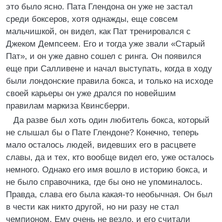
это было ясно. Пата Глендона он уже не застал
среди боксеров, хотя однажды, еще совсем
мальчишкой, он видел, как Пат тренировался с
Джеком Демпсеем. Его и тогда уже звали «Старый
Пат», и он уже давно сошел с ринга. Он появился
еще при Салливене и начал выступать, когда в ходу
были лондонские правила бокса, и только на исходе
своей карьеры он уже дрался по новейшим
правилам маркиза Квинсберри.
Да разве был хоть один любитель бокса, который
не слышал бы о Пате Глендоне? Конечно, теперь
мало осталось людей, видевших его в расцвете
славы, да и тех, кто вообще видел его, уже осталось
немного. Однако его имя вошло в историю бокса, и
не было справочника, где бы оно не упоминалось.
Правда, слава его была какая-то необычная. Он был
в чести как никто другой, но ни разу не стал
чемпионом. Ему очень не везло, и его считали