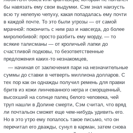
бы навязать ему свои выдумки. Сэм знал наизусть
всю ту нелепую чепуху, какая попадалась ему почти
в каждой почте. То это были угрозы — от самой
мрачной: покончить с ним раз и навсегда, до более
миролюбивой: просто разбить ему морду, — то
всякие талисманы — от кроличьей лапки до
счастливой подковы, то безответственные
предложения каких-то незнакомцев,
— начиная от заключения пари на незначительные
суммы до ставки в четверть миллиона долларов. С
тех пор как он однажды получил ремень для правки
бритв из кожи линчеванного негра и сморщенный,
высохший на солнце палец белого человека, чей
труп нашли в Долине смерти, Сэм считал, что вряд
ли почтальон сможет еще чем-нибудь удивить его.
Но в это утро ему попалось такое письмо, что он
перечитал его дважды, сунул в карман, затем снова