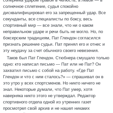
соперника ударом правой в челюсть, а левой — в
солнечное сплетение, судья спокойно
дисквалифицировал его за запрещенный удар. Все
секунданты, все специалисты по боксу, весь
спортивный мир — все знали, что ни о каком
неправильном ударе и речи быть не могло. Но, по
боксерским традициям, Пат Глендон согласился
признать решение судьи. Пат принял его и отнес и
эту неудачу за счет обычного своего невезения.
Таков был Пат Глендон. Стюбнера смущало только
одно: кто написал письмо — Пат или не Пат? Он
захватил письмо с собой на работу. «Где Пат
Глендон и что с ним сталось?» — спрашивал он в
это утро у всех спортсменов. Но никто ничего не
знал. Некоторые думали, что Пат умер, хотя
наверняка никто этого не утверждал. Редактор
спортивного отдела одной из утренних газет
просмотрел свой архив и не нашел никаких