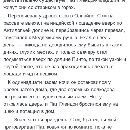
действительно существует Пат Глендон-младший, и
живут они со стариком в горах.
Переночевав у дровосеков в Олпайне, Сэм на
рассвете выехал на индейской лошаденке вверх по
Антилопьей долине и, перебравшись через перевал,
спустился к Медвежьему ручью. Ехал он весь
день, — никогда не доводилось ему бывать в таких
диких, глухих местах, и только к вечеру стал
подыматься вверх по долине Пинто, по такой узкой и
крутой тропе, что не раз приходилось слезать с
лошади и идти пешком.
К одиннадцати часам ночи он остановился у
бревенчатого дома, где два огромных волкодава
встретили его оглушительным лаем. Но тут
открылась дверь, и Пат Глендон бросился ему на
шею и потащил в дом.
— Знал, что ты приедешь, Сэм, братец ты мой! —
приговаривал Пат, ковыляя по комнате, пока не