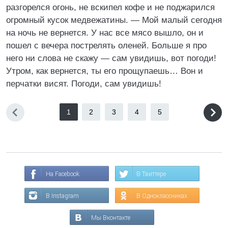
разгорелся огонь, не вскипел кофе и не поджарился
огромный кусок медвежатины. — Мой малый сегодня
на ночь не вернется. У нас все мясо вышло, он и
пошел с вечера пострелять оленей. Больше я про
него ни слова не скажу — сам увидишь, вот погоди!
Утром, как вернется, ты его прощупаешь… Вон и
перчатки висят. Погоди, сам увидишь!
1
2
3
4
5
На Facebook
В Твиттере
В Instagram
В Одноклассниках
Мы Вконтакте