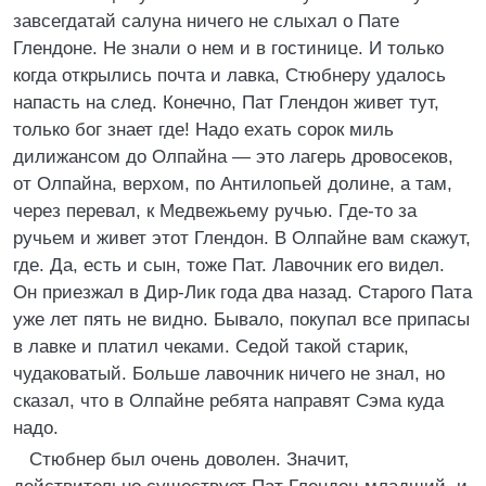
завсегдатай салуна ничего не слыхал о Пате
Глендоне. Не знали о нем и в гостинице. И только
когда открылись почта и лавка, Стюбнеру удалось
напасть на след. Конечно, Пат Глендон живет тут,
только бог знает где! Надо ехать сорок миль
дилижансом до Олпайна — это лагерь дровосеков,
от Олпайна, верхом, по Антилопьей долине, а там,
через перевал, к Медвежьему ручью. Где-то за
ручьем и живет этот Глендон. В Олпайне вам скажут,
где. Да, есть и сын, тоже Пат. Лавочник его видел.
Он приезжал в Дир-Лик года два назад. Старого Пата
уже лет пять не видно. Бывало, покупал все припасы
в лавке и платил чеками. Седой такой старик,
чудаковатый. Больше лавочник ничего не знал, но
сказал, что в Олпайне ребята направят Сэма куда
надо.
Стюбнер был очень доволен. Значит,