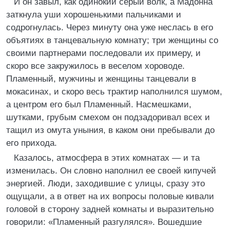
И он завыл, как одинокий серый волк, а Мадонна
заткнула уши хорошенькими пальчиками и
содрогнулась. Через минуту она уже неслась в его
объятиях в танцевальную комнату; три женщины со
своими партнерами последовали их примеру, и
скоро все закружилось в веселом хороводе.
Пламенный, мужчины и женщины танцевали в
мокасинах, и скоро весь трактир наполнился шумом,
а центром его был Пламенный. Насмешками,
шутками, грубым смехом он подзадоривал всех и
тащил из омута уныния, в каком они пребывали до
его прихода.
Казалось, атмосфера в этих комнатах — и та
изменилась. Он словно наполнил ее своей кипучей
энергией. Люди, заходившие с улицы, сразу это
ощущали, а в ответ на их вопросы половые кивали
головой в сторону задней комнаты и выразительно
говорили: «Пламенный разгулялся». Вошедшие