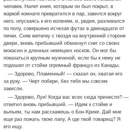
человек. Налет инея, которым он был покрыт, в
жаркой комнате превратился в пар, завился вокруг
него, опускаясь к его коленям, и, редея, разливался
по полу, совершено исчезая футах в двенадцати от
печки. Сняв метелку с гвоздя на внутренней стороне
двери, вновь прибывший обмахнул снег со своих
мокасин и длинных немецких носков. Он мог бы
показаться крупным мужчиной, если бы к нему не
подошел от стойки огромный француз из Канады.
— Здорово, Пламенный! — сказал он, хватая его
за руку. — Черт побери, без тебя мы совсем
закисли.
— Здорово, Луи! Когда вас всех сюда принесло? —
ответил вновь прибывший. — Идем к стойке и
выпьем, ты нам расскажешь о Бон-Крике. Дай мне
еще раз пожать твою лапу. А где твой товарищ? Я
его ищу.