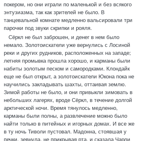
покером, но они играли по маленькой и без всякого
энтузиазма, так как зрителей не было. В
танцевальной комнате медленно вальсировали три
парочки под звуки скрипки и рояля.
Сёркл не был заброшен, и денег в нем было
немало. Золотоискатели уже вернулись с Лосиной
реки и других рудников, расположенных на западе;
летняя промывка прошла хорошо, и карманы были
набиты золотым песком и самородками. Клондайк
еще не был открыт, а золотоискатели Юкона пока не
научились закладывать шахты, оттаивая землю.
Зимой работы не было, и они привыкли зимовать в
небольших лагерях, вроде Сёркл, в течение долгой
арктической ночи. Время тянулось медленно,
карманы были полны, а развлечение можно было
найти только в питейных и игорных домах. И все же
в ту ночь Тиволи пустовал. Мадонна, стоявшая у
печки, зевнула, не прикрывая рта, и сказала Чарли