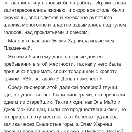
оставались, и у половых была работа. Игроки снова
заинтересовались жизнью, и скоро все столы были
окружены, звон слитков и жужжание рулетного
шарика монотонно и властно вздымались над гулом
голосов, над проклятьями и смехом.
Мало кто называл Элема Харниша иначе чем
Пламенный.
Это имя было ему дано в первые дни его
пребывания в этой местности, так как у него была
привычка поднимать своих товарищей с кровати
криком: «Эй, вставайте! День пламенеет!»
Среди пионеров этой далекой полярной глуши,
где, в сущности, все были пионерами, его признали
одним из старейших. Такие люди, как Эль Майо и
Джек Мак-Квещен, были его предшественниками, но
он пришел в эту местность от берегов Гудзонова
залива через Скалистые горы, а Элем Харниш
первым прошел ущелья Чилкука и Чилката. Весной