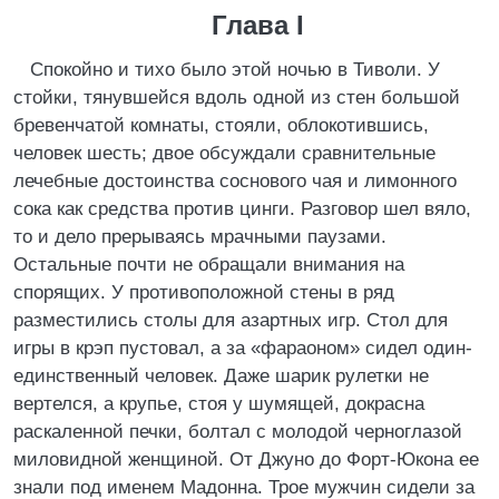
Глава I
Спокойно и тихо было этой ночью в Тиволи. У
стойки, тянувшейся вдоль одной из стен большой
бревенчатой комнаты, стояли, облокотившись,
человек шесть; двое обсуждали сравнительные
лечебные достоинства соснового чая и лимонного
сока как средства против цинги. Разговор шел вяло,
то и дело прерываясь мрачными паузами.
Остальные почти не обращали внимания на
спорящих. У противоположной стены в ряд
разместились столы для азартных игр. Стол для
игры в крэп пустовал, а за «фараоном» сидел один-
единственный человек. Даже шарик рулетки не
вертелся, а крупье, стоя у шумящей, докрасна
раскаленной печки, болтал с молодой черноглазой
миловидной женщиной. От Джуно до Форт-Юкона ее
знали под именем Мадонна. Трое мужчин сидели за