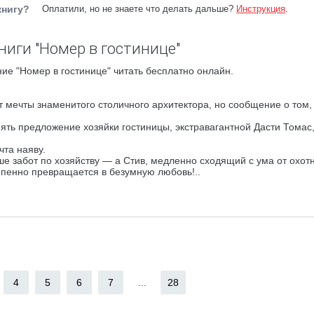
книгу?
Оплатили, но не знаете что делать дальше?
Инструкция
.
ниги "Номер в гостинице"
ие "Номер в гостинице" читать бесплатно онлайн.
 мечты знаменитого столичного архитектора, но сообщение о том, 
нять предложение хозяйки гостиницы, экстравагантной Дасти Томас
та наяву.
ше забот по хозяйству — а Стив, медленно сходящий с ума от охот
тепенно превращается в безумную любовь!..
4
5
6
7
...
28