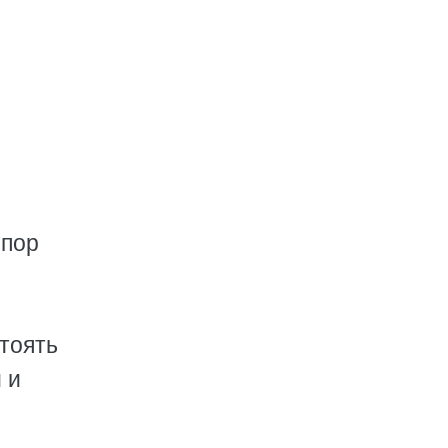
 пор
стоять
 и