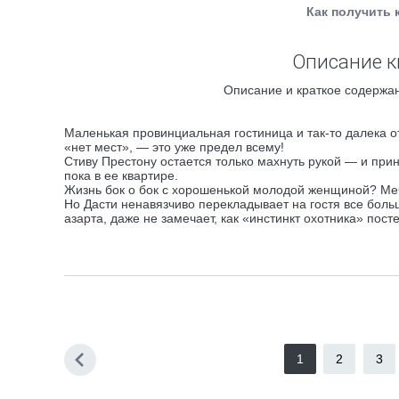
Как получить 
Описание к
Описание и краткое содержан
Маленькая провинциальная гостиница и так-то далека от
«нет мест», — это уже предел всему!
Стиву Престону остается только махнуть рукой — и при
пока в ее квартире.
Жизнь бок о бок с хорошенькой молодой женщиной? Меч
Но Дасти ненавязчиво перекладывает на гостя все боль
азарта, даже не замечает, как «инстинкт охотника» пос
1
2
3