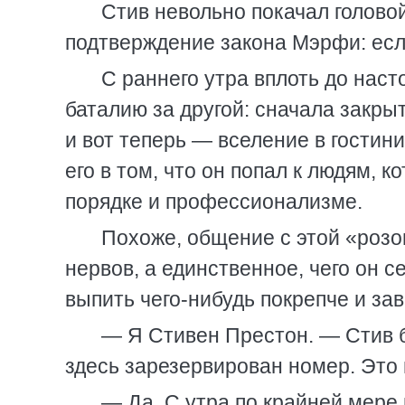
Стив невольно покачал голово
подтверждение закона Мэрфи: если 
С раннего утра вплоть до нас
баталию за другой: сначала закр
и вот теперь — вселение в гостини
его в том, что он попал к людям, 
порядке и профессионализме.
Похоже, общение с этой «розо
нервов, а единственное, чего он с
выпить чего-нибудь покрепче и зав
— Я Стивен Престон. — Стив б
здесь зарезервирован номер. Это
— Да. С утра по крайней мере