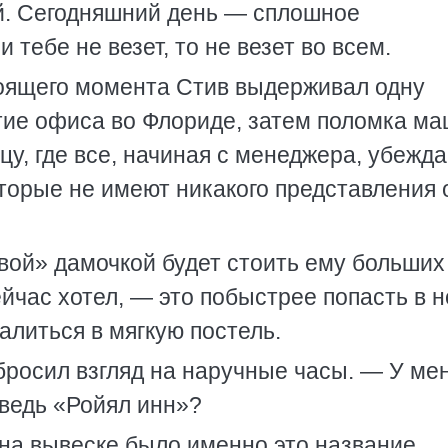
й. Сегодняшний день — сплошное
тебе не везет, то не везет во всем.
тоящего момента Стив выдерживал одну
ытие офиса во Флориде, затем поломка м
цу, где все, начиная с менеджера, убежд
которые не имеют никакого представления 
вой» дамочкой будет стоить ему больших
ейчас хотел, — это побыстрее попасть в 
алиться в мягкую постель.
росил взгляд на наручные часы. — У ме
 ведь «Ройял инн»?
 на вывеске было именно это название.