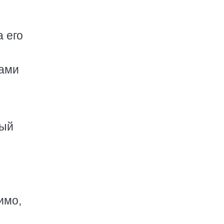
 его
тами
ный
имо,