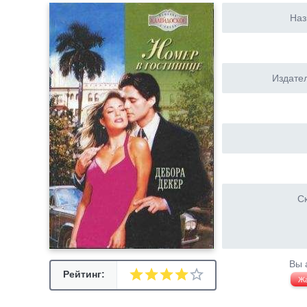
Наз
Издател
Ск
Вы 
Рейтинг:
Ж