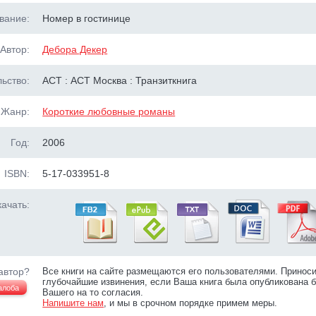
вание:
Номер в гостинице
Автор:
Дебора Декер
ьство:
АСТ : АСТ Москва : Транзиткнига
Жанр:
Короткие любовные романы
Год:
2006
ISBN:
5-17-033951-8
ачать:
автор?
Все книги на сайте размещаются его пользователями. Принос
глубочайшие извинения, если Ваша книга была опубликована б
алоба
Вашего на то согласия.
Напишите нам
, и мы в срочном порядке примем меры.