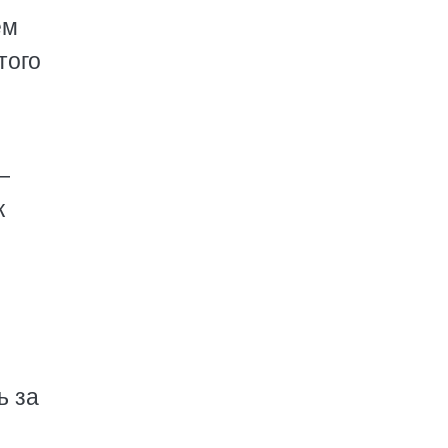
ем
того
—
к
ь за