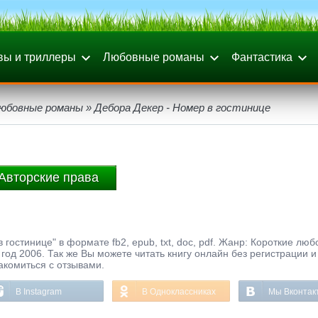
вы и триллеры
Любовные романы
Фантастика
любовные романы
» Дебора Декер - Номер в гостинице
Авторские права
гостинице" в формате fb2, epub, txt, doc, pdf. Жанр: Короткие лю
 год 2006. Так же Вы можете читать книгу онлайн без регистрации 
акомиться с отзывами.
В Instagram
В Одноклассниках
Мы Вконтак