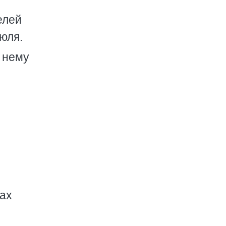
елей
юля.
 нему
шах