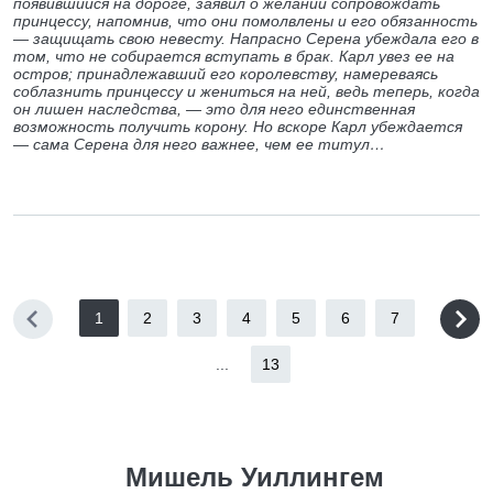
появившийся на дороге, заявил о желании сопровождать
принцессу, напомнив, что они помолвлены и его обязанность
— защищать свою невесту. Напрасно Серена убеждала его в
том, что не собирается вступать в брак. Карл увез ее на
остров; принадлежавший его королевству, намереваясь
соблазнить принцессу и жениться на ней, ведь теперь, когда
он лишен наследства, — это для него единственная
возможность получить корону. Но вскоре Карл убеждается
— сама Серена для него важнее, чем ее титул…
1
2
3
4
5
6
7
...
13
Мишель Уиллингем