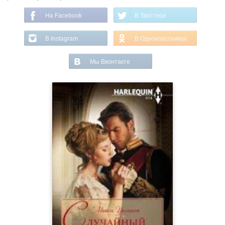
На Facebook
В Твиттере
В Instagram
В Одноклассниках
Мы Вконтакте