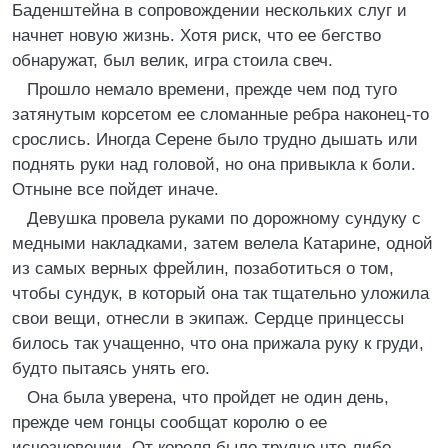
Баденштейна в сопровождении нескольких слуг и
начнет новую жизнь. Хотя риск, что ее бегство
обнаружат, был велик, игра стоила свеч.
Прошло немало времени, прежде чем под туго
затянутым корсетом ее сломанные ребра наконец-то
срослись. Иногда Серене было трудно дышать или
поднять руки над головой, но она привыкла к боли.
Отныне все пойдет иначе.
Девушка провела руками по дорожному сундуку с
медными накладками, затем велела Катарине, одной
из самых верных фрейлин, позаботиться о том,
чтобы сундук, в который она так тщательно уложила
свои вещи, отнесли в экипаж. Сердце принцессы
билось так учащенно, что она прижала руку к груди,
будто пытаясь унять его.
Она была уверена, что пройдет не один день,
прежде чем гонцы сообщат королю о ее
исчезновении. От короля было трудно что-либо