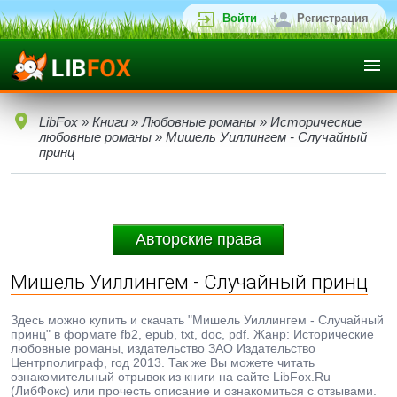
Войти
Регистрация
LibFox
»
Книги
»
Любовные романы
»
Исторические
любовные романы
» Мишель Уиллингем - Случайный
принц
Авторские права
Мишель Уиллингем - Случайный принц
Здесь можно купить и скачать "Мишель Уиллингем - Случайный
принц" в формате fb2, epub, txt, doc, pdf. Жанр: Исторические
любовные романы, издательство ЗАО Издательство
Центрполиграф, год 2013. Так же Вы можете читать
ознакомительный отрывок из книги на сайте LibFox.Ru
(ЛибФокс) или прочесть описание и ознакомиться с отзывами.