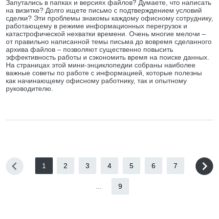
Запутались в папках и версиях файлов? Думаете, что написать
на визитке? Долго ищете письмо с подтверждением условий
сделки? Эти проблемы знакомы каждому офисному сотруднику,
работающему в режиме информационных перегрузок и
катастрофической нехватки времени. Очень многие мелочи –
от правильно написанной темы письма до вовремя сделанного
архива файлов – позволяют существенно повысить
эффективность работы и сэкономить время на поиске данных.
На страницах этой мини-энциклопедии собраны наиболее
важные советы по работе с информацией, которые полезны
как начинающему офисному работнику, так и опытному
руководителю.
1
2
3
4
5
6
7
...
9