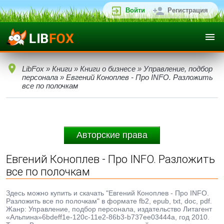
Войти
Регистрация
LibFox
»
Книги
»
Книги о бизнесе
»
Управление, подбор
персонала
» Евгений Коноплев - Про INFO. Разложить
все по полочкам
Авторские права
Евгений Коноплев - Про INFO. Разложить
все по полочкам
Здесь можно купить и скачать "Евгений Коноплев - Про INFO.
Разложить все по полочкам" в формате fb2, epub, txt, doc, pdf.
Жанр: Управление, подбор персонала, издательство Литагент
«Альпина»6bdeff1e-120c-11e2-86b3-b737ee03444a, год 2010.